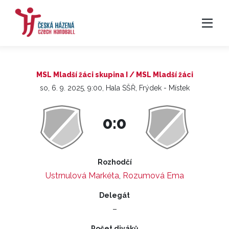
MSL Mladší žáci skupina I / MSL Mladší žáci
so, 6. 9. 2025, 9:00, Hala SŠŘ, Frýdek - Místek
0:0
Rozhodčí
Ustrnulová Markéta
,
Rozumová Ema
Delegát
–
Počet diváků