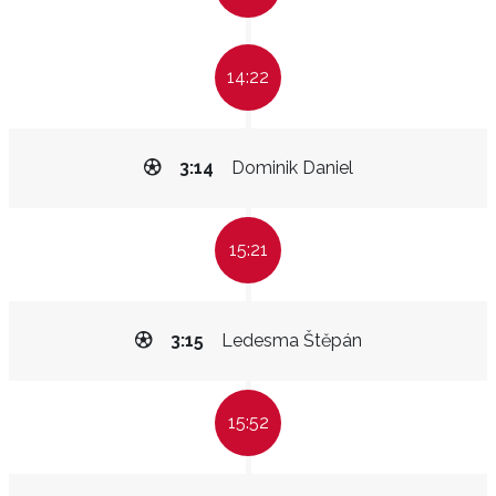
14:22
3:14
Dominik Daniel
15:21
3:15
Ledesma Štěpán
15:52