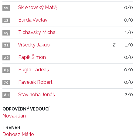
Sklenovský Matěj
0/0
11
Burda Václav
0/0
12
Tichavský Michal
1/0
19
Vršecký Jakub
2"
1/0
25
Papík Šimon
0/0
26
Bugla Tadeáš
0/0
69
Pavelek Robert
0/0
70
Stavinoha Jonáš
2/0
80
ODPOVĚDNÝ VEDOUCÍ
Novák Jan
TRENÉR
Dobosz Mário