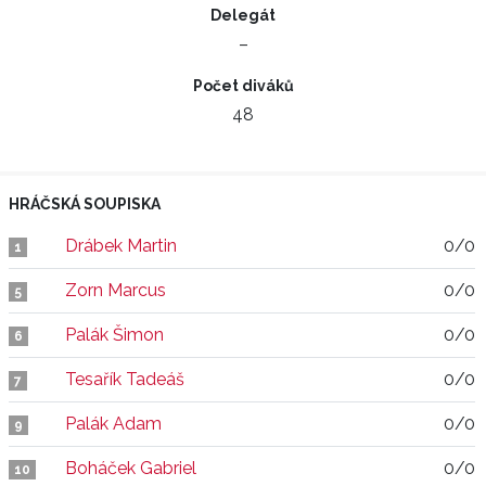
Delegát
–
Počet diváků
48
HRÁČSKÁ SOUPISKA
Drábek Martin
0/0
1
Zorn Marcus
0/0
5
Palák Šimon
0/0
6
Tesařík Tadeáš
0/0
7
Palák Adam
0/0
9
Boháček Gabriel
0/0
10