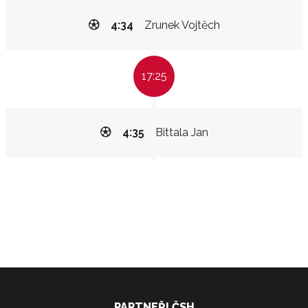
4:34
Zrunek Vojtěch
17:25
4:35
Bittala Jan
PARTNEŘI ČSH