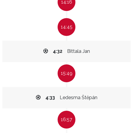
14:16
14:45
4:32
Bittala Jan
15:49
4:33
Ledesma Štěpán
16:57