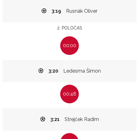
3:19
Rusnák Oliver
2. POLOČAS
00:00
3:20
Ledesma Šimon
00:48
3:21
Strejček Radim