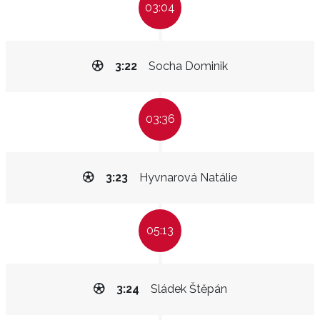
03:04
3:22
Socha Dominik
03:36
3:23
Hyvnarová Natálie
05:13
3:24
Sládek Štěpán