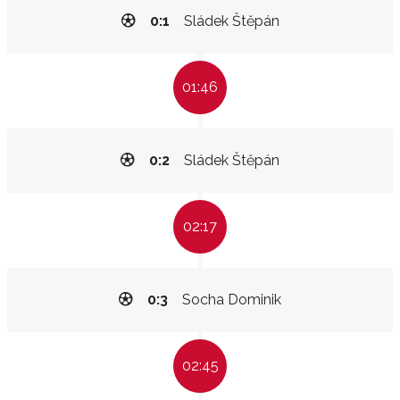
0:1
Sládek Štěpán
01:46
0:2
Sládek Štěpán
02:17
0:3
Socha Dominik
02:45