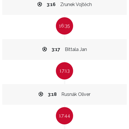
3:16
Zrunek Vojtěch
16:35
3:17
Bittala Jan
17:13
3:18
Rusnák Oliver
17:44