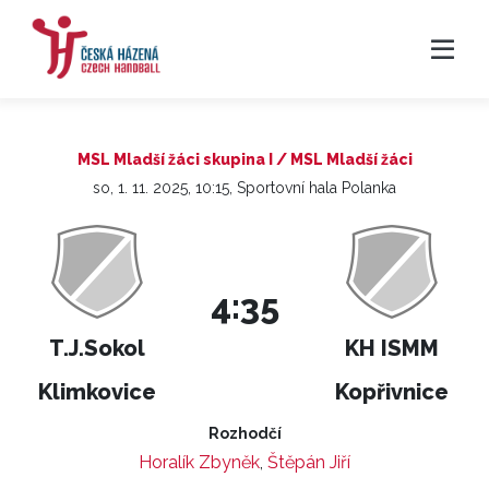
MSL Mladší žáci skupina I / MSL Mladší žáci
so, 1. 11. 2025, 10:15, Sportovní hala Polanka
4:35
T.J.Sokol
KH ISMM
Klimkovice
Kopřivnice
Rozhodčí
Horalík Zbyněk
,
Štěpán Jiří