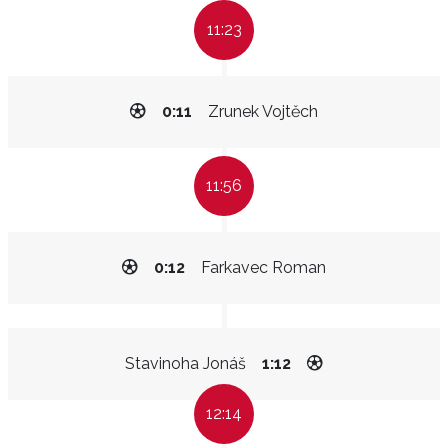
11:23
0:11
Zrunek Vojtěch
11:56
0:12
Farkavec Roman
Stavinoha Jonáš
1:12
12:14