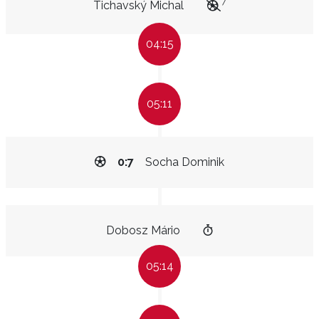
7
Tichavský Michal
04:15
05:11
0:7
Socha Dominik
Dobosz Mário
05:14