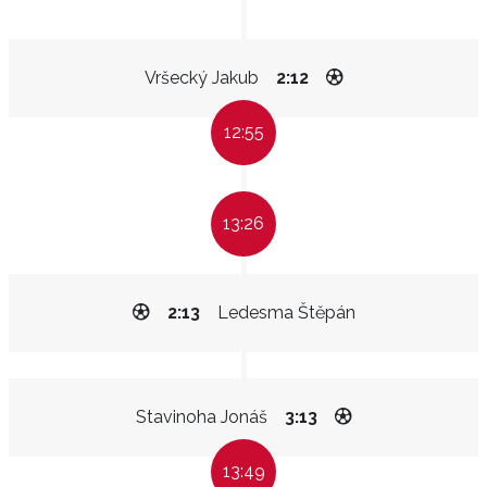
Vršecký Jakub
2:12
12:55
13:26
2:13
Ledesma Štěpán
Stavinoha Jonáš
3:13
13:49