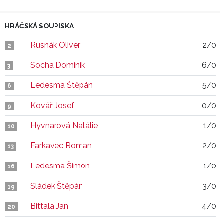
HRÁČSKÁ SOUPISKA
Rusnák Oliver
2/0
2
Socha Dominik
6/0
3
Ledesma Štěpán
5/0
6
Kovář Josef
0/0
9
Hyvnarová Natálie
1/0
10
Farkavec Roman
2/0
13
Ledesma Šimon
1/0
16
Sládek Štěpán
3/0
19
Bittala Jan
4/0
20