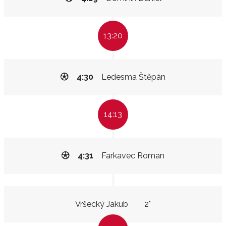
13:20
4:30
Ledesma Štěpán
14:13
4:31
Farkavec Roman
Vršecký Jakub
2"