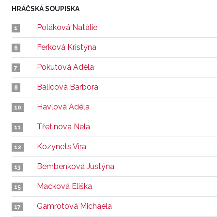
HRÁČSKÁ SOUPISKA
Poláková Natálie
1
Ferková Kristýna
6
Pokutová Adéla
7
Balicová Barbora
8
Havlová Adéla
10
Třetinová Nela
11
Kozynets Vira
12
Bembenková Justýna
13
Macková Eliška
15
Gamrotová Michaela
17