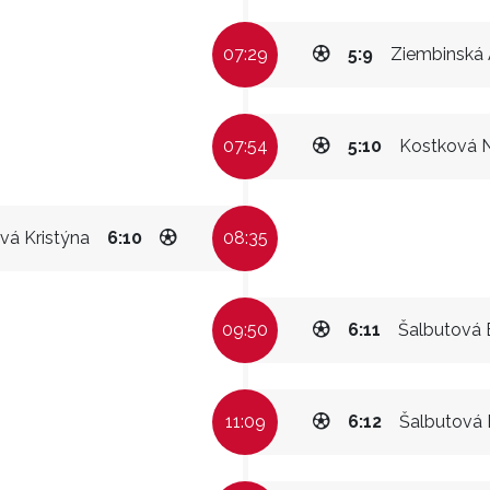
07:29
5:9
Ziembinská
07:54
5:10
Kostková 
vá Kristýna
6:10
08:35
09:50
6:11
Šalbutová E
11:09
6:12
Šalbutová 