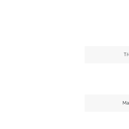
Tř
Ma