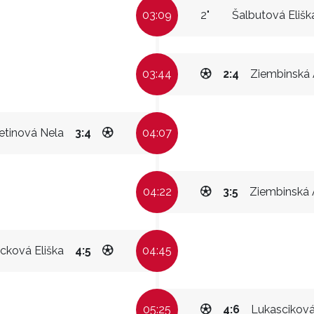
03:09
2"
Šalbutová Elišk
03:44
2:4
Ziembinská
etinová Nela
3:4
04:07
04:22
3:5
Ziembinská 
cková Eliška
4:5
04:45
05:25
4:6
Lukasciková 