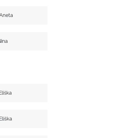
 Aneta
Nina
liška
Eliška