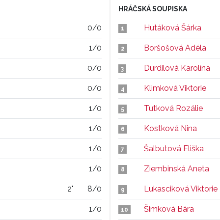
HRÁČSKÁ SOUPISKA
0/0
Hutáková Šárka
1
1/0
Boršošová Adéla
2
0/0
Durdilová Karolína
3
0/0
Klimková Viktorie
4
1/0
Tutková Rozálie
5
1/0
Kostková Nina
6
1/0
Šalbutová Eliška
7
1/0
Ziembinská Aneta
8
2"
8/0
Lukasciková Viktorie
9
1/0
Šimková Bára
10