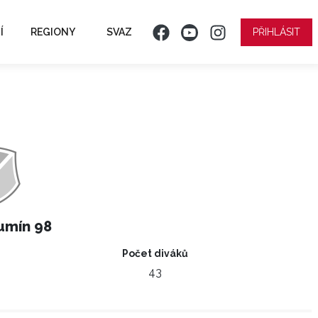
Í
REGIONY
SVAZ
PŘIHLÁSIT
umín 98
Počet diváků
43