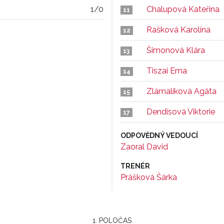
1/0
Chalupová Kateřina
11
Rašková Karolína
12
Šimonová Klára
13
Tiszai Ema
14
Zlámalíková Agáta
15
Dendisová Viktorie
17
ODPOVĚDNÝ VEDOUCÍ
Zaoral David
TRENÉR
Prášková Šárka
1. POLOČAS