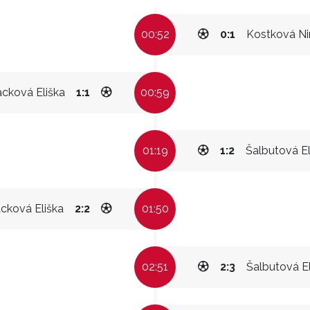
00:52
0:1
Kostková Ni
cková Eliška
1:1
00:59
01:19
1:2
Šalbutová El
cková Eliška
2:2
01:50
02:51
2:3
Šalbutová El