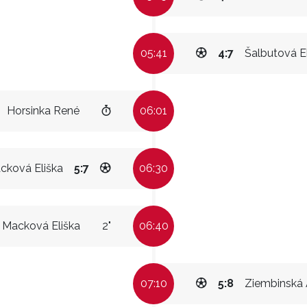
05:41
4:7
Šalbutová E
Horsinka René
06:01
cková Eliška
5:7
06:30
Macková Eliška
2"
06:40
07:10
5:8
Ziembinská