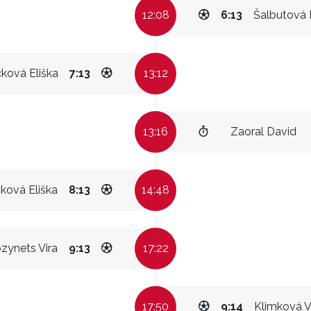
12:08
6:13
Šalbutová 
ková Eliška
7:13
13:12
13:16
Zaoral David
ková Eliška
8:13
14:48
zynets Vira
9:13
17:22
17:50
9:14
Klimková V