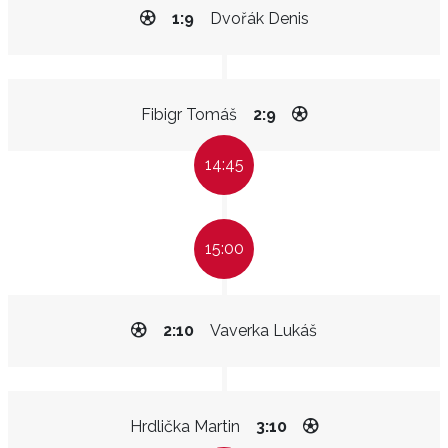
1:9
Dvořák Denis
Fibigr Tomáš
2:9
14:45
15:00
2:10
Vaverka Lukáš
Hrdlička Martin
3:10