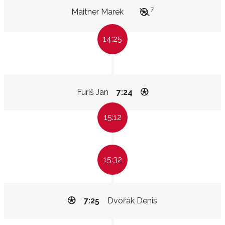
7
Maitner Marek
14:25
Furiš Jan
7:24
15:12
15:32
7:25
Dvořák Denis