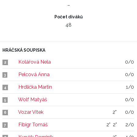
–
Počet diváků
48
HRÁČSKÁ SOUPISKA
Kolářová Nela
0/0
2
Pelcová Anna
0/0
3
Hrdlička Martin
1/0
4
Wolf Matyáš
0/0
5
Vozar Vítek
2"
0/0
6
Fibigr Tomáš
2"
2"
2/0
7