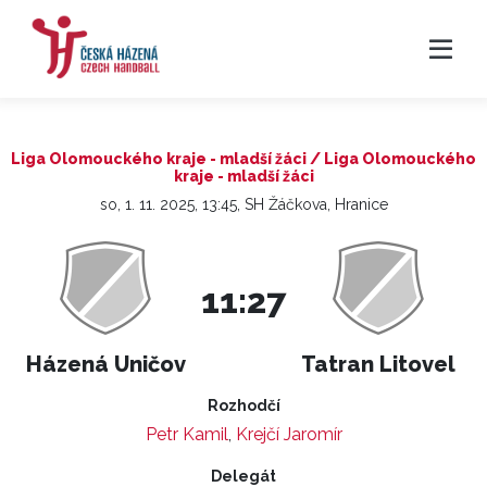
Liga Olomouckého kraje - mladší žáci / Liga Olomouckého
kraje - mladší žáci
so, 1. 11. 2025, 13:45, SH Žáčkova, Hranice
11:27
Házená Uničov
Tatran Litovel
Rozhodčí
Petr Kamil
,
Krejčí Jaromír
Delegát