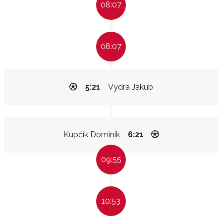
08:07
08:07
5:21
Vydra Jakub
Kupčík Dominik
6:21
09:55
10:53