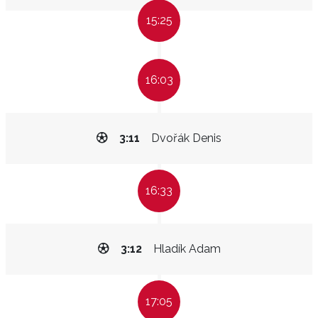
15:25
16:03
3:11
Dvořák Denis
16:33
3:12
Hladík Adam
17:05