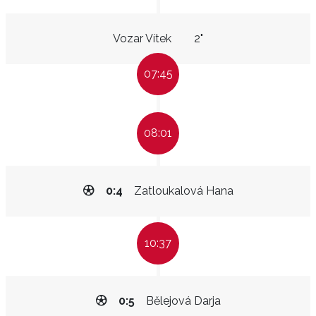
Vozar Vítek
2"
07:45
08:01
0:4
Zatloukalová Hana
10:37
0:5
Bělejová Darja