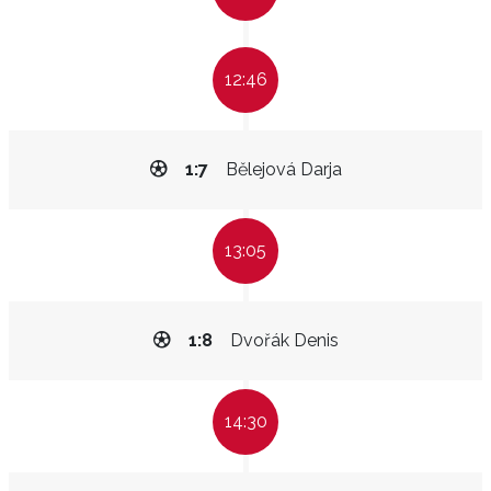
12:46
1:7
Bělejová Darja
13:05
1:8
Dvořák Denis
14:30