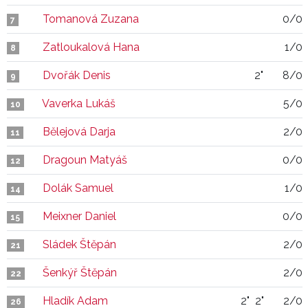
Tomanová Zuzana
0/0
7
Zatloukalová Hana
1/0
8
Dvořák Denis
2"
8/0
9
Vaverka Lukáš
5/0
10
Bělejová Darja
2/0
11
Dragoun Matyáš
0/0
12
Dolák Samuel
1/0
14
Meixner Daniel
0/0
15
Sládek Štěpán
2/0
21
Šenkýř Štěpán
2/0
22
Hladík Adam
2"
2"
2/0
26