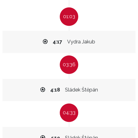
01:03
4:17
Vydra Jakub
03:36
4:18
Sládek Štěpán
04:33
4:19
Sládek Štěpán