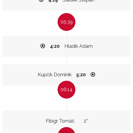
05:39
4:20
Hladík Adam
Kupčík Dominik
5:20
06:14
Fibigr Tomáš
2"