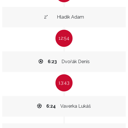
2"
Hladík Adam
12:54
6:23
Dvořák Denis
13:43
6:24
Vaverka Lukáš