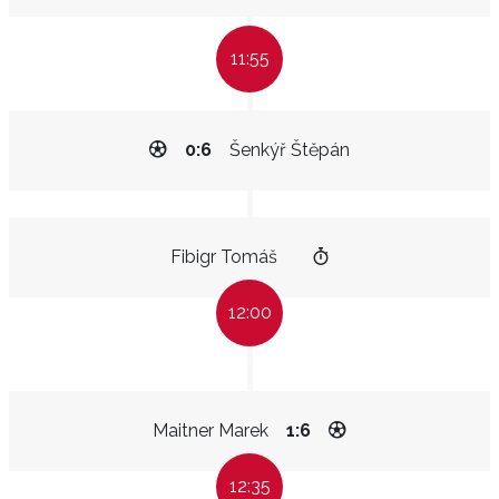
11:55
0:6
Šenkýř Štěpán
Fibigr Tomáš
12:00
Maitner Marek
1:6
12:35