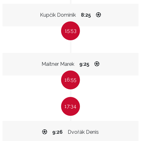
Kupčík Dominik
8:25
15:53
Maitner Marek
9:25
16:55
17:34
9:26
Dvořák Denis