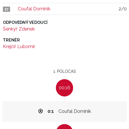
Coufal Dominik
2/0
27
ODPOVĚDNÝ VEDOUCÍ
Šenkýř Zdenek
TRENÉR
Krejčíř Lubomír
1. POLOČAS
00:16
0:1
Coufal Dominik