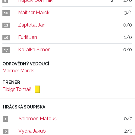
Kupčík Dominik
2"
4/0
8
Maitner Marek
3/1
10
Zapletal Jan
0/0
12
Furiš Jan
1/0
16
Kořalka Šimon
0/0
17
ODPOVĚDNÝ VEDOUCÍ
Maitner Marek
TRENÉR
Fibigr Tomáš
HRÁČSKÁ SOUPISKA
Šalamon Matouš
0/0
1
Vydra Jakub
2/0
6