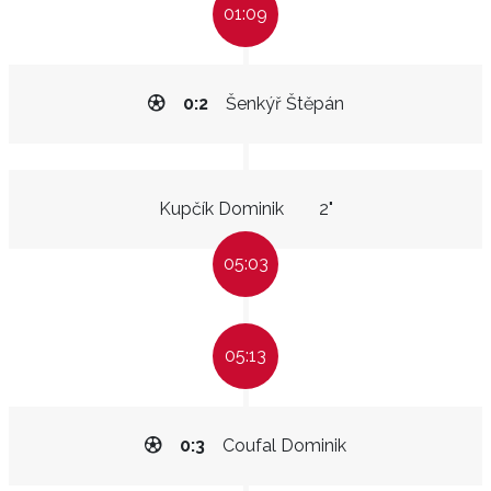
01:09
0:2
Šenkýř Štěpán
Kupčík Dominik
2"
05:03
05:13
0:3
Coufal Dominik