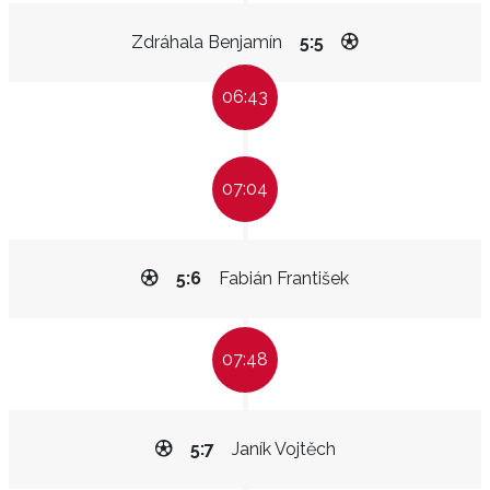
Zdráhala Benjamín
5:5
06:43
07:04
5:6
Fabián František
07:48
5:7
Janík Vojtěch