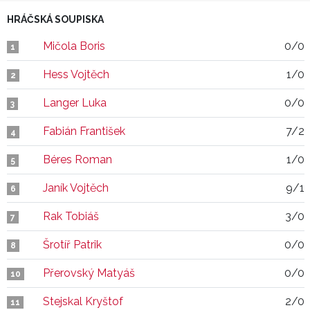
HRÁČSKÁ SOUPISKA
Mičola Boris
0/0
1
Hess Vojtěch
1/0
2
Langer Luka
0/0
3
Fabián František
7/2
4
Béres Roman
1/0
5
Janík Vojtěch
9/1
6
Rak Tobiáš
3/0
7
Šrotíř Patrik
0/0
8
Přerovský Matyáš
0/0
10
Stejskal Kryštof
2/0
11