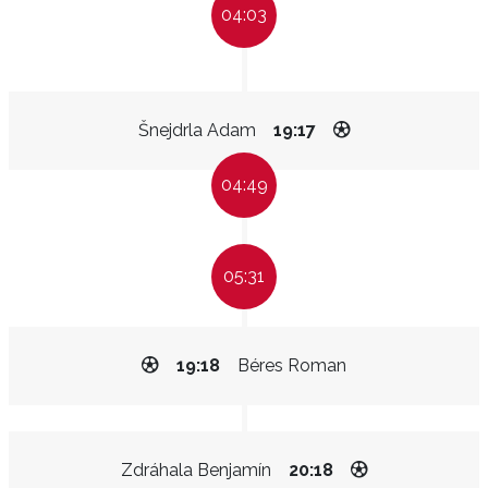
04:03
Šnejdrla Adam
19:17
04:49
05:31
19:18
Béres Roman
Zdráhala Benjamín
20:18