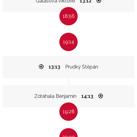
Galasová Viktorie
13:12
18:56
19:14
13:13
Prudký Štěpán
Zdráhala Benjamín
14:13
19:28