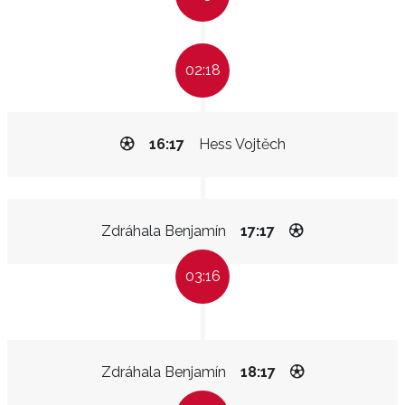
02:18
16:17
Hess Vojtěch
Zdráhala Benjamín
17:17
03:16
Zdráhala Benjamín
18:17