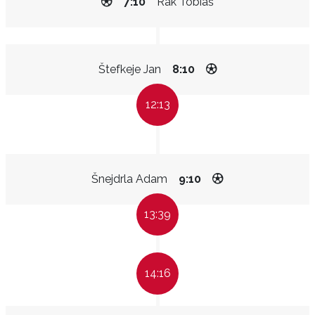
7:10
Rak Tobiáš
Štefkeje Jan
8:10
12:13
Šnejdrla Adam
9:10
13:39
14:16