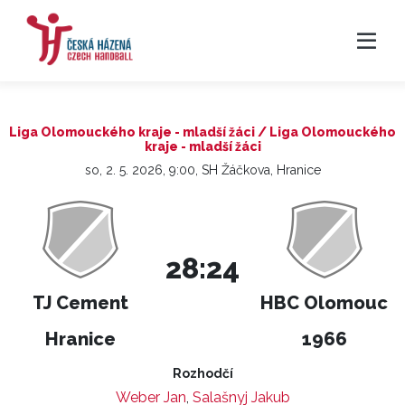
Liga Olomouckého kraje - mladší žáci / Liga Olomouckého
kraje - mladší žáci
so, 2. 5. 2026, 9:00, SH Žáčkova, Hranice
28:24
TJ Cement
HBC Olomouc
Hranice
1966
Rozhodčí
Weber Jan
,
Salašnyj Jakub