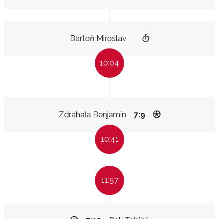
Bartoň Miroslav
10:04
Zdráhala Benjamín
7:9
10:41
11:57