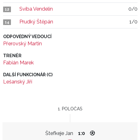
Svíba Vendelín
0/0
12
Prudký Štěpán
1/0
14
ODPOVĚDNÝ VEDOUCÍ
Přerovský Martin
TRENÉR
Fabián Marek
DALŠÍ FUNKCIONÁŘ (C)
Lešanský Jiří
1. POLOČAS
Štefkeje Jan
1:0