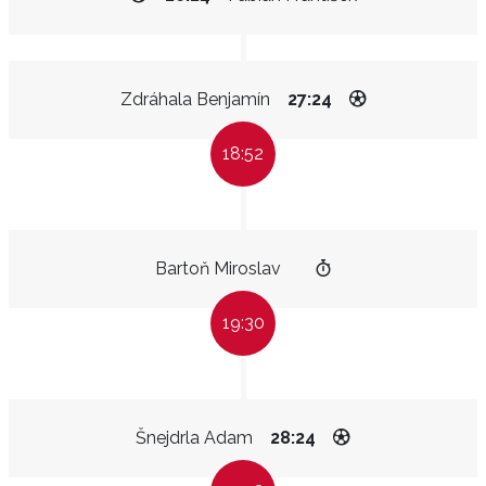
Zdráhala Benjamín
27:24
18:52
Bartoň Miroslav
19:30
Šnejdrla Adam
28:24