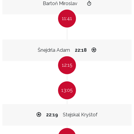
Bartoň Miroslav
11:41
Šnejdrla Adam
22:18
12:15
13:05
22:19
Stejskal Kryštof