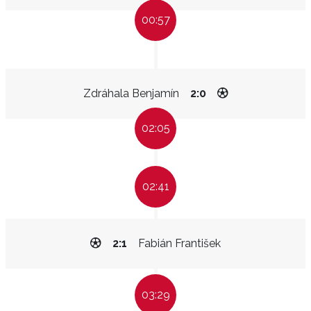
00:57
Zdráhala Benjamín
2:0
02:05
02:41
2:1
Fabián František
03:29