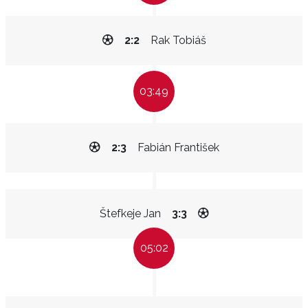
2:2
Rak Tobiáš
03:49
2:3
Fabián František
Štefkeje Jan
3:3
05:02