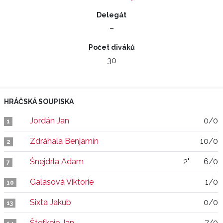
Delegát
–
Počet diváků
30
HRÁČSKÁ SOUPISKA
Jordán Jan
0/0
1
Zdráhala Benjamín
10/0
2
Šnejdrla Adam
2"
6/0
7
Galasová Viktorie
1/0
10
Sixta Jakub
0/0
13
Štefkeje Jan
7/0