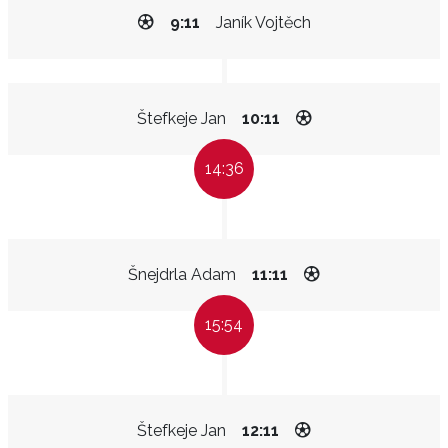
9:11
Janík Vojtěch
Štefkeje Jan
10:11
14:36
Šnejdrla Adam
11:11
15:54
Štefkeje Jan
12:11