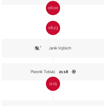
06:00
06:23
7
Janík Vojtěch
Plesník Tobiáš
21:18
11:15