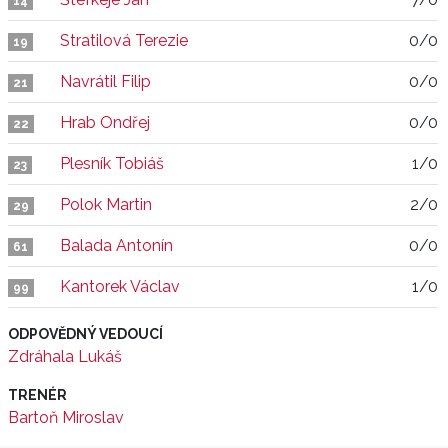
14
Stratilová Terezie
0/0
19
Navrátil Filip
0/0
21
Hrab Ondřej
0/0
22
Plesník Tobiáš
1/0
23
Polok Martin
2/0
29
Balada Antonín
0/0
61
Kantorek Václav
1/0
99
ODPOVĚDNÝ VEDOUCÍ
Zdráhala Lukáš
TRENÉR
Bartoň Miroslav