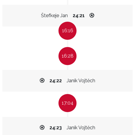
Štefkeje Jan
24:21
16:16
16:28
24:22
Janík Vojtěch
17:04
24:23
Janík Vojtěch