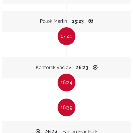
Polok Martin
25:23
17:24
Kantorek Václav
26:23
18:24
18:39
26:24
Fabián František