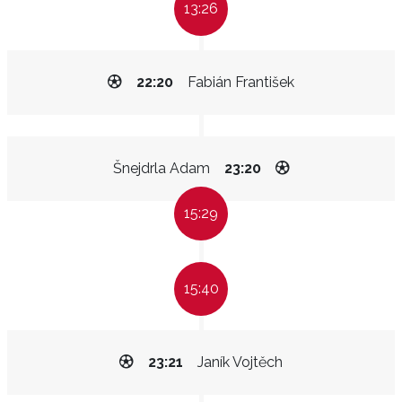
13:26
22:20
Fabián František
Šnejdrla Adam
23:20
15:29
15:40
23:21
Janík Vojtěch