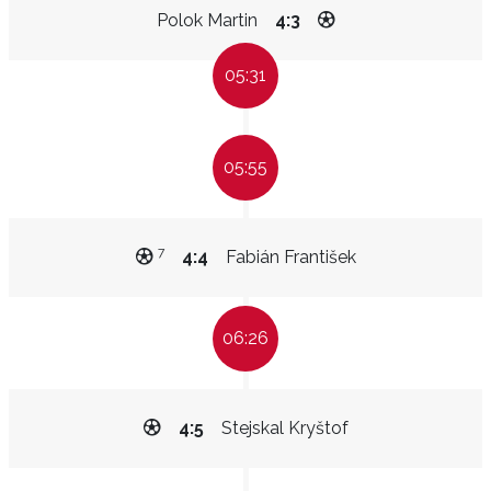
Polok Martin
4:3
05:31
05:55
7
4:4
Fabián František
06:26
4:5
Stejskal Kryštof