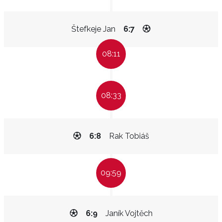
Štefkeje Jan
6:7
08:11
08:33
6:8
Rak Tobiáš
09:59
6:9
Janík Vojtěch