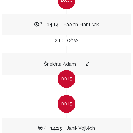
20:00
7
14:14
Fabián František
2. POLOČAS
Šnejdrla Adam
2"
00:15
00:15
7
14:15
Janík Vojtěch