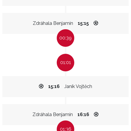
Zdráhala Benjamín
15:15
00:39
01:01
15:16
Janík Vojtěch
Zdráhala Benjamín
16:16
01:36