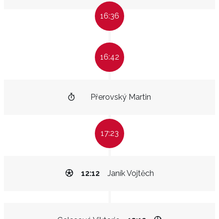
16:36
16:42
Přerovský Martin
17:23
12:12
Janík Vojtěch