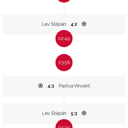
Lev Štěpán
4:2
02:49
03:56
4:3
Pastva Vincent
Lev Štěpán
5:3
04:20