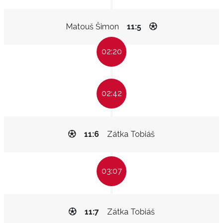
Matouš Šimon
11:5
02:20
02:42
11:6
Zátka Tobiáš
03:07
11:7
Zátka Tobiáš