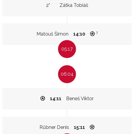
2"
Zátka Tobiáš
7
Matouš Šimon
14:10
05:17
06:04
14:11
Beneš Viktor
Růbner Denis
15:11