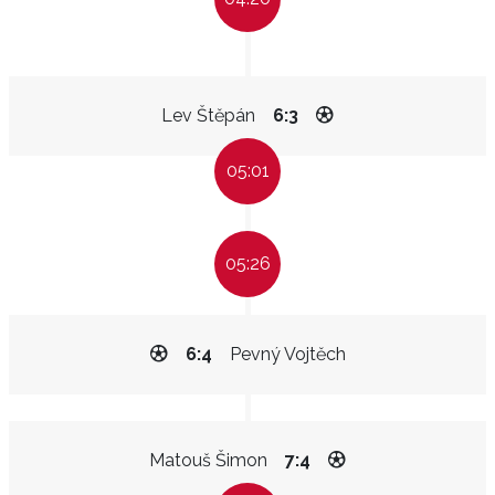
Lev Štěpán
6:3
05:01
05:26
6:4
Pevný Vojtěch
Matouš Šimon
7:4