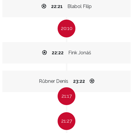
22:21
Blabol Filip
20:10
22:22
Fink Jonáš
Růbner Denis
23:22
21:17
21:27