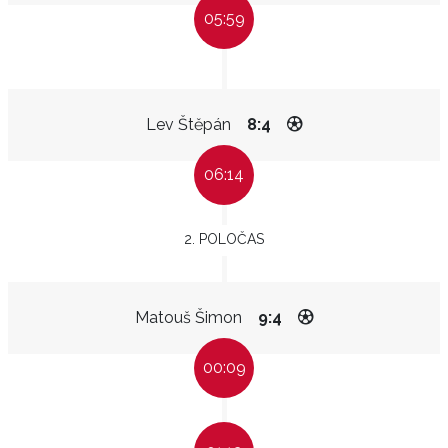
05:59
Lev Štěpán
8:4
06:14
2. POLOČAS
Matouš Šimon
9:4
00:09