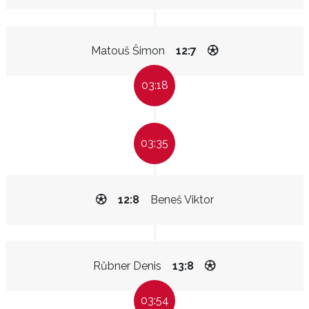
Matouš Šimon
12:7
03:18
03:35
12:8
Beneš Viktor
Růbner Denis
13:8
03:54