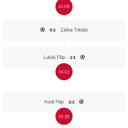
01:06
0:1
Zátka Tobiáš
Lukáš Filip
1:1
01:13
Kodl Filip
2:1
01:35