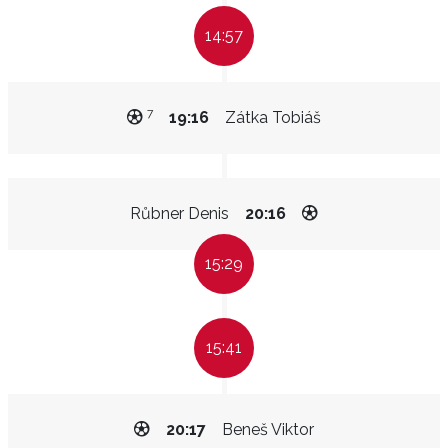
14:57
7
19:16
Zátka Tobiáš
Růbner Denis
20:16
15:29
15:41
20:17
Beneš Viktor