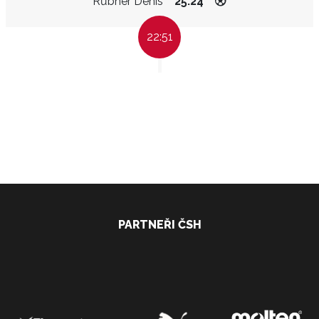
Růbner Denis
25:24
22:51
PARTNEŘI ČSH