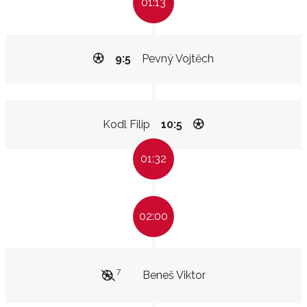
01:13
9:5
Pevný Vojtěch
Kodl Filip
10:5
01:32
02:00
7
Beneš Viktor