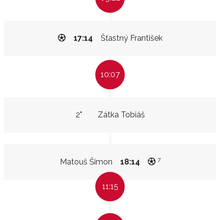
17:14
Šťastný František
10:07
2"
Zátka Tobiáš
7
Matouš Šimon
18:14
11:15