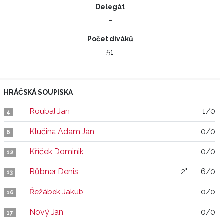
Delegát
–
Počet diváků
51
HRÁČSKÁ SOUPISKA
Roubal Jan
1/0
4
Klučina Adam Jan
0/0
6
Kříček Dominik
0/0
12
Růbner Denis
2"
6/0
13
Řežábek Jakub
0/0
16
Nový Jan
0/0
17