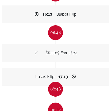
16:13
Blabol Filip
08:48
2"
Šťastný František
Lukáš Filip
17:13
08:48
09:22