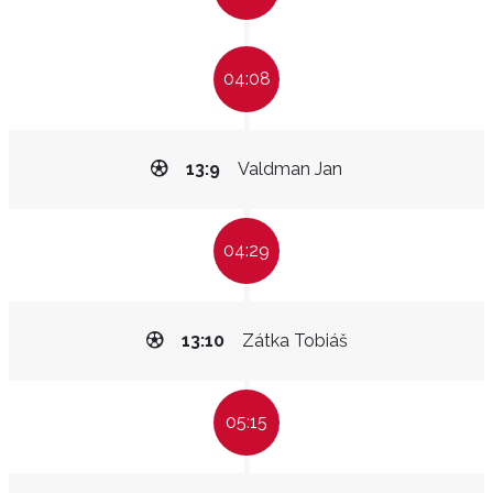
04:08
13:9
Valdman Jan
04:29
13:10
Zátka Tobiáš
05:15