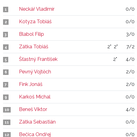
Neckář Vladimír
0/0
1
Kotyza Tobiáš
0/0
2
Blabol Filip
3/0
3
Zátka Tobiáš
2"
2"
7/2
4
Šťastný František
2"
4/0
5
Pevný Vojtěch
2/0
6
Fink Jonáš
2/0
7
Karkoš Michal
0/0
9
Beneš Viktor
4/0
10
Zátka Sebastián
0/0
11
Bečica Ondřej
0/0
12