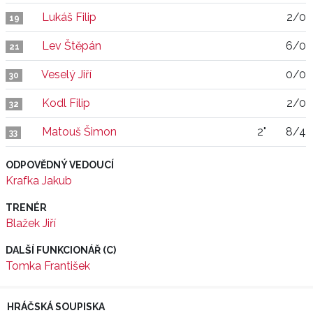
Lukáš Filip
2/0
19
Lev Štěpán
6/0
21
Veselý Jiří
0/0
30
Kodl Filip
2/0
32
Matouš Šimon
2"
8/4
33
ODPOVĚDNÝ VEDOUCÍ
Krafka Jakub
TRENÉR
Blažek Jiří
DALŠÍ FUNKCIONÁŘ (C)
Tomka František
HRÁČSKÁ SOUPISKA