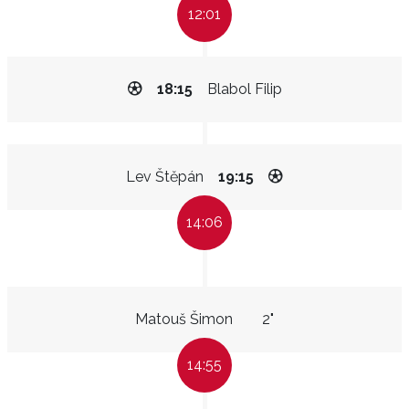
12:01
18:15
Blabol Filip
Lev Štěpán
19:15
14:06
Matouš Šimon
2"
14:55