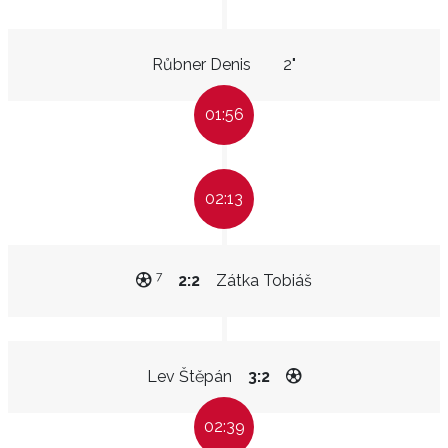
Růbner Denis
2"
01:56
02:13
7
2:2
Zátka Tobiáš
Lev Štěpán
3:2
02:39