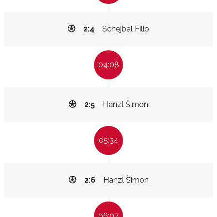
2:4
Schejbal Filip
04:08
2:5
Hanzl Šimon
05:34
2:6
Hanzl Šimon
06:07