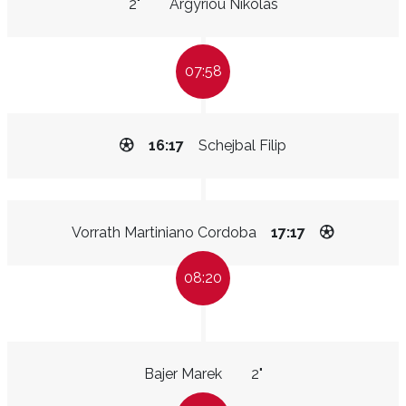
2"
Argyriou Nikolas
07:58
16:17
Schejbal Filip
Vorrath Martiniano Cordoba
17:17
08:20
Bajer Marek
2"