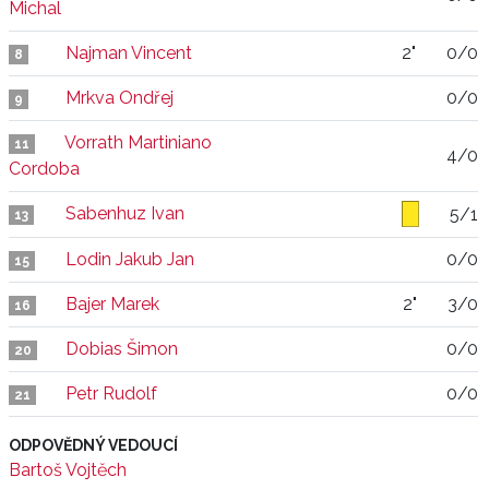
Michal
Najman Vincent
2"
0/0
8
Mrkva Ondřej
0/0
9
Vorrath Martiniano
11
4/0
Cordoba
Sabenhuz Ivan
5/1
13
Lodin Jakub Jan
0/0
15
Bajer Marek
2"
3/0
16
Dobias Šimon
0/0
20
Petr Rudolf
0/0
21
ODPOVĚDNÝ VEDOUCÍ
Bartoš Vojtěch