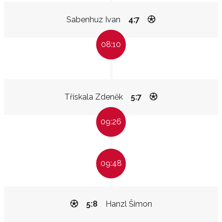
Sabenhuz Ivan
4:7
08:10
Třískala Zdeněk
5:7
09:26
09:48
5:8
Hanzl Šimon