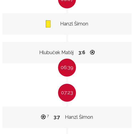
Hanzl Šimon
Hlubuček Matěj
3:6
06:39
07:23
7
3:7
Hanzl Šimon