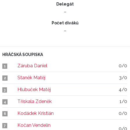
Delegát
–
Počet diváků
–
HRÁČSKÁ SOUPISKA
Záruba Daniel
0/0
1
Staněk Matěj
3/0
2
Hlubuček Matěj
4/0
3
Třískala Zdeněk
1/0
4
Kodádek Kristián
0/0
6
Kočan Vendelín
7
0/0