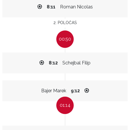
8:11
Roman Nicolas
2. POLOČAS
00:50
8:12
Schejbal Filip
Bajer Marek
9:12
01:14