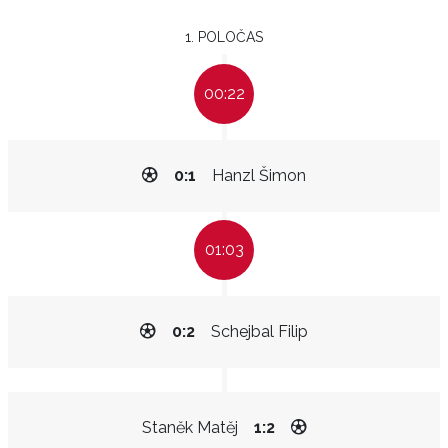
1. POLOČAS
00:22
0:1
Hanzl Šimon
01:03
0:2
Schejbal Filip
Staněk Matěj
1:2