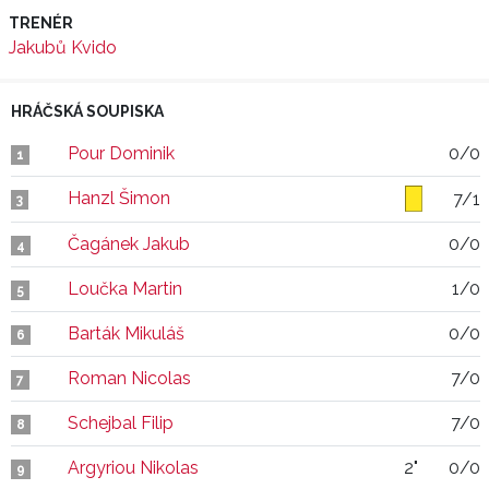
TRENÉR
Jakubů Kvido
HRÁČSKÁ SOUPISKA
Pour Dominik
0/0
1
Hanzl Šimon
7/1
3
Čagánek Jakub
0/0
4
Loučka Martin
1/0
5
Barták Mikuláš
0/0
6
Roman Nicolas
7/0
7
Schejbal Filip
7/0
8
Argyriou Nikolas
2"
0/0
9