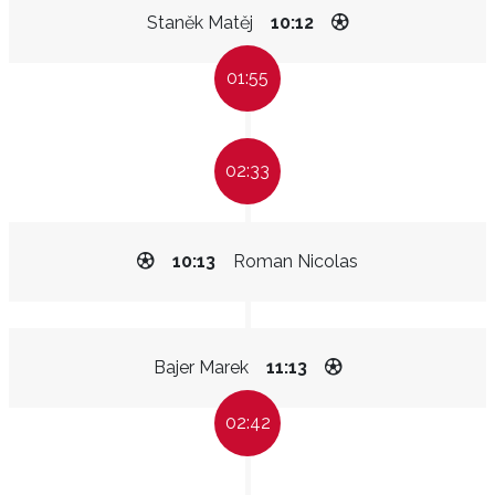
Staněk Matěj
10:12
01:55
02:33
10:13
Roman Nicolas
Bajer Marek
11:13
02:42