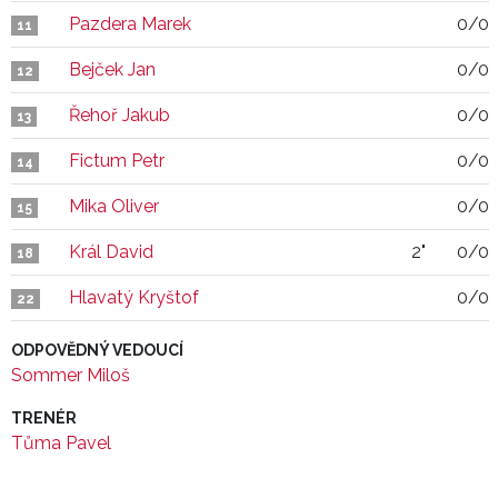
Pazdera Marek
0/0
11
Bejček Jan
0/0
12
Řehoř Jakub
0/0
13
Fictum Petr
0/0
14
Mika Oliver
0/0
15
Král David
2"
0/0
18
Hlavatý Kryštof
0/0
22
ODPOVĚDNÝ VEDOUCÍ
Sommer Miloš
TRENÉR
Tůma Pavel