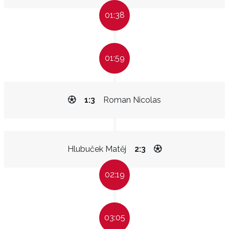
01:38
01:59
1:3
Roman Nicolas
Hlubuček Matěj
2:3
02:19
03:05