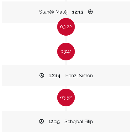
Staněk Matěj
12:13
03:22
03:41
12:14
Hanzl Šimon
03:52
12:15
Schejbal Filip