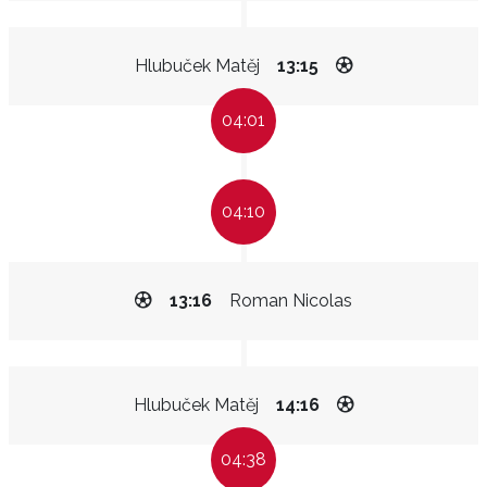
Hlubuček Matěj
13:15
04:01
04:10
13:16
Roman Nicolas
Hlubuček Matěj
14:16
04:38