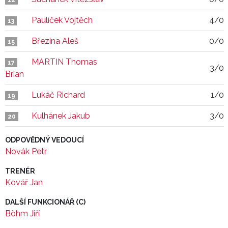
12
Paulíček Vojtěch
4/0
13
Březina Aleš
0/0
15
MARTIN Thomas
17
3/0
Brian
Lukáč Richard
1/0
19
Kulhánek Jakub
3/0
20
ODPOVĚDNÝ VEDOUCÍ
Novák Petr
TRENÉR
Kovář Jan
DALŠÍ FUNKCIONÁŘ (C)
Böhm Jiří