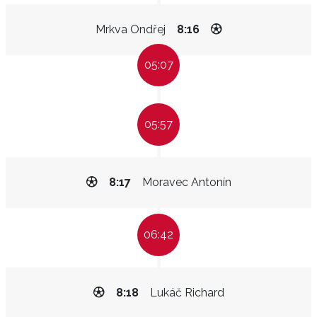
Mrkva Ondřej
8:16
05:07
05:57
8:17
Moravec Antonín
06:42
8:18
Lukáč Richard