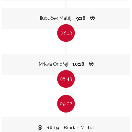
Hlubuček Matěj
9:18
08:13
Mrkva Ondřej
10:18
08:43
09:02
10:19
Bradáč Michal