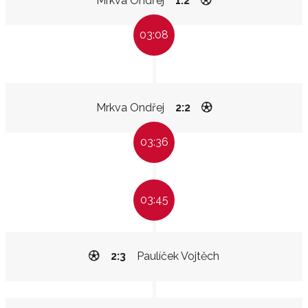
Mrkva Ondřej
1:2
03:08
Mrkva Ondřej
2:2
03:36
03:45
2:3
Paulíček Vojtěch