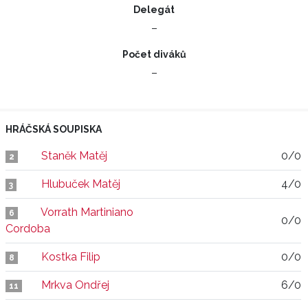
Delegát
–
Počet diváků
–
HRÁČSKÁ SOUPISKA
Staněk Matěj
0/0
2
Hlubuček Matěj
4/0
3
Vorrath Martiniano
6
0/0
Cordoba
Kostka Filip
0/0
8
Mrkva Ondřej
6/0
11