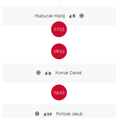
Hlubuček Matěj
4:8
07:53
08:53
4:9
Komár Daniel
09:43
4:10
Pořízek Jakub