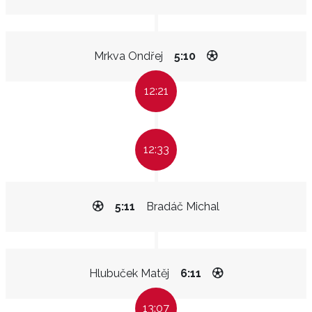
Mrkva Ondřej
5:10
12:21
12:33
5:11
Bradáč Michal
Hlubuček Matěj
6:11
13:07