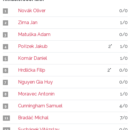
Novák Oliver
0/0
1
Zima Jan
1/0
2
Matuška Adam
0/0
3
Pořízek Jakub
2"
1/0
4
Komár Daniel
1/0
5
Hrdlička Filip
2"
0/0
6
Nguyen Gia Huy
0/0
7
Moravec Antonín
1/0
8
Cunningham Samuel
4/0
9
Bradáč Michal
7/0
11
Suchánek Vítězslav
0/0