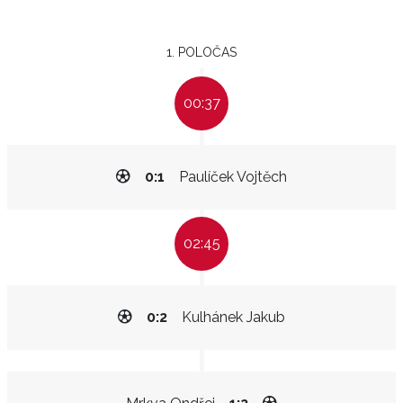
1. POLOČAS
00:37
0:1
Paulíček Vojtěch
02:45
0:2
Kulhánek Jakub