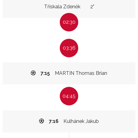
Třískala Zdeněk
2"
02:30
03:36
7:15
MARTIN Thomas Brian
04:45
7:16
Kulhánek Jakub