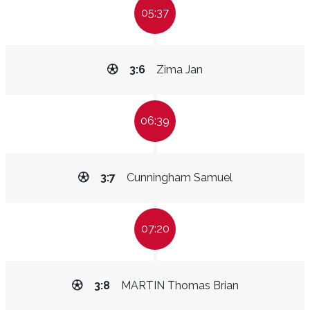
05:37
3:6
Zima Jan
06:39
3:7
Cunningham Samuel
07:20
3:8
MARTIN Thomas Brian