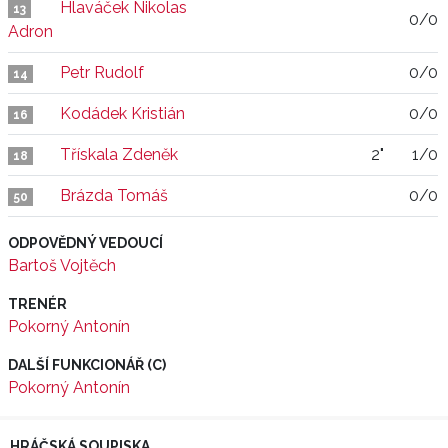
Hlaváček Nikolas
13
0/0
Adron
Petr Rudolf
0/0
14
Kodádek Kristián
0/0
16
Třískala Zdeněk
2"
1/0
18
Brázda Tomáš
0/0
50
ODPOVĚDNÝ VEDOUCÍ
Bartoš Vojtěch
TRENÉR
Pokorný Antonín
DALŠÍ FUNKCIONÁŘ (C)
Pokorný Antonín
HRÁČSKÁ SOUPISKA