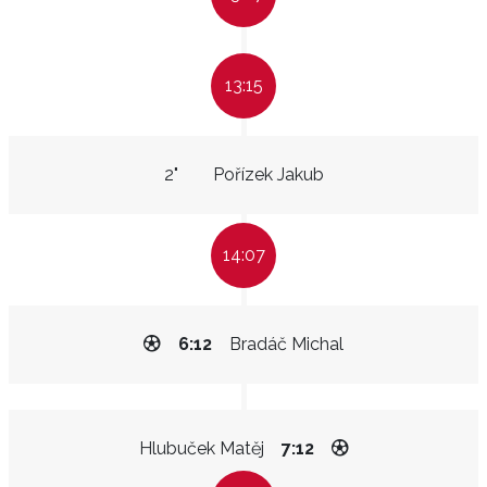
13:15
2"
Pořízek Jakub
14:07
6:12
Bradáč Michal
Hlubuček Matěj
7:12