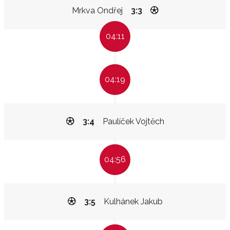
Mrkva Ondřej
3:3
04:11
04:19
3:4
Paulíček Vojtěch
04:56
3:5
Kulhánek Jakub