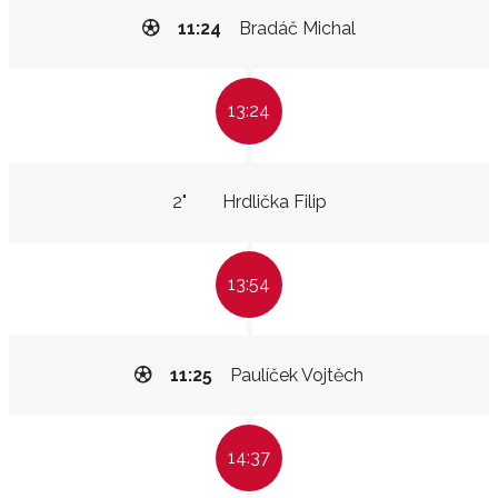
11:24
Bradáč Michal
13:24
2"
Hrdlička Filip
13:54
11:25
Paulíček Vojtěch
14:37