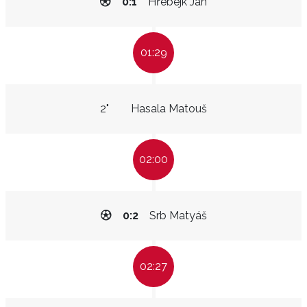
0:1
Hřebejk Jan
01:29
2"
Hasala Matouš
02:00
0:2
Srb Matyáš
02:27