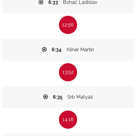
6:33
Boháč Ladislav
12:56
6:34
Kliner Martin
13:52
6:35
Srb Matyáš
14:18