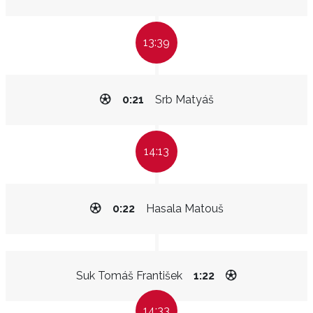
13:39
0:21
Srb Matyáš
14:13
0:22
Hasala Matouš
Suk Tomáš František
1:22
14:33