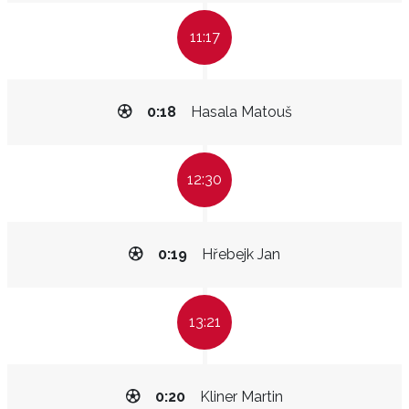
11:17
0:18
Hasala Matouš
12:30
0:19
Hřebejk Jan
13:21
0:20
Kliner Martin