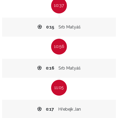
10:37
0:15
Srb Matyáš
10:56
0:16
Srb Matyáš
11:05
0:17
Hřebejk Jan