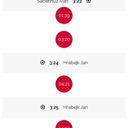
Sabenhuz Ivan
3:23
01:39
03:20
3:24
Hřebejk Jan
04:21
3:25
Hřebejk Jan