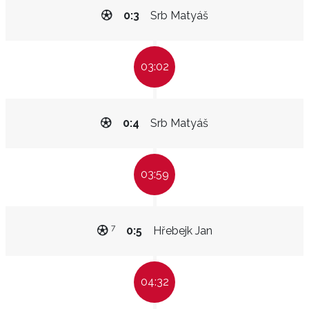
0:3
Srb Matyáš
03:02
0:4
Srb Matyáš
03:59
7
0:5
Hřebejk Jan
04:32