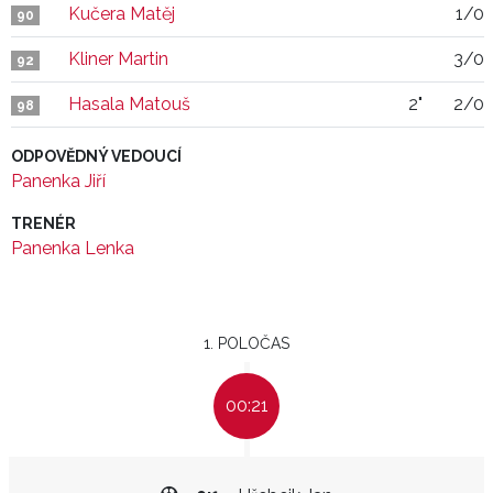
Kučera Matěj
1/0
90
Kliner Martin
3/0
92
Hasala Matouš
2"
2/0
98
ODPOVĚDNÝ VEDOUCÍ
Panenka Jiří
TRENÉR
Panenka Lenka
1. POLOČAS
00:21