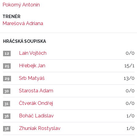
Pokorný Antonín
TRENÉR
Marešová Adriana
HRÁČSKÁ SOUPISKA
Lain Vojtěch
0/0
12
Hřebejk Jan
15/1
25
Srb Matyáš
13/0
29
Starosta Adam
0/0
30
Čtverák Ondřej
0/0
31
Boháč Ladislav
1/0
36
Zhuniak Rostyslav
1/0
38