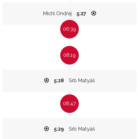
Michl Ondřej
5:27
06:39
08:19
5:28
Srb Matyáš
08:47
5:29
Srb Matyáš