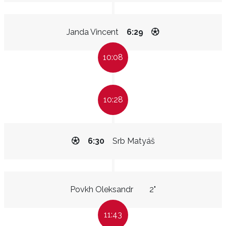
Janda Vincent
6:29
10:08
10:28
6:30
Srb Matyáš
Povkh Oleksandr
2"
11:43