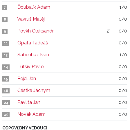
Ďoubalík Adam
1/0
7
Vavruš Matěj
0/0
8
Povkh Oleksandr
2"
0/0
9
Opata Tadeáš
0/0
11
Sabenhuz Ivan
1/0
13
Lutsiv Pavlo
0/0
14
Pejcl Jan
0/0
15
Částka Jáchym
0/0
18
Pavlita Jan
0/0
24
Novák Adam
0/0
45
ODPOVĚDNÝ VEDOUCÍ