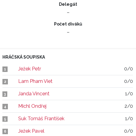
Delegát
–
Počet diváků
–
HRÁČSKÁ SOUPISKA
Ježek Petr
0/0
1
Lam Pham Viet
0/0
2
Janda Vincent
1/0
3
Michl Ondřej
2/0
4
Suk Tomáš František
1/0
5
Ježek Pavel
0/0
6