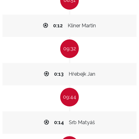
08:51
0:12
Kliner Martin
09:32
0:13
Hřebejk Jan
09:44
0:14
Srb Matyáš