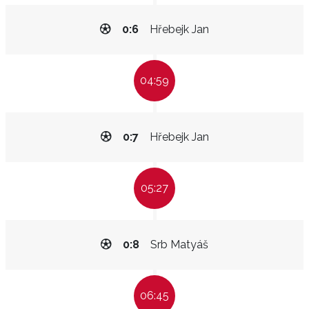
0:6
Hřebejk Jan
04:59
0:7
Hřebejk Jan
05:27
0:8
Srb Matyáš
06:45