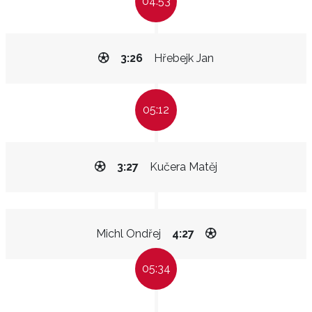
04:53
3:26
Hřebejk Jan
05:12
3:27
Kučera Matěj
Michl Ondřej
4:27
05:34