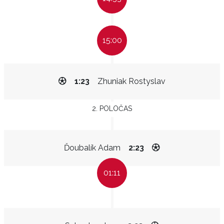
15:00
1:23
Zhuniak Rostyslav
2. POLOČAS
Ďoubalík Adam
2:23
01:11