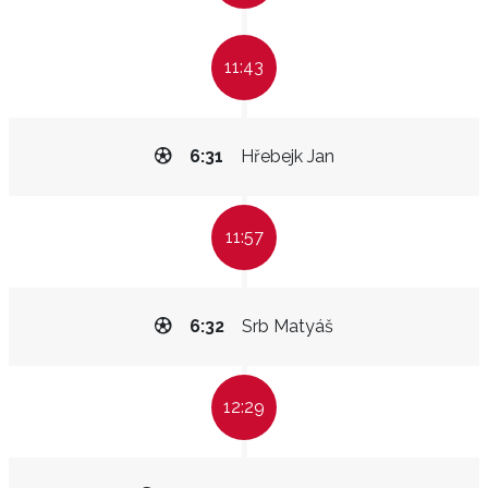
11:43
6:31
Hřebejk Jan
11:57
6:32
Srb Matyáš
12:29