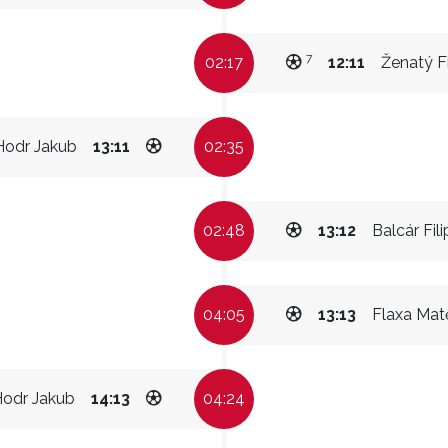
7
02:17
12:11
Ženatý Fi
Hodr Jakub
13:11
02:35
02:48
13:12
Balcár Fili
04:05
13:13
Flaxa Mat
odr Jakub
14:13
04:24