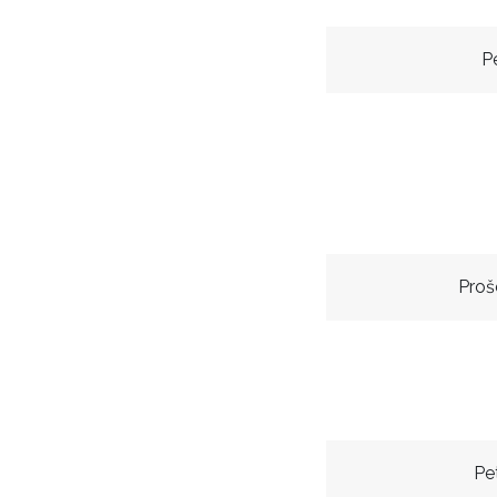
P
Proš
Pe