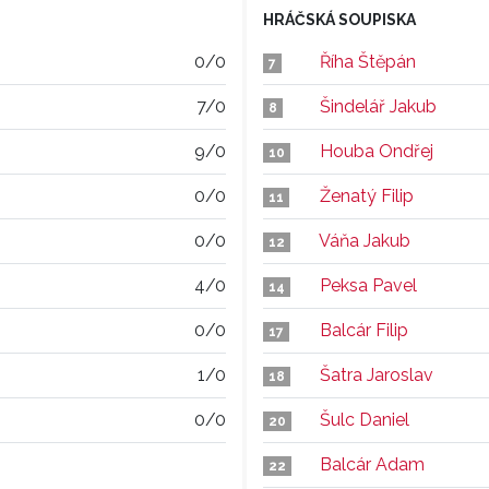
HRÁČSKÁ SOUPISKA
0/0
Říha Štěpán
7
7/0
Šindelář Jakub
8
9/0
Houba Ondřej
10
0/0
Ženatý Filip
11
0/0
Váňa Jakub
12
4/0
Peksa Pavel
14
0/0
Balcár Filip
17
1/0
Šatra Jaroslav
18
0/0
Šulc Daniel
20
Balcár Adam
22