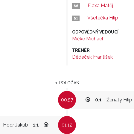
Flaxa Matěj
66
Všetečka Filip
91
ODPOVĚDNÝ VEDOUCÍ
Mičke Michael
TRENÉR
Dědeček František
1. POLOČAS
00:57
0:1
Ženatý Filip
Hodr Jakub
1:1
01:12