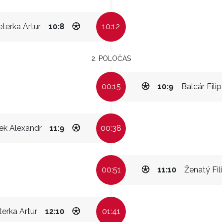
eterka Artur
10:8
10:12
2. POLOČAS
00:15
10:9
Balcár Filip
ek Alexandr
11:9
00:38
00:51
11:10
Ženatý Fil
terka Artur
12:10
01:41