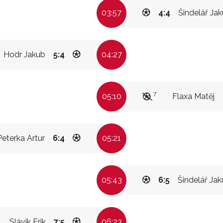
03:57
4:4
Šindelář Ja
Hodr Jakub
5:4
04:27
7
05:10
Flaxa Matěj
Peterka Artur
6:4
05:21
05:43
6:5
Šindelář Ja
Slávik Erik
7:5
06:23