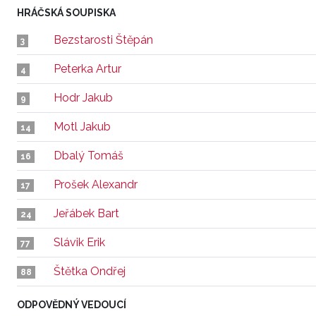
HRÁČSKÁ SOUPISKA
Bezstarosti Štěpán
3
Peterka Artur
4
Hodr Jakub
9
Motl Jakub
14
Dbalý Tomáš
16
Prošek Alexandr
17
Jeřábek Bart
24
Slávik Erik
77
Štětka Ondřej
88
ODPOVĚDNÝ VEDOUCÍ