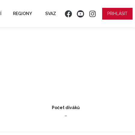
Í
REGIONY
SVAZ
PŘIHLÁSIT
Počet diváků
–