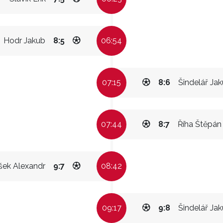
Hodr Jakub
8:5
06:54
07:15
8:6
Šindelář Ja
07:44
8:7
Říha Štěpán
šek Alexandr
9:7
08:42
09:17
9:8
Šindelář Ja