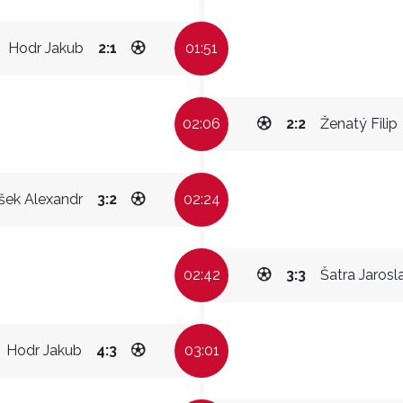
Hodr Jakub
2:1
01:51
02:06
2:2
Ženatý Filip
šek Alexandr
3:2
02:24
02:42
3:3
Šatra Jarosl
Hodr Jakub
4:3
03:01