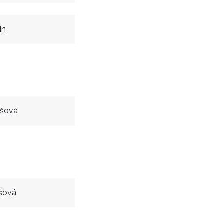
in
ošová
šová