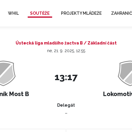
WHIL
SOUTĚŽE
PROJEKTY MLÁDEŽE
ZAHRANIČ
Ústecká liga mladšího žactva B / Základní část
ne, 21. 9. 2025, 12:55
13:17
ník Most B
Lokomoti
Delegát
–