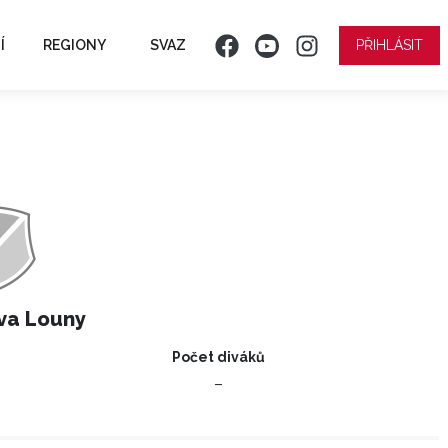
Í
REGIONY
SVAZ
PŘIHLÁSIT
va Louny
Počet diváků
–