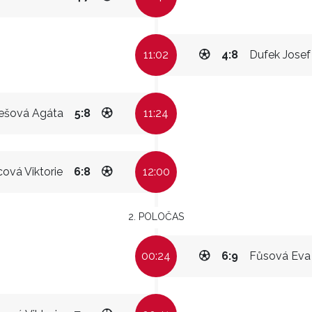
11:02
4:8
Dufek Josef
ešová Agáta
5:8
11:24
cová Viktorie
6:8
12:00
2. POLOČAS
00:24
6:9
Fůsová Eva