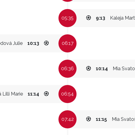
05:35
9:13
Kaleja Mart
dová Julie
10:13
06:17
06:36
10:14
Mia Svat
Lilli Marie
11:14
06:54
07:42
11:15
Mia Svato