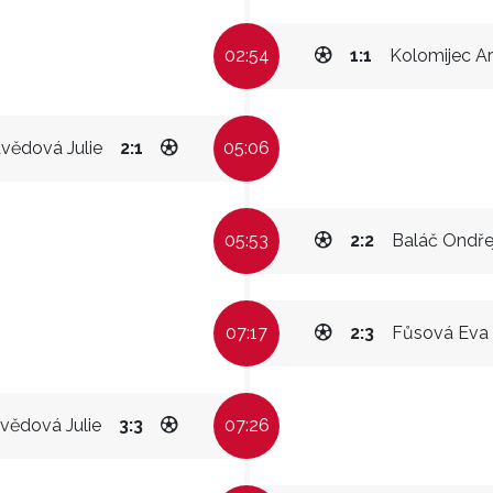
02:54
1:1
Kolomijec Ar
vědová Julie
2:1
05:06
05:53
2:2
Baláč Ondře
07:17
2:3
Fůsová Eva
vědová Julie
3:3
07:26