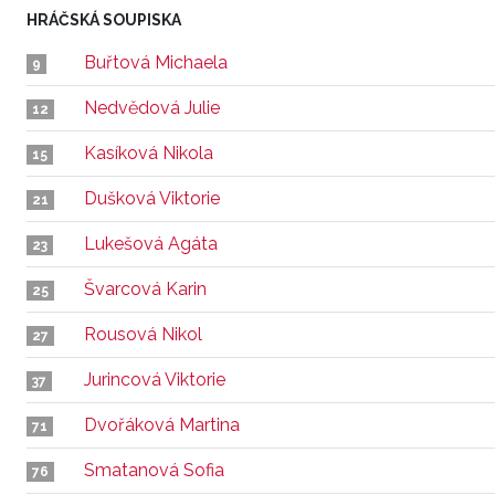
HRÁČSKÁ SOUPISKA
Buřtová Michaela
9
Nedvědová Julie
12
Kasíková Nikola
15
Dušková Viktorie
21
Lukešová Agáta
23
Švarcová Karin
25
Rousová Nikol
27
Jurincová Viktorie
37
Dvořáková Martina
71
Smatanová Sofia
76