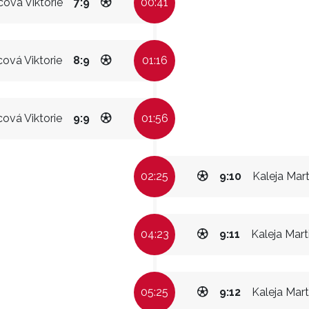
cová Viktorie
7:9
00:41
cová Viktorie
8:9
01:16
cová Viktorie
9:9
01:56
02:25
9:10
Kaleja Mart
04:23
9:11
Kaleja Mart
05:25
9:12
Kaleja Mart