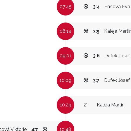
07:45
3:4
Fůsová Eva
08:14
3:5
Kaleja Marti
09:01
3:6
Dufek Josef
10:09
3:7
Dufek Josef
10:29
2"
Kaleja Martin
cová Viktorie
4:7
10:48