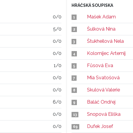
HRÁČSKÁ SOUPISKA
0/0
Mašek Adam
1
5/0
Šulková Nina
2
0/0
Štukheilová Nela
3
0/0
Kolomijec Artemij
4
1/0
Fůsová Eva
5
0/0
Mia Svatošová
7
0/0
Skulová Valerie
8
6/0
Baláč Ondřej
9
0/0
Snopová Eliška
13
0/0
Dufek Josef
69