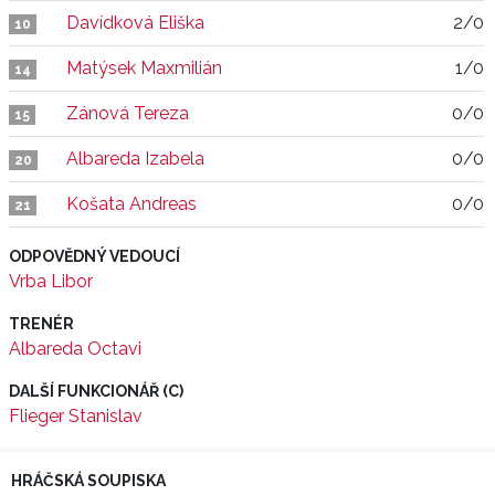
Davídková Eliška
2/0
10
Matýsek Maxmilián
1/0
14
Zánová Tereza
0/0
15
Albareda Izabela
0/0
20
Košata Andreas
0/0
21
ODPOVĚDNÝ VEDOUCÍ
Vrba Libor
TRENÉR
Albareda Octavi
DALŠÍ FUNKCIONÁŘ (C)
Flieger Stanislav
HRÁČSKÁ SOUPISKA