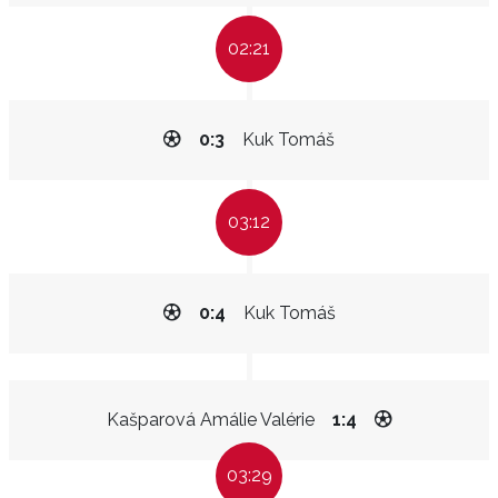
02:21
0:3
Kuk Tomáš
03:12
0:4
Kuk Tomáš
Kašparová Amálie Valérie
1:4
03:29