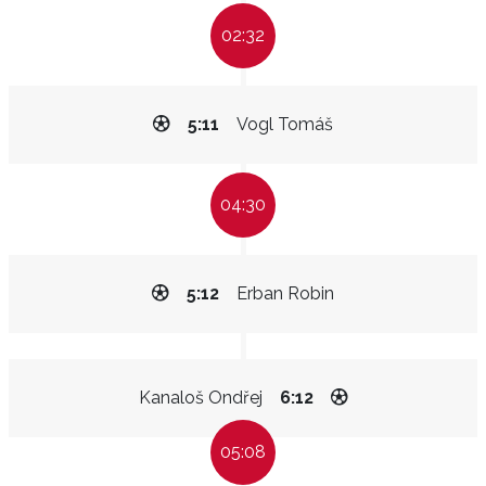
02:32
5:11
Vogl Tomáš
04:30
5:12
Erban Robin
Kanaloš Ondřej
6:12
05:08