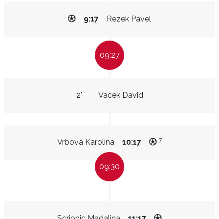
9:17
Rezek Pavel
09:27
2"
Vacek David
7
Vrbová Karolína
10:17
09:30
Scripnic Madalina
11:17