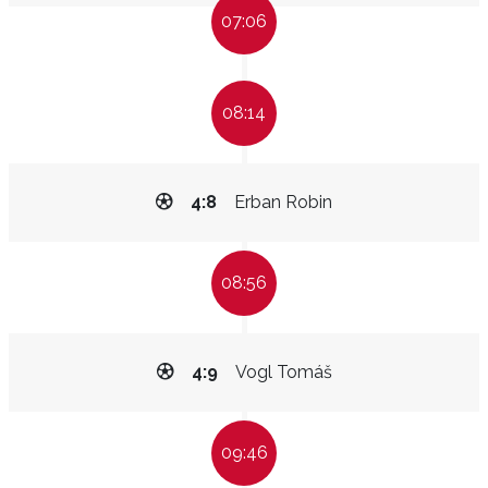
07:06
08:14
4:8
Erban Robin
08:56
4:9
Vogl Tomáš
09:46