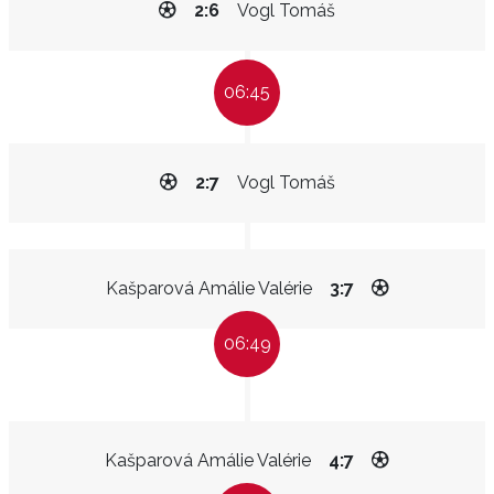
2:6
Vogl Tomáš
06:45
2:7
Vogl Tomáš
Kašparová Amálie Valérie
3:7
06:49
Kašparová Amálie Valérie
4:7