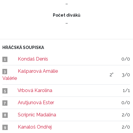
–
Počet diváků
–
HRÁČSKÁ SOUPISKA
Kondaš Denis
0/0
1
Kašparová Amálie
3
2"
3/0
Valérie
Vrbová Karolína
1/1
5
Arutjunová Ester
0/0
7
Scripnic Madalina
2/0
8
Kanaloš Ondřej
2/0
9