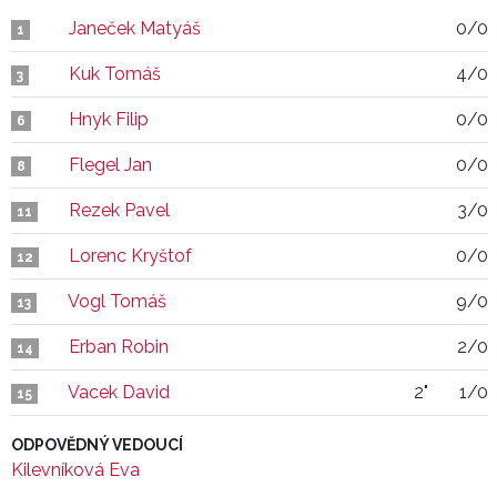
Janeček Matyáš
0/0
1
Kuk Tomáš
4/0
3
Hnyk Filip
0/0
6
Flegel Jan
0/0
8
Rezek Pavel
3/0
11
Lorenc Kryštof
0/0
12
Vogl Tomáš
9/0
13
Erban Robin
2/0
14
Vacek David
2"
1/0
15
ODPOVĚDNÝ VEDOUCÍ
Kilevníková Eva