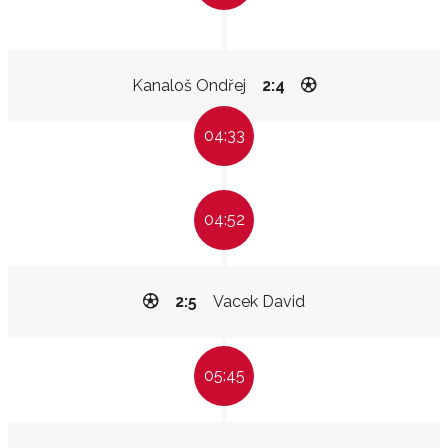
Kanaloš Ondřej
2:4
04:33
04:52
2:5
Vacek David
05:45