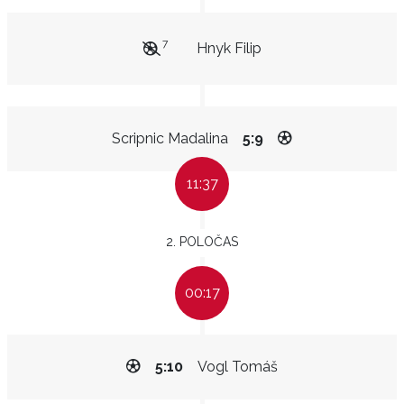
7
Hnyk Filip
Scripnic Madalina
5:9
11:37
2. POLOČAS
00:17
5:10
Vogl Tomáš