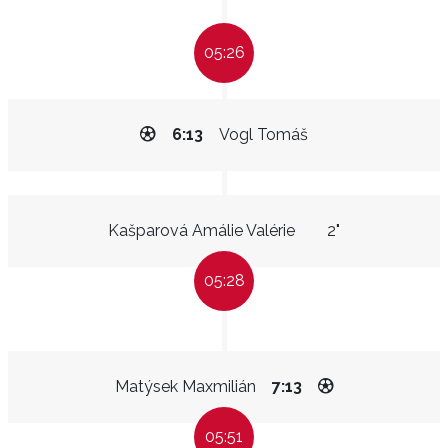
05:26
6:13
Vogl Tomáš
Kašparová Amálie Valérie
2"
05:28
Matýsek Maxmilián
7:13
05:51