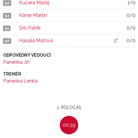
Kučera Matěj
1/0
90
Kliner Martin
0/0
92
Srb Patrik
0/0
93
Hasala Matouš
2"
0/0
98
ODPOVĚDNÝ VEDOUCÍ
Panenka Jiří
TRENÉR
Panenka Lenka
1. POLOČAS
00:39