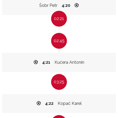
Šobr Petr
4:20
02:21
02:45
4:21
Kučera Antonín
03:25
4:22
Kopač Karel