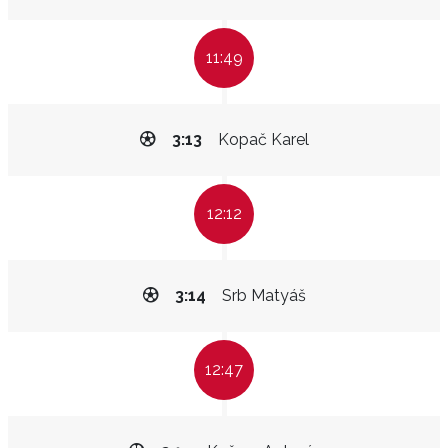
11:49
3:13
Kopač Karel
12:12
3:14
Srb Matyáš
12:47