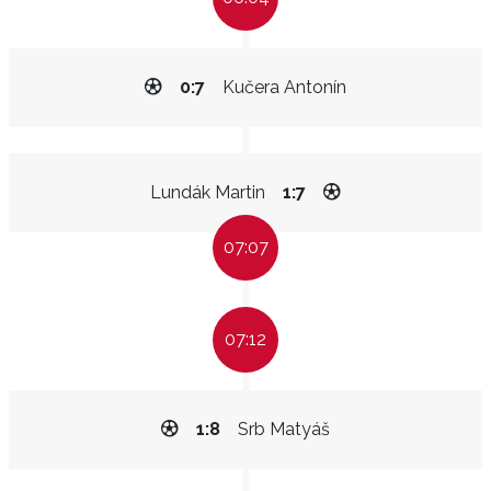
0:7
Kučera Antonín
Lundák Martin
1:7
07:07
07:12
1:8
Srb Matyáš