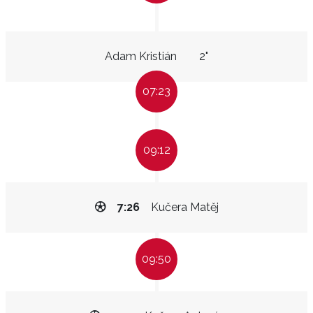
Adam Kristián
2"
07:23
09:12
7:26
Kučera Matěj
09:50