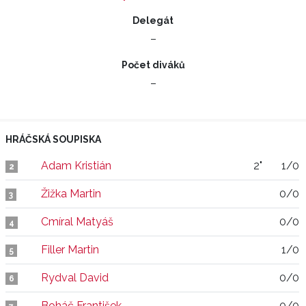
Delegát
–
Počet diváků
–
HRÁČSKÁ SOUPISKA
Adam Kristián
2"
1/0
2
Žižka Martin
0/0
3
Cmíral Matyáš
0/0
4
Filler Martin
1/0
5
Rydval David
0/0
6
Boháč František
0/0