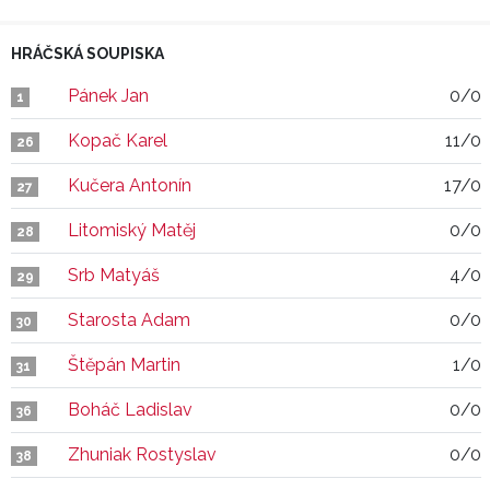
HRÁČSKÁ SOUPISKA
Pánek Jan
0/0
1
Kopač Karel
11/0
26
Kučera Antonín
17/0
27
Litomiský Matěj
0/0
28
Srb Matyáš
4/0
29
Starosta Adam
0/0
30
Štěpán Martin
1/0
31
Boháč Ladislav
0/0
36
Zhuniak Rostyslav
0/0
38