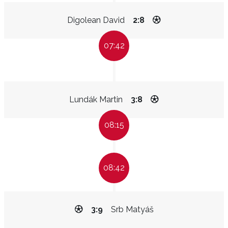
Digolean David
2:8
07:42
Lundák Martin
3:8
08:15
08:42
3:9
Srb Matyáš