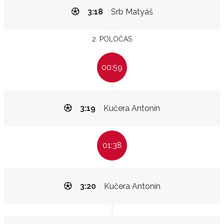
3:18
Srb Matyáš
2. POLOČAS
00:59
3:19
Kučera Antonín
01:38
3:20
Kučera Antonín