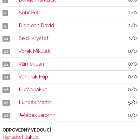
7
Šobr Petr
1/0
8
Digolean David
1/0
9
Seidl Kryštof
1/0
11
Vorek Mikuláš
0/0
12
Vilímek Jan
0/0
14
Vondrák Filip
0/0
15
Huráb Jakub
0/0
16
Lundák Martin
5/0
17
Jeřábek Jaromír
0/0
18
ODPOVĚDNÝ VEDOUCÍ
Ransdorf Jakub