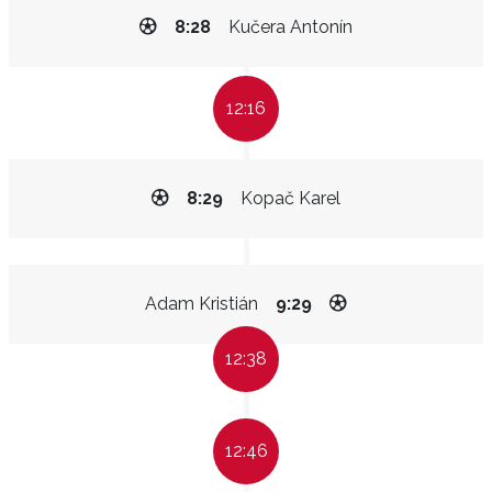
8:28
Kučera Antonín
12:16
8:29
Kopač Karel
Adam Kristián
9:29
12:38
12:46