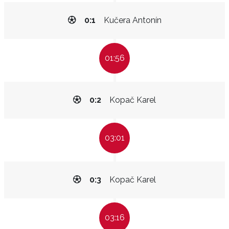
0:1
Kučera Antonín
01:56
0:2
Kopač Karel
03:01
0:3
Kopač Karel
03:16