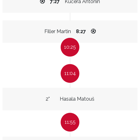
7:27
Kučera Antonín
Filler Martin
8:27
10:25
11:04
2"
Hasala Matouš
11:55