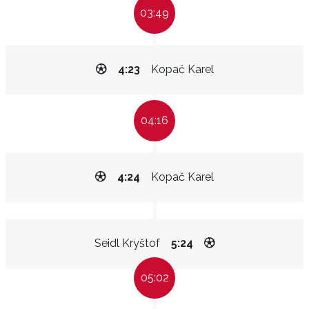
03:49
4:23
Kopač Karel
04:16
4:24
Kopač Karel
Seidl Kryštof
5:24
05:02