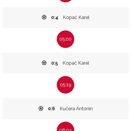
0:4
Kopač Karel
05:00
0:5
Kopač Karel
05:19
0:6
Kučera Antonín
06:04