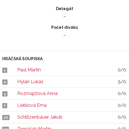
Delegát
–
Počet diváků
–
HRÁČSKÁ SOUPISKA
Paul Martin
0/0
1
Hylán Lukáš
5/0
2
Rozmajzlová Anna
0/0
4
Lieblová Ema
0/0
7
Schlitzenbauer Jakub
0/0
10
Tomášek Martin
0/0