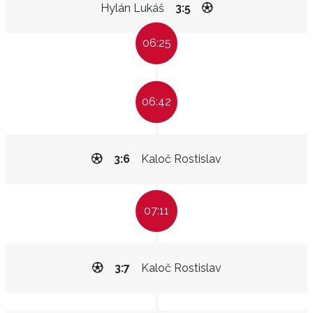
Hylán Lukáš
3:5
06:25
06:42
3:6
Kaloč Rostislav
07:11
3:7
Kaloč Rostislav