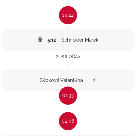
14:22
5:12
Schneider Marek
2. POLOČAS
Sýbková Valentýna
2"
01:33
02:46