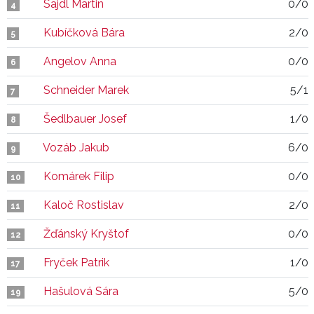
Sajdl Martin
0/0
4
Kubíčková Bára
2/0
5
Angelov Anna
0/0
6
Schneider Marek
5/1
7
Šedlbauer Josef
1/0
8
Vozáb Jakub
6/0
9
Komárek Filip
0/0
10
Kaloč Rostislav
2/0
11
Žďánský Kryštof
0/0
12
Fryček Patrik
1/0
17
Hašulová Sára
5/0
19