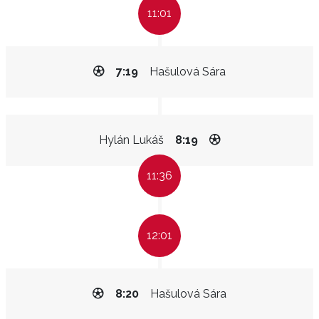
11:01
7:19
Hašulová Sára
Hylán Lukáš
8:19
11:36
12:01
8:20
Hašulová Sára