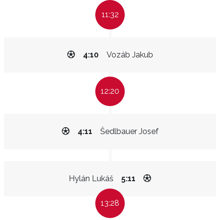
11:32
4:10
Vozáb Jakub
12:20
4:11
Šedlbauer Josef
Hylán Lukáš
5:11
13:28