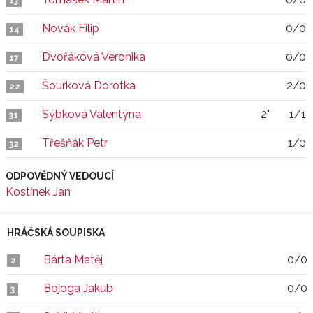
13
Novák Filip
0/0
14
Dvořáková Veronika
0/0
17
Šourková Dorotka
2/0
22
Sýbková Valentýna
2"
1/1
31
Třešňák Petr
1/0
32
ODPOVĚDNÝ VEDOUCÍ
Kostínek Jan
HRÁČSKÁ SOUPISKA
Bárta Matěj
0/0
2
Bojoga Jakub
0/0
3