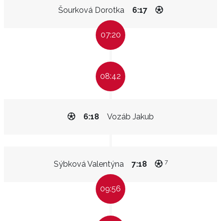
Šourková Dorotka
6:17
07:20
08:42
6:18
Vozáb Jakub
7
Sýbková Valentýna
7:18
09:56