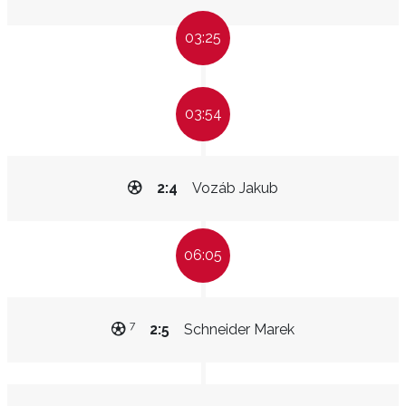
03:25
03:54
2:4
Vozáb Jakub
06:05
7
2:5
Schneider Marek