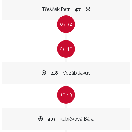
Třešňák Petr
4:7
07:32
09:40
4:8
Vozáb Jakub
10:43
4:9
Kubíčková Bára