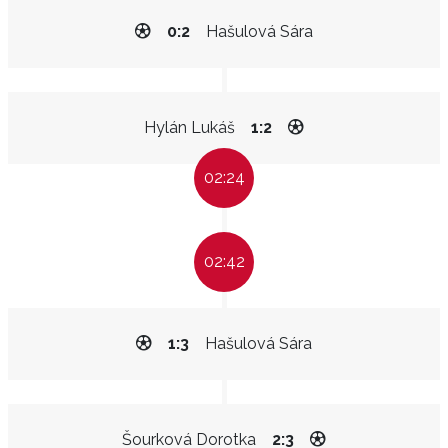
0:2
Hašulová Sára
Hylán Lukáš
1:2
02:24
02:42
1:3
Hašulová Sára
Šourková Dorotka
2:3