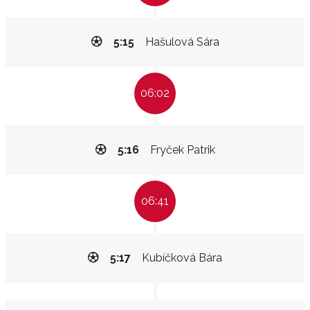
5:15
Hašulová Sára
06:02
5:16
Fryček Patrik
06:41
5:17
Kubíčková Bára