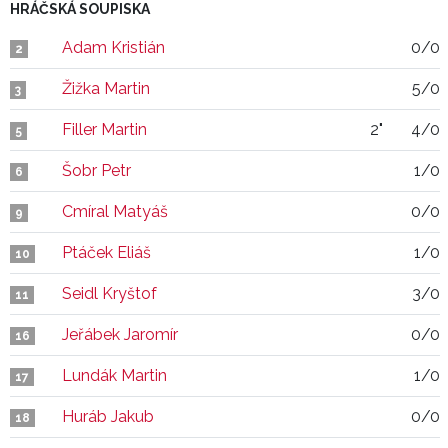
HRÁČSKÁ SOUPISKA
Adam Kristián
0/0
2
Žižka Martin
5/0
3
Filler Martin
2"
4/0
5
Šobr Petr
1/0
6
Cmíral Matyáš
0/0
9
Ptáček Eliáš
1/0
10
Seidl Kryštof
3/0
11
Jeřábek Jaromír
0/0
16
Lundák Martin
1/0
17
Huráb Jakub
0/0
18