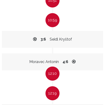
10:51
10:59
3:6
Seidl Kryštof
Moravec Antonín
4:6
12:10
12:19