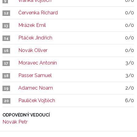
Vranka Vojtěch
0/0
9
Červenka Richard
0/0
12
Mrázek Emil
0/0
13
Ptáček Jindřich
0/0
14
Novák Oliver
0/0
16
Moravec Antonín
3/0
17
Passer Samuel
3/0
18
Adamec Noam
2/0
19
Paulíček Vojtěch
6/0
20
ODPOVĚDNÝ VEDOUCÍ
Novák Petr