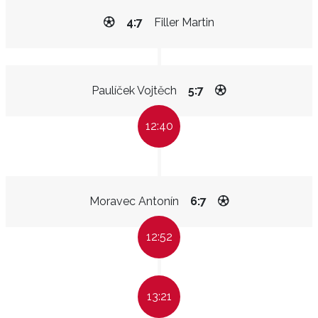
4:7
Filler Martin
Paulíček Vojtěch
5:7
12:40
Moravec Antonín
6:7
12:52
13:21