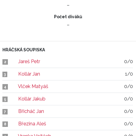
–
Počet diváků
–
HRÁČSKÁ SOUPISKA
Jareš Petr
0/0
2
Kollár Jan
1/0
3
Vlček Matyáš
0/0
4
Kollár Jakub
0/0
5
Břicháč Jan
0/0
7
Březina Aleš
0/0
8