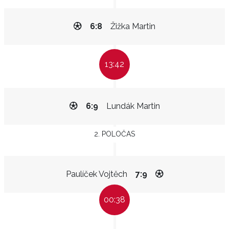
6:8
Žižka Martin
13:42
6:9
Lundák Martin
2. POLOČAS
Paulíček Vojtěch
7:9
00:38