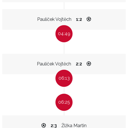
Paulíček Vojtěch
1:2
04:49
Paulíček Vojtěch
2:2
06:13
06:25
2:3
Žižka Martin