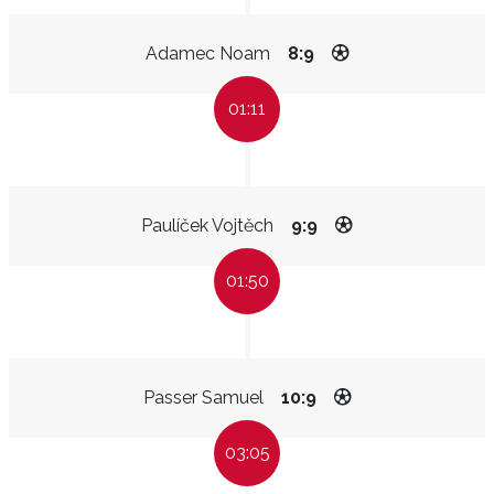
Adamec Noam
8:9
01:11
Paulíček Vojtěch
9:9
01:50
Passer Samuel
10:9
03:05