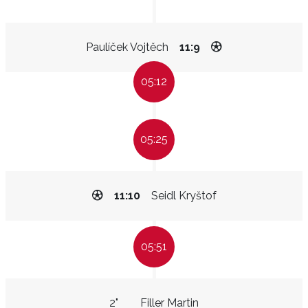
Paulíček Vojtěch
11:9
05:12
05:25
11:10
Seidl Kryštof
05:51
2"
Filler Martin