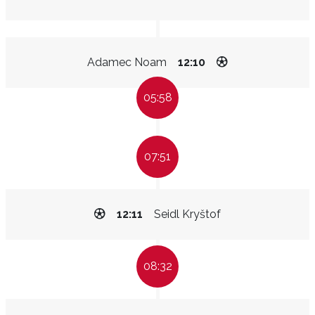
Adamec Noam
12:10
05:58
07:51
12:11
Seidl Kryštof
08:32