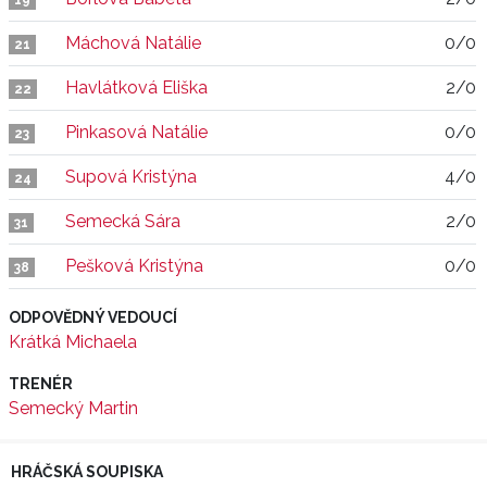
19
Máchová Natálie
0/0
21
Havlátková Eliška
2/0
22
Pinkasová Natálie
0/0
23
Supová Kristýna
4/0
24
Semecká Sára
2/0
31
Pešková Kristýna
0/0
38
ODPOVĚDNÝ VEDOUCÍ
Krátká Michaela
TRENÉR
Semecký Martin
HRÁČSKÁ SOUPISKA