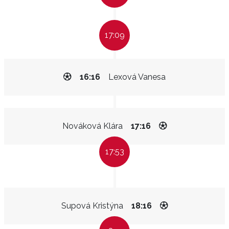
17:09
16:16
Lexová Vanesa
Nováková Klára
17:16
17:53
Supová Kristýna
18:16