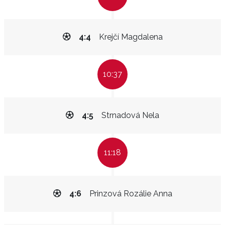
4:4
Krejčí Magdalena
10:37
4:5
Strnadová Nela
11:18
4:6
Prinzová Rozálie Anna