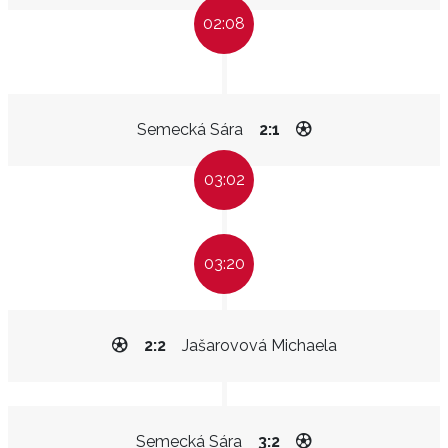
02:08
Semecká Sára
2:1
03:02
03:20
2:2
Jašarovová Michaela
Semecká Sára
3:2