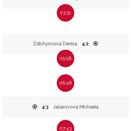
03:31
Zdichyncová Denisa
4:2
05:58
06:48
4:3
Jašarovová Michaela
07:43