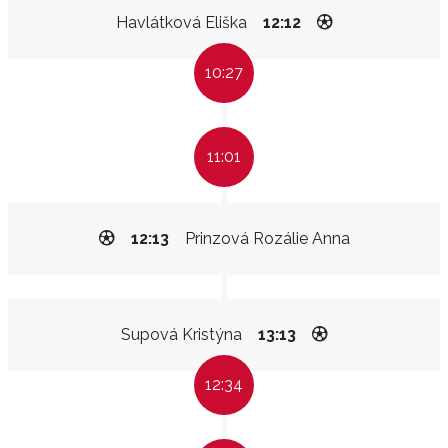
Havlátková Eliška
12:12
10:27
11:01
12:13
Prinzová Rozálie Anna
Supová Kristýna
13:13
12:34