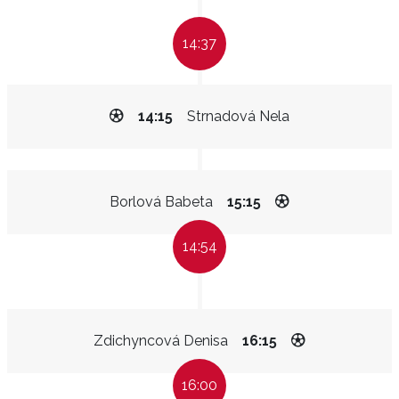
14:37
14:15
Strnadová Nela
Borlová Babeta
15:15
14:54
Zdichyncová Denisa
16:15
16:00