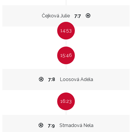
Čejková Julie
7:7
14:53
15:46
7:8
Loosová Adéla
16:23
7:9
Strnadová Nela