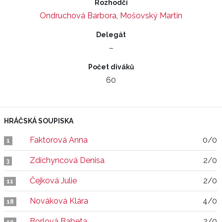
Rozhodčí
Ondruchová Barbora
,
Mošovský Martin
Delegát
–
Počet diváků
60
HRÁČSKÁ SOUPISKA
Faktorová Anna
0/0
1
Zdichyncová Denisa
2/0
3
Čejková Julie
2/0
11
Nováková Klára
4/0
18
Borlová Babeta
2/0