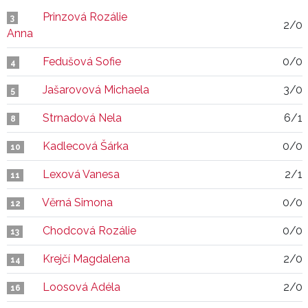
Prinzová Rozálie
3
2/0
Anna
Fedušová Sofie
0/0
4
Jašarovová Michaela
3/0
5
Strnadová Nela
6/1
8
Kadlecová Šárka
0/0
10
Lexová Vanesa
2/1
11
Věrná Simona
0/0
12
Chodcová Rozálie
0/0
13
Krejčí Magdalena
2/0
14
Loosová Adéla
2/0
16