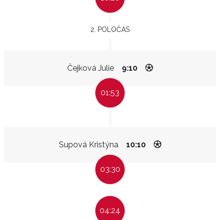
2. POLOČAS
Čejková Julie
9:10
01:53
Supová Kristýna
10:10
03:30
04:24