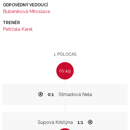
ODPOVĚDNÝ VEDOUCÍ
Bubeníková Miroslava
TRENÉR
Petržala Karel
1. POLOČAS
01:49
0:1
Strnadová Nela
Supová Kristýna
1:1