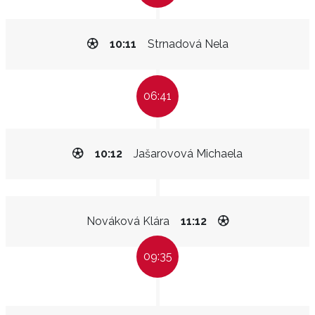
10:11
Strnadová Nela
06:41
10:12
Jašarovová Michaela
Nováková Klára
11:12
09:35