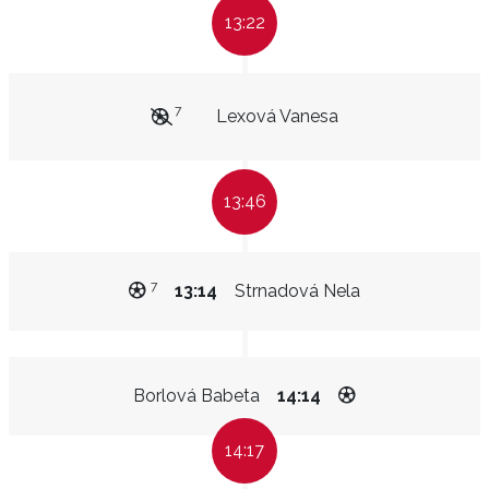
13:22
7
Lexová Vanesa
13:46
7
13:14
Strnadová Nela
Borlová Babeta
14:14
14:17