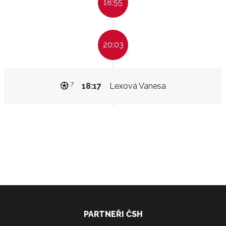
18:55
20:03
7
18:17
Lexová Vanesa
PARTNEŘI ČSH