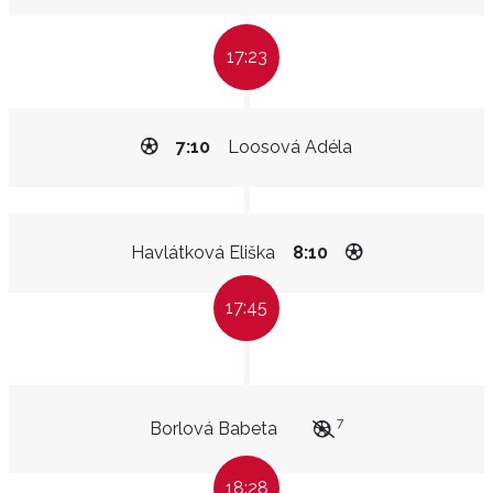
17:23
7:10
Loosová Adéla
Havlátková Eliška
8:10
17:45
7
Borlová Babeta
18:28