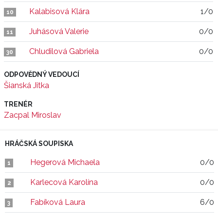
Kalabisová Klára
1/0
10
Juhásová Valerie
0/0
11
Chludilová Gabriela
0/0
30
ODPOVĚDNÝ VEDOUCÍ
Šianská Jitka
TRENÉR
Zacpal Miroslav
HRÁČSKÁ SOUPISKA
Hegerová Michaela
0/0
1
Karlecová Karolína
0/0
2
Fabíková Laura
6/0
3