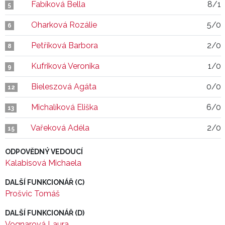
Fabíková Bella
8/1
5
Oharková Rozálie
5/0
6
Petříková Barbora
2/0
8
Kufriková Veronika
1/0
9
Bieleszová Agáta
0/0
12
Michalíková Eliška
6/0
13
Vařeková Adéla
2/0
15
ODPOVĚDNÝ VEDOUCÍ
Kalabisová Michaela
DALŠÍ FUNKCIONÁŘ (C)
Prošvic Tomáš
DALŠÍ FUNKCIONÁŘ (D)
Vognarová Laura