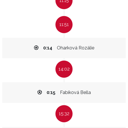
11:15
11:51
0:14
Oharková Rozálie
14:02
0:15
Fabíková Bella
15:32