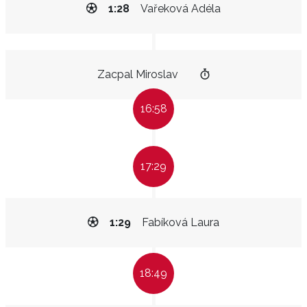
1:28
Vařeková Adéla
Zacpal Miroslav
16:58
17:29
1:29
Fabíková Laura
18:49