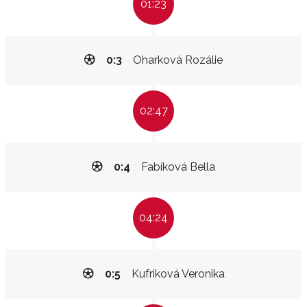
01:23
0:3
Oharková Rozálie
02:47
0:4
Fabíková Bella
04:24
0:5
Kufriková Veronika