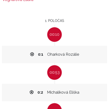
1. POLOČAS
00:10
0:1
Oharková Rozálie
00:53
0:2
Michalíková Eliška