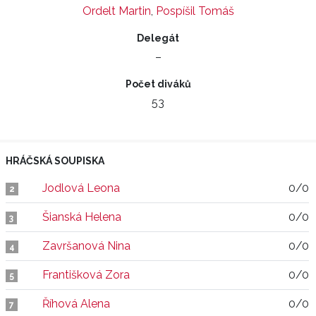
Ordelt Martin
,
Pospíšil Tomáš
Delegát
–
Počet diváků
53
HRÁČSKÁ SOUPISKA
Jodlová Leona
0/0
2
Šianská Helena
0/0
3
Završanová Nina
0/0
4
Františková Zora
0/0
5
Říhová Alena
0/0
7