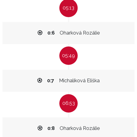
05:13
0:6
Oharková Rozálie
05:49
0:7
Michalíková Eliška
06:53
0:8
Oharková Rozálie