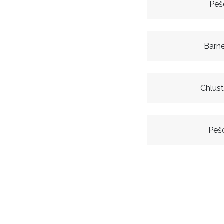
Peš
Barn
Chlust
Peš