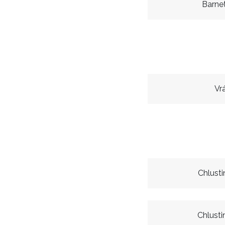
Barne
Vr
Chlusti
Chlusti