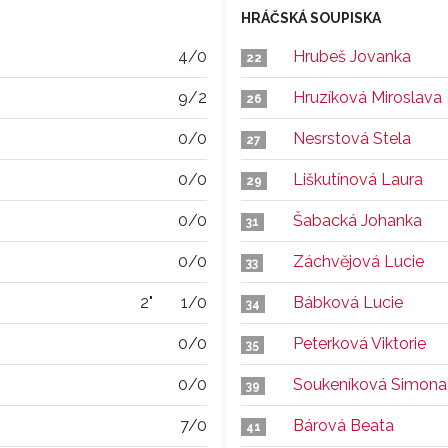
HRÁČSKÁ SOUPISKA
4/0
Hrubeš Jovanka
22
9/2
Hruzíková Miroslava
26
0/0
Nesrstová Stela
27
0/0
Liškutínová Laura
29
0/0
Šabacká Johanka
31
0/0
Záchvějová Lucie
33
2"
1/0
Bábková Lucie
34
0/0
Peterková Viktorie
35
0/0
Soukeníková Simona
39
7/0
Bárová Beata
41