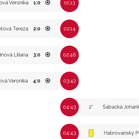
ová Veronika
1:0
01:13
etová Tereza
2:0
02:14
inová Liliana
3:0
02:46
ová Veronika
4:0
03:42
04:43
2"
Šabacká Johan
04:43
Habrovanský P