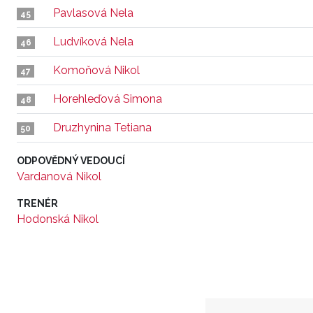
Pavlasová Nela
45
Ludvíková Nela
46
Komoňová Nikol
47
Horehleďová Simona
48
Druzhynina Tetiana
50
ODPOVĚDNÝ VEDOUCÍ
Vardanová Nikol
TRENÉR
Hodonská Nikol