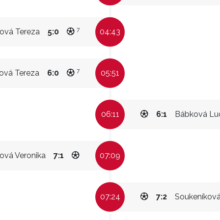
7
ová Tereza
5:0
04:43
7
ová Tereza
6:0
05:51
06:11
6:1
Bábková Lu
ová Veronika
7:1
07:09
07:24
7:2
Soukeníkov