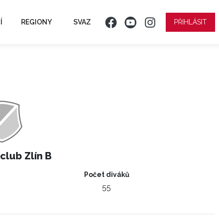
Í
REGIONY
SVAZ
PŘIHLÁSIT
club Zlín B
Počet diváků
55