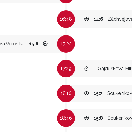
16:48
14:6
Záchvějová
vá Veronika
15:6
17:22
17:29
Gajdůšková Mir
18:16
15:7
Soukeníko
18:46
15:8
Soukeníko