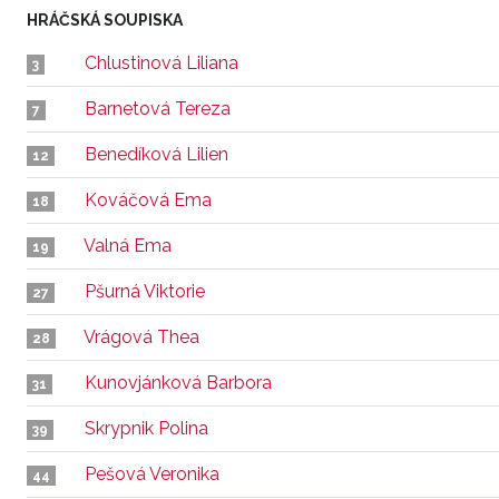
HRÁČSKÁ SOUPISKA
Chlustinová Liliana
3
Barnetová Tereza
7
Benedíková Lilien
12
Kováčová Ema
18
Valná Ema
19
Pšurná Viktorie
27
Vrágová Thea
28
Kunovjánková Barbora
31
Skrypnik Polina
39
Pešová Veronika
44