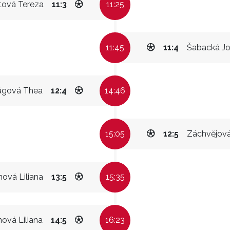
tová Tereza
11:3
11:25
11:45
11:4
Šabacká J
ágová Thea
12:4
14:46
15:05
12:5
Záchvějová
nová Liliana
13:5
15:35
nová Liliana
14:5
16:23