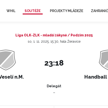
WHIL
SOUTĚŽE
PROJEKTY MLÁDEŽE
ZAHRANIČ
Liga OLK-ZLK - mladší žákyně / Podzim 2025
so, 1. 11. 2025, 15:30, hala Žeravice
23:18
eselí n.M.
Handball 
Delegát
–