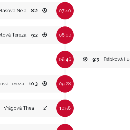
vlasová Nela
8:2
07:40
etová Tereza
9:2
08:00
08:46
9:3
Bábková Lu
tová Tereza
10:3
09:28
Vrágová Thea
2"
10:58