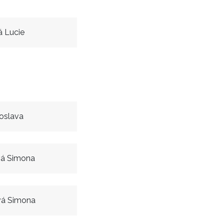
 Lucie
oslava
vá Simona
vá Simona