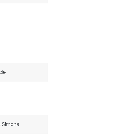
cie
á Simona