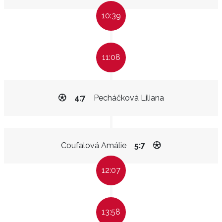
10:39
11:08
4:7
Pecháčková Liliana
Coufalová Amálie
5:7
12:07
13:58