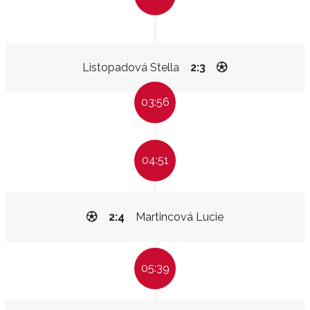
Listopadová Stella
2:3
03:56
04:51
2:4
Martincová Lucie
05:39