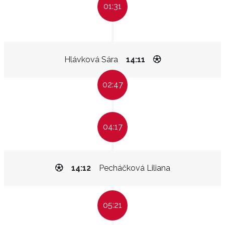
01:31
Hlávková Sára
14:11
02:47
04:17
14:12
Pecháčková Liliana
05:21