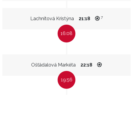
7
Lachnitová Kristýna
21:18
16:08
Ošťádalová Markéta
22:18
19:56