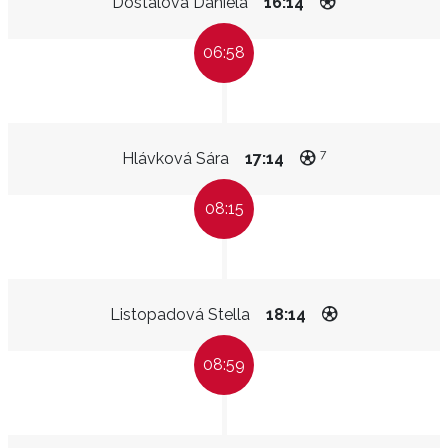
Dostálová Daniela
16:14
06:58
7
Hlávková Sára
17:14
08:15
Listopadová Stella
18:14
08:59