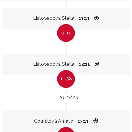
Listopadová Stella
11:11
19:19
Listopadová Stella
12:11
19:58
2. POLOČAS
Coufalová Amálie
13:11