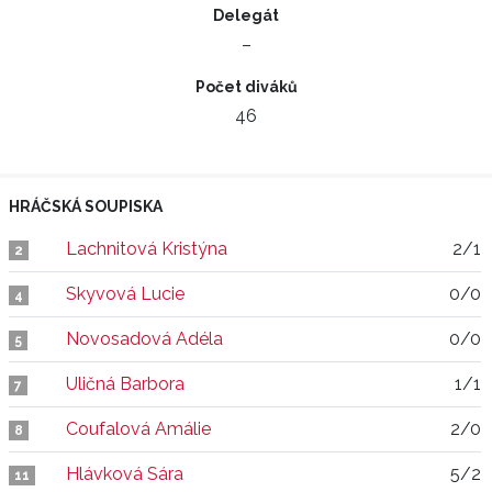
Delegát
–
Počet diváků
46
HRÁČSKÁ SOUPISKA
Lachnitová Kristýna
2/1
2
Skyvová Lucie
0/0
4
Novosadová Adéla
0/0
5
Uličná Barbora
1/1
7
Coufalová Amálie
2/0
8
Hlávková Sára
5/2
11