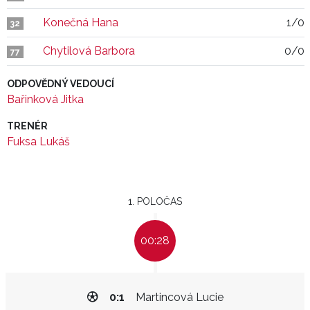
Konečná Hana
1/0
32
Chytilová Barbora
0/0
77
ODPOVĚDNÝ VEDOUCÍ
Bařinková Jitka
TRENÉR
Fuksa Lukáš
1. POLOČAS
00:28
0:1
Martincová Lucie