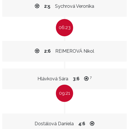
2:5
Sychrová Veronika
06:23
2:6
REIMEROVÁ Nikol
7
Hlávková Sára
3:6
09:21
Dostálová Daniela
4:6