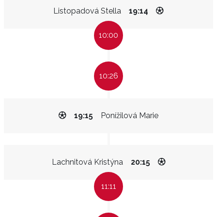
Listopadová Stella
19:14
10:00
10:26
19:15
Ponížilová Marie
Lachnitová Kristýna
20:15
11:11