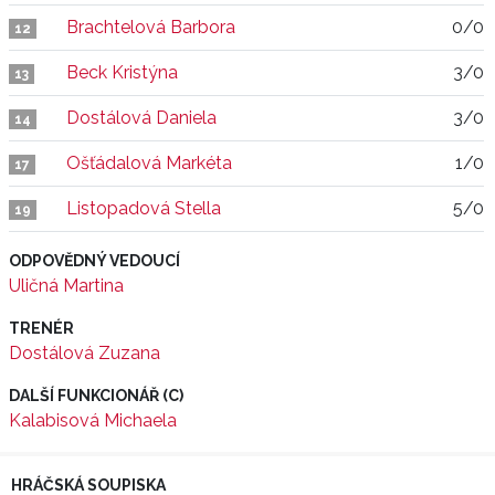
Brachtelová Barbora
0/0
12
Beck Kristýna
3/0
13
Dostálová Daniela
3/0
14
Ošťádalová Markéta
1/0
17
Listopadová Stella
5/0
19
ODPOVĚDNÝ VEDOUCÍ
Uličná Martina
TRENÉR
Dostálová Zuzana
DALŠÍ FUNKCIONÁŘ (C)
Kalabisová Michaela
HRÁČSKÁ SOUPISKA