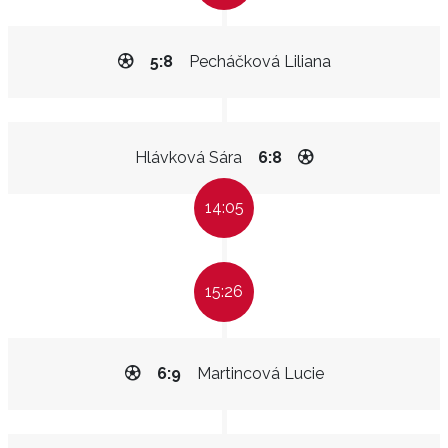
5:8
Pecháčková Liliana
Hlávková Sára
6:8
14:05
15:26
6:9
Martincová Lucie