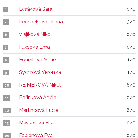
Lysáková Sára
0/0
3
Pecháčková Liliana
3/0
4
Vrajíková Nikol
0/0
6
Fuksová Ema
0/0
7
Ponížilová Marie
1/0
8
Sychrová Veronika
1/0
9
REIMEROVÁ Nikol
6/0
10
Bařinková Adéla
0/0
11
Martincová Lucie
6/0
12
Mašlaňová Ella
0/0
13
Fabiánová Eva
0/0
21