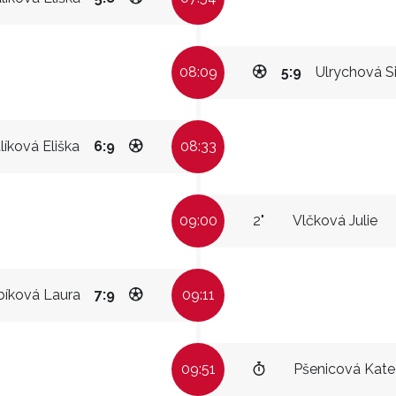
08:09
5:9
Ulrychová Si
líková Eliška
6:9
08:33
09:00
2"
Vlčková Julie
bíková Laura
7:9
09:11
09:51
Pšenicová Kate