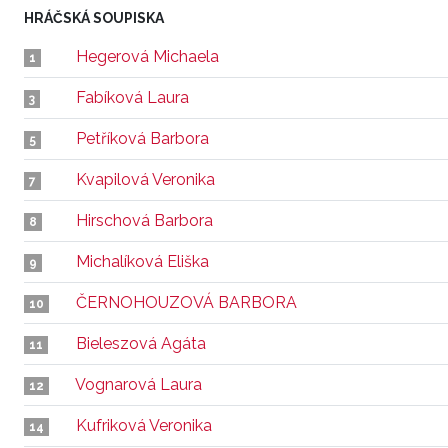
HRÁČSKÁ SOUPISKA
Hegerová Michaela
1
Fabíková Laura
3
Petříková Barbora
5
Kvapilová Veronika
7
Hirschová Barbora
8
Michalíková Eliška
9
ČERNOHOUZOVÁ BARBORA
10
Bieleszová Agáta
11
Vognarová Laura
12
Kufriková Veronika
14