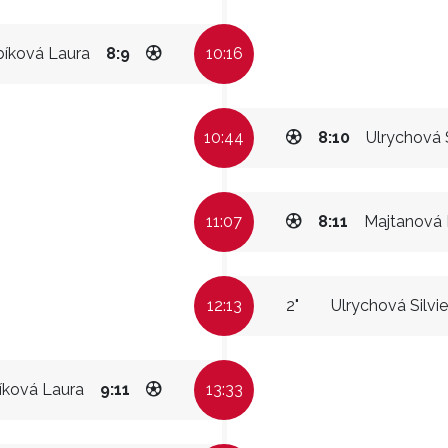
bíková Laura
8:9
10:16
10:44
8:10
Ulrychová S
11:07
8:11
Majtanová 
12:13
2"
Ulrychová Silvie
íková Laura
9:11
13:33