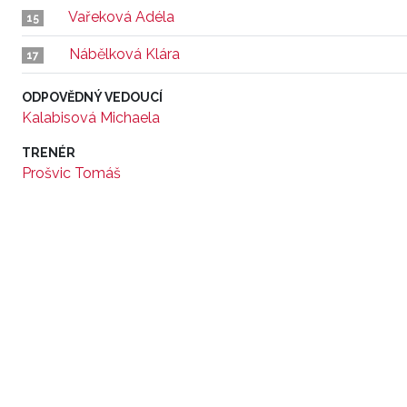
Vařeková Adéla
15
Nábělková Klára
17
ODPOVĚDNÝ VEDOUCÍ
Kalabisová Michaela
TRENÉR
Prošvic Tomáš