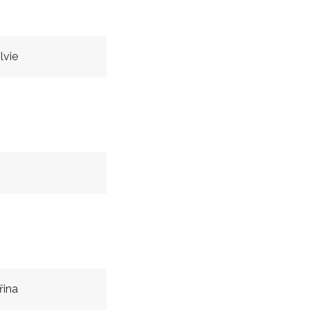
lvie
řina