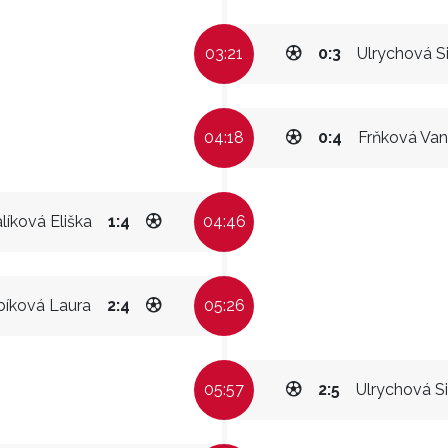
03:21
0:3
Ulrychová Si
04:18
0:4
Frňková Va
líková Eliška
1:4
04:46
bíková Laura
2:4
05:26
05:57
2:5
Ulrychová Si