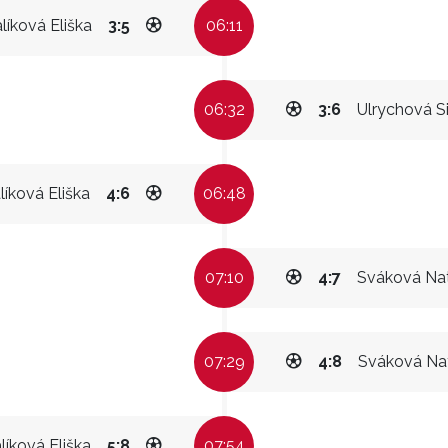
líková Eliška
3:5
06:11
06:32
3:6
Ulrychová Si
líková Eliška
4:6
06:48
07:10
4:7
Sváková Nat
07:29
4:8
Sváková Nat
líková Eliška
5:8
07:54