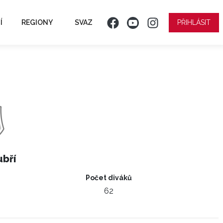
Í
REGIONY
SVAZ
PŘIHLÁSIT
bří
Počet diváků
62