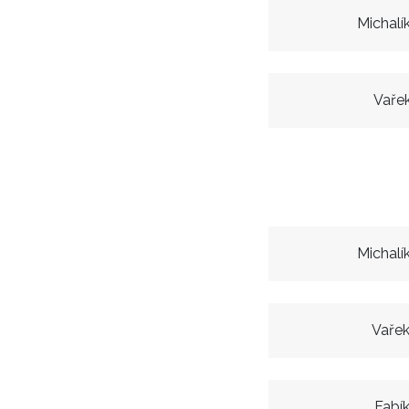
Michalí
Vaře
Michalí
Vaře
Fabí