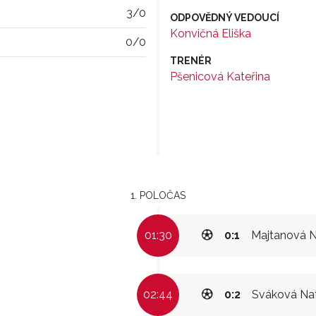
3/0
ODPOVĚDNÝ VEDOUCÍ
Konvičná Eliška
0/0
TRENÉR
Pšenicová Kateřina
1. POLOČAS
01:30
0:1
Majtanová N
02:44
0:2
Sváková Nat