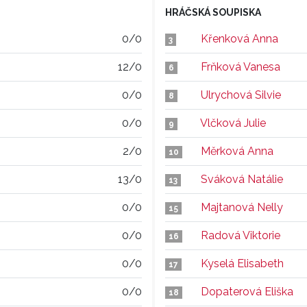
HRÁČSKÁ SOUPISKA
0/0
Křenková Anna
3
12/0
Frňková Vanesa
6
0/0
Ulrychová Silvie
8
0/0
Vlčková Julie
9
2/0
Měrková Anna
10
13/0
Sváková Natálie
13
0/0
Majtanová Nelly
15
0/0
Radová Viktorie
16
0/0
Kyselá Elisabeth
17
0/0
Dopaterová Eliška
18