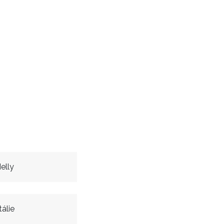
elly
álie