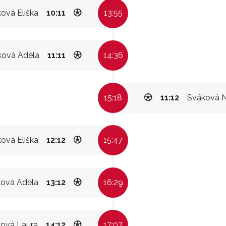
ková Eliška
10:11
13:55
ková Adéla
11:11
14:36
15:18
11:12
Sváková N
ková Eliška
12:12
15:47
ková Adéla
13:12
16:29
ková Laura
14:12
17:07