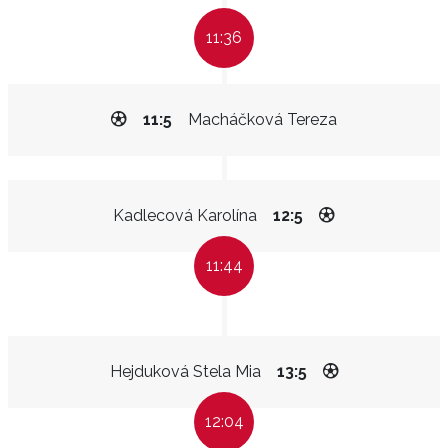
11:36
11:5
Macháčková Tereza
Kadlecová Karolína
12:5
11:44
Hejduková Stela Mia
13:5
12:04