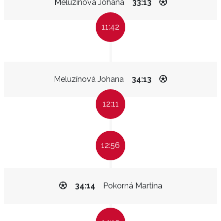
Meluzínová Johana
33:13
11:42
Meluzínová Johana
34:13
12:11
12:56
34:14
Pokorná Martina