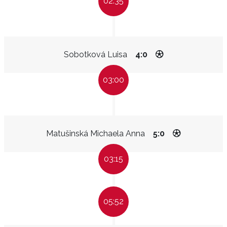
02:35
Sobotková Luisa
4:0
03:00
Matušinská Michaela Anna
5:0
03:15
05:52