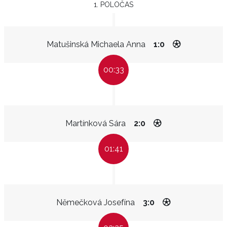
1. POLOČAS
Matušinská Michaela Anna
1:0
00:33
Martínková Sára
2:0
01:41
Němečková Josefína
3:0