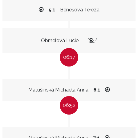
5:1
Benešová Tereza
7
Obrhelová Lucie
06:17
Matušinská Michaela Anna
6:1
06:52
Matušinská Michaela Anna
7:1