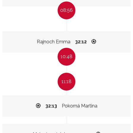
08:56
Rajnoch Emma
32:12
10:48
11:18
32:13
Pokorná Martina