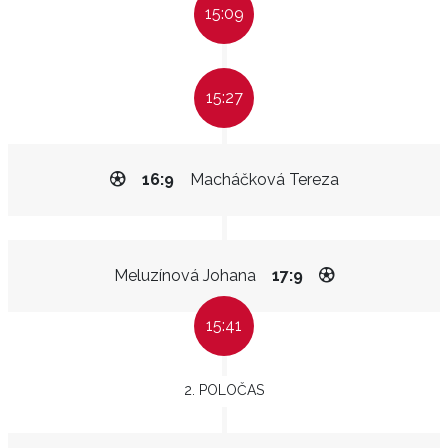
15:09
15:27
16:9
Macháčková Tereza
Meluzínová Johana
17:9
15:41
2. POLOČAS