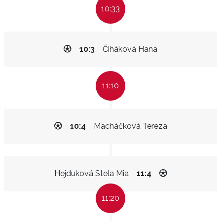
10:33
10:3
Čiháková Hana
11:10
10:4
Macháčková Tereza
Hejduková Stela Mia
11:4
11:20