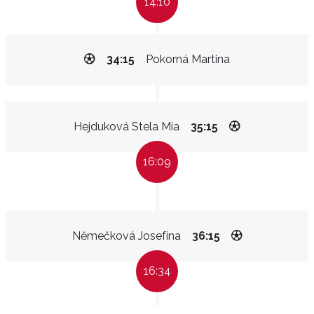
14:10
34:15
Pokorná Martina
Hejduková Stela Mia
35:15
16:09
Němečková Josefína
36:15
16:34