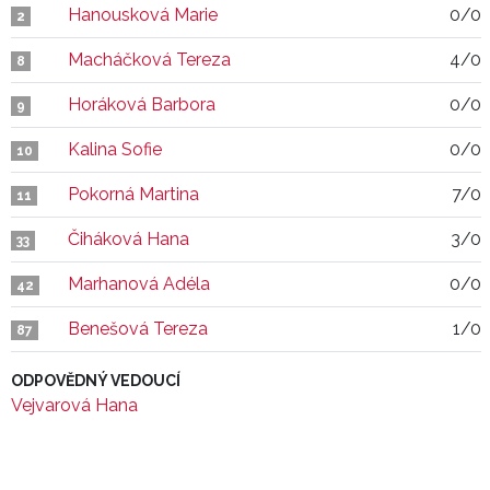
Hanousková Marie
0/0
2
Macháčková Tereza
4/0
8
Horáková Barbora
0/0
9
Kalina Sofie
0/0
10
Pokorná Martina
7/0
11
Čiháková Hana
3/0
33
Marhanová Adéla
0/0
42
Benešová Tereza
1/0
87
ODPOVĚDNÝ VEDOUCÍ
Vejvarová Hana