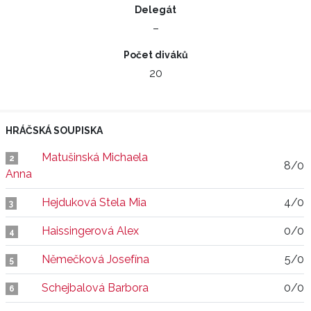
Delegát
–
Počet diváků
20
HRÁČSKÁ SOUPISKA
Matušinská Michaela
2
8/0
Anna
Hejduková Stela Mia
4/0
3
Haissingerová Alex
0/0
4
Němečková Josefína
5/0
5
Schejbalová Barbora
0/0
6