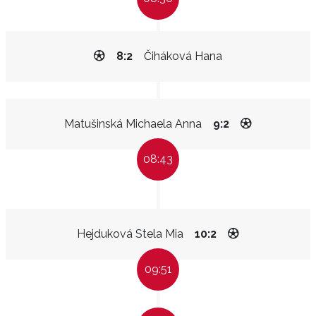
8:2
Čiháková Hana
Matušinská Michaela Anna
9:2
08:43
Hejduková Stela Mia
10:2
09:51