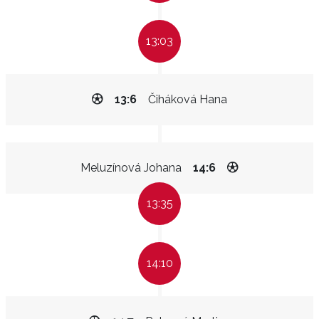
13:03
13:6
Čiháková Hana
Meluzínová Johana
14:6
13:35
14:10