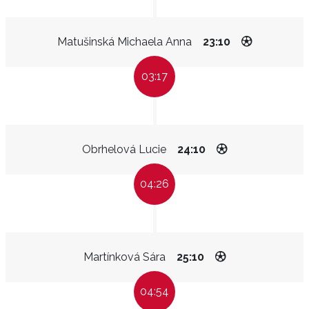
Matušinská Michaela Anna
23:10
03:17
Obrhelová Lucie
24:10
04:26
Martínková Sára
25:10
04:54