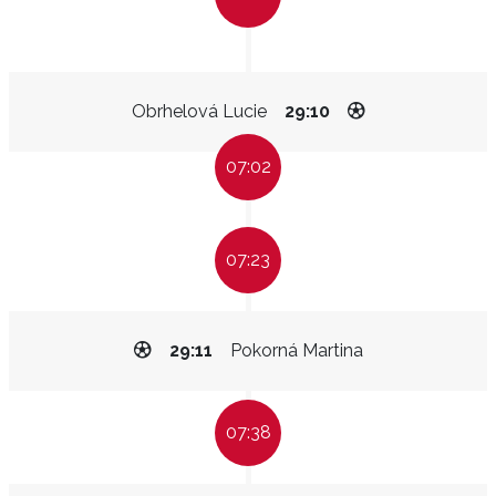
Obrhelová Lucie
29:10
07:02
07:23
29:11
Pokorná Martina
07:38