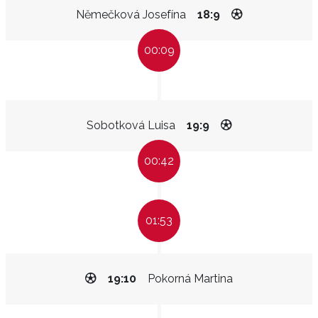
Němečková Josefína
18:9
00:09
Sobotková Luisa
19:9
00:42
01:53
19:10
Pokorná Martina