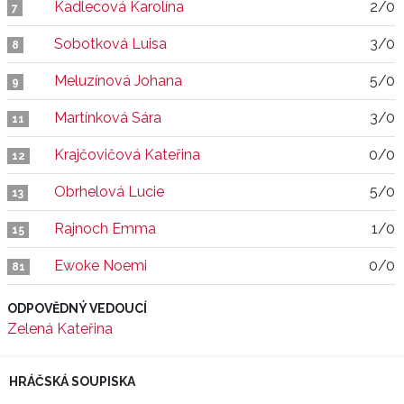
Kadlecová Karolína
2/0
7
Sobotková Luisa
3/0
8
Meluzínová Johana
5/0
9
Martínková Sára
3/0
11
Krajčovičová Kateřina
0/0
12
Obrhelová Lucie
5/0
13
Rajnoch Emma
1/0
15
Ewoke Noemi
0/0
81
ODPOVĚDNÝ VEDOUCÍ
Zelená Kateřina
HRÁČSKÁ SOUPISKA