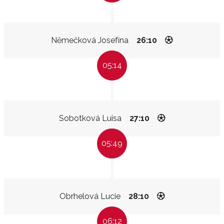
Němečková Josefína
26:10
05:14
Sobotková Luisa
27:10
05:49
Obrhelová Lucie
28:10
06:12