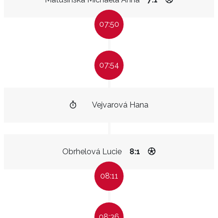
07:50
07:54
Vejvarová Hana
Obrhelová Lucie
8:1
08:11
08:36