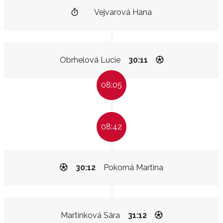
Vejvarová Hana
Obrhelová Lucie
30:11
08:05
08:42
30:12
Pokorná Martina
Martínková Sára
31:12