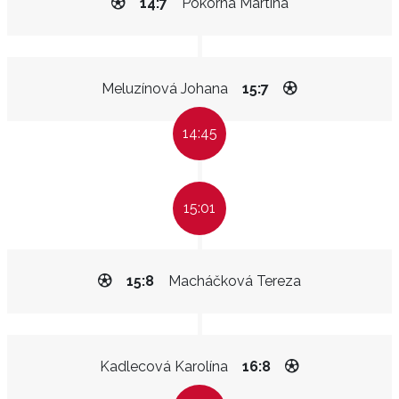
14:7
Pokorná Martina
Meluzínová Johana
15:7
14:45
15:01
15:8
Macháčková Tereza
Kadlecová Karolína
16:8