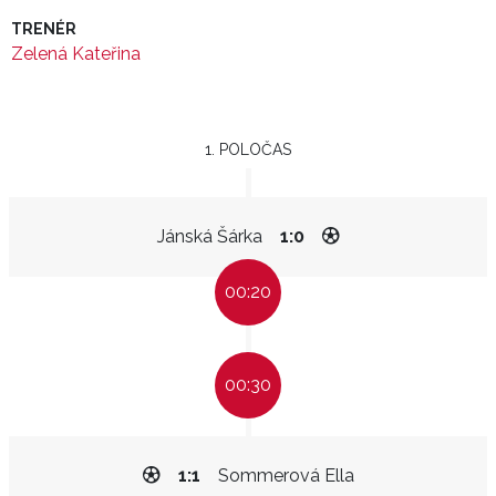
TRENÉR
Zelená Kateřina
1. POLOČAS
Jánská Šárka
1:0
00:20
00:30
1:1
Sommerová Ella