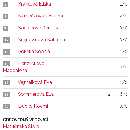
Králíková Eliška
1/0
4
Němečková Josefína
2/0
5
Kadlecová Karolína
0/0
7
Krajčovičová Kateřina
0/0
12
Bokeria Sophia
1/0
14
Hanzlíčková
15
0/0
Magdalena
Vejmelková Eva
1/0
16
Sommerová Ella
2"
6/1
18
Ewoke Noemi
0/0
81
ODPOVĚDNÝ VEDOUCÍ
Matušinská Silvia