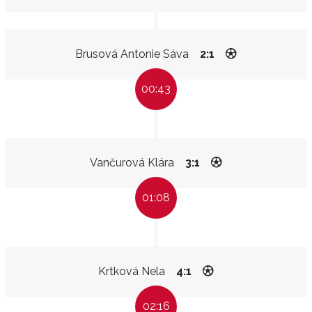
Brusová Antonie Sáva
2:1
00:43
Vančurová Klára
3:1
01:08
Krtková Nela
4:1
02:16