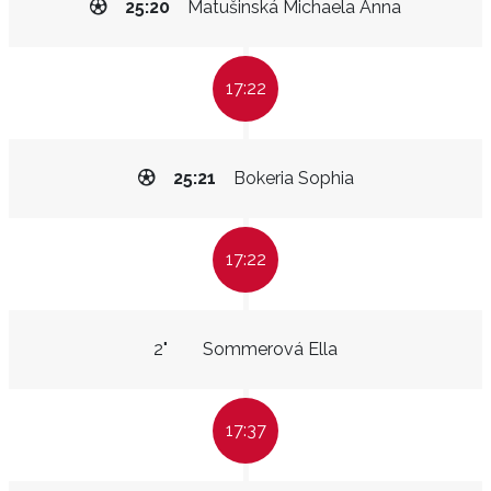
25:20
Matušinská Michaela Anna
17:22
25:21
Bokeria Sophia
17:22
2"
Sommerová Ella
17:37