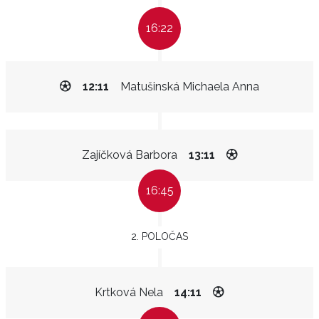
16:22
12:11
Matušinská Michaela Anna
Zajíčková Barbora
13:11
16:45
2. POLOČAS
Krtková Nela
14:11