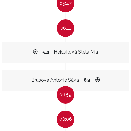
05:47
06:11
5:4
Hejduková Stela Mia
Brusová Antonie Sáva
6:4
06:59
08:06