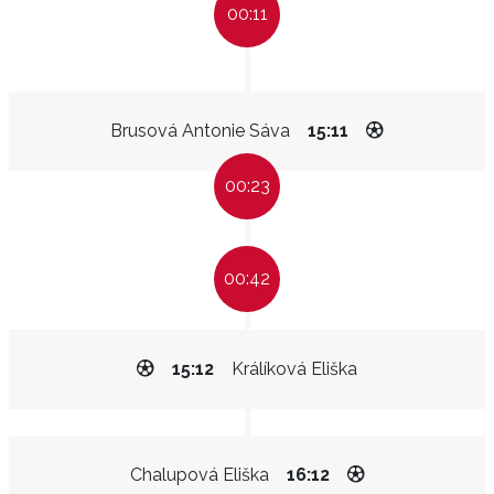
00:11
Brusová Antonie Sáva
15:11
00:23
00:42
15:12
Králíková Eliška
Chalupová Eliška
16:12