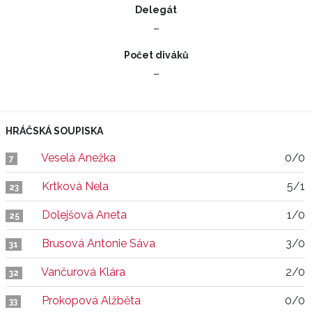
Delegát
–
Počet diváků
–
HRÁČSKÁ SOUPISKA
Veselá Anežka
0/0
7
Krtková Nela
5/1
23
Dolejšová Aneta
1/0
25
Brusová Antonie Sáva
3/0
31
Vančurová Klára
2/0
32
Prokopová Alžběta
0/0
33