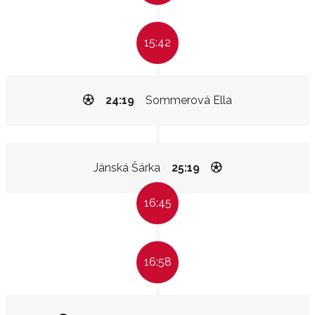
15:42
24:19
Sommerová Ella
Jánská Šárka
25:19
16:45
16:58