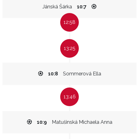
Jánská Šárka
10:7
12:58
13:25
10:8
Sommerová Ella
13:46
10:9
Matušinská Michaela Anna