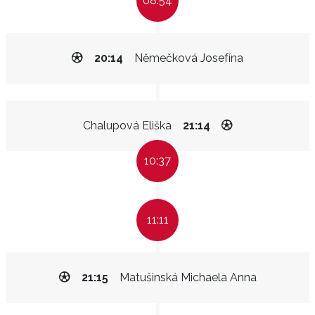
08:54
20:14
Němečková Josefína
Chalupová Eliška
21:14
10:37
11:11
21:15
Matušinská Michaela Anna