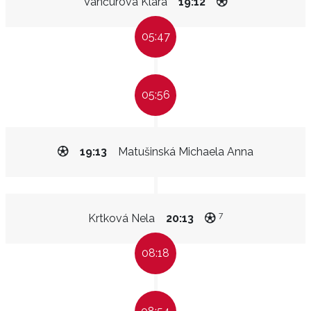
Vančurová Klára
19:12
05:47
05:56
19:13
Matušinská Michaela Anna
7
Krtková Nela
20:13
08:18