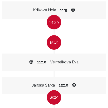
Krtková Nela
11:9
14:39
15:19
11:10
Vejmelková Eva
Jánská Šárka
12:10
15:29