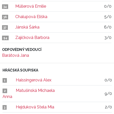
Müllerová Emílie
0/0
34
Chalupová Eliška
5/0
36
Jánská Šárka
6/0
37
Zajíčková Barbora
3/0
94
ODPOVĚDNÝ VEDOUCÍ
Barátová Jana
HRÁČSKÁ SOUPISKA
Haissingerová Alex
0/0
1
Matušinská Michaela
2
9/0
Anna
Hejduková Stela Mia
2/0
3