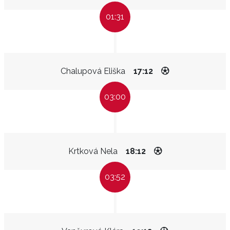
01:31
Chalupová Eliška
17:12
03:00
Krtková Nela
18:12
03:52