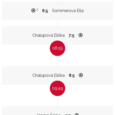
7
6:5
Sommerová Ella
Chalupová Eliška
7:5
08:55
Chalupová Eliška
8:5
09:49