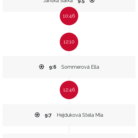
Jánská Šárka
9:5
10:46
12:10
9:6
Sommerová Ella
12:46
9:7
Hejduková Stela Mia