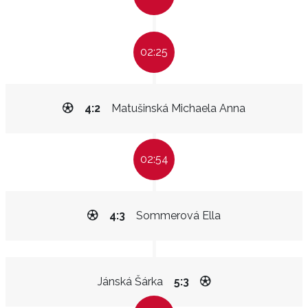
02:25
4:2
Matušinská Michaela Anna
02:54
4:3
Sommerová Ella
Jánská Šárka
5:3