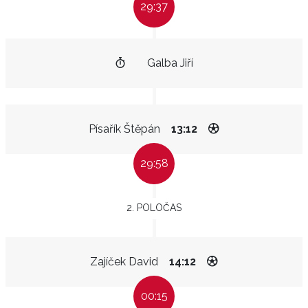
29:37
Galba Jiří
Písařík Štěpán
13:12
29:58
2. POLOČAS
Zajíček David
14:12
00:15