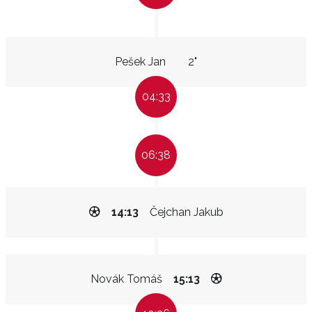
Pešek Jan
2"
04:33
06:38
14:13
Čejchan Jakub
Novák Tomáš
15:13