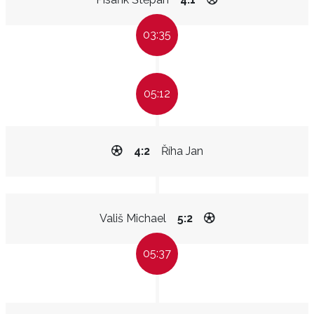
03:35
05:12
4:2
Říha Jan
Vališ Michael
5:2
05:37