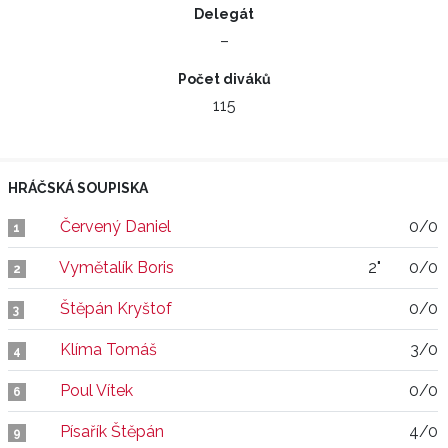
Delegát
–
Počet diváků
115
HRÁČSKÁ SOUPISKA
Červený Daniel
0/0
1
Vymětalík Boris
2"
0/0
2
Štěpán Kryštof
0/0
3
Klíma Tomáš
3/0
4
Poul Vítek
0/0
6
Písařík Štěpán
4/0
9