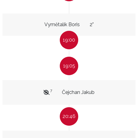
Vymětalík Boris
2"
19:00
19:05
7
Čejchan Jakub
20:46