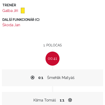
TRENÉR
Galba Jiří
DALŠÍ FUNKCIONÁŘ (C)
Škoda Jan
1. POLOČAS
00:41
0:1
Šmehlík Matyáš
Klíma Tomáš
1:1