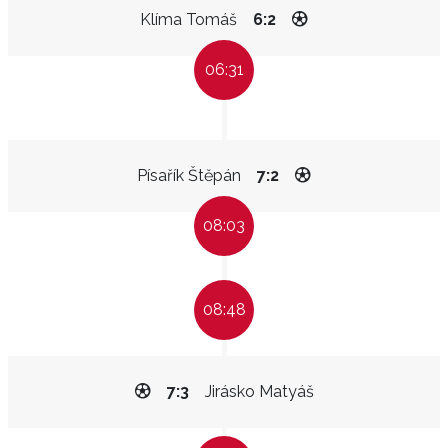
Klíma Tomáš
6:2
06:31
Písařík Štěpán
7:2
08:03
08:48
7:3
Jirásko Matyáš