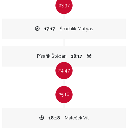
23:37
17:17
Šmehlík Matyáš
Písařík Štěpán
18:17
24:47
25:16
18:18
Maleček Vít