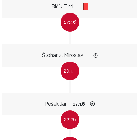
Bičík Timi
P
17:46
Štohanzl Miroslav
20:49
Pešek Jan
17:16
22:26