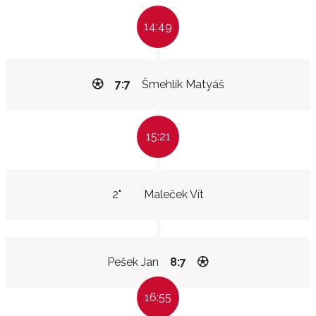
14:49
7:7
Šmehlík Matyáš
15:21
2"
Maleček Vít
Pešek Jan
8:7
16:55