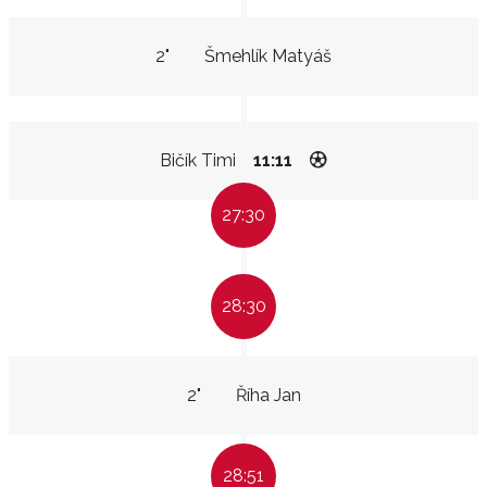
2"
Šmehlík Matyáš
Bičík Timi
11:11
27:30
28:30
2"
Říha Jan
28:51