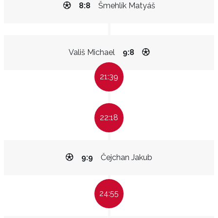
8:8
Šmehlík Matyáš
Vališ Michael
9:8
21:39
22:18
9:9
Čejchan Jakub
24:55