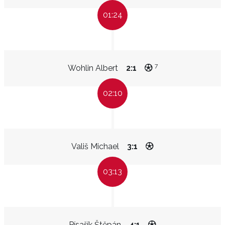
01:24
7
Wohlin Albert
2:1
02:10
Vališ Michael
3:1
03:13
Písařík Štěpán
4:1