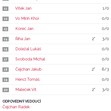
Vítek Jan
1/0
11
Vo Minh Khoi
0/0
12
Korec Jan
0/0
13
Říha Jan
2"
3/0
14
Doležal Lukáš
0/0
15
Svoboda Michal
0/0
17
Čejchan Jakub
2"
6/3
18
Hencl Tomáš
0/0
19
Maleček Vít
2"
3/0
20
ODPOVĚDNÝ VEDOUCÍ
Čejchan Radek