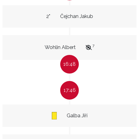
2"
Čejchan Jakub
7
Wohlin Albert
16:48
17:46
Galba Jiří