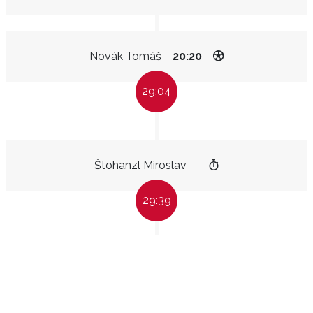
Novák Tomáš
20:20
29:04
Štohanzl Miroslav
29:39