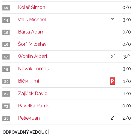
Kolář Šimon
0/0
10
Vališ Michael
2"
3/0
14
Bárta Adam
0/0
15
Šorf Miloslav
0/0
16
Wohlin Albert
2"
3/1
17
Novák Tomáš
3/0
19
Bičík Timi
1/0
20
Zajíček David
1/0
22
Pavelka Patrik
0/0
23
Pešek Jan
2"
2/0
28
ODPOVĚDNÝ VEDOUCÍ