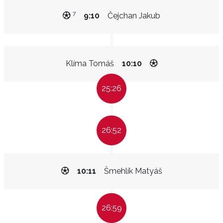
7
9:10
Čejchan Jakub
Klíma Tomáš
10:10
25:26
26:52
10:11
Šmehlík Matyáš
26:59