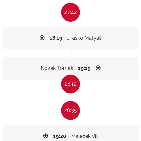
27:42
18:19
Jirásko Matyáš
Novák Tomáš
19:19
28:12
28:35
19:20
Maleček Vít