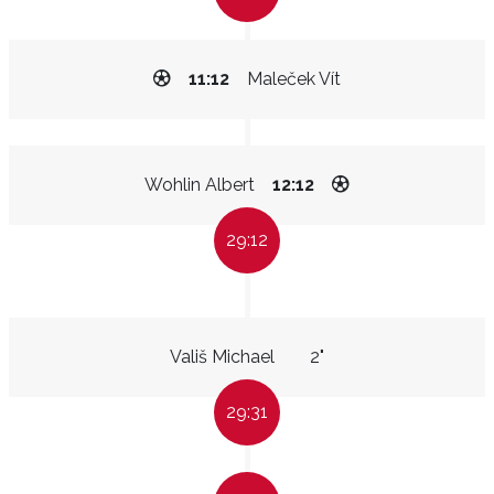
11:12
Maleček Vít
Wohlin Albert
12:12
29:12
Vališ Michael
2"
29:31