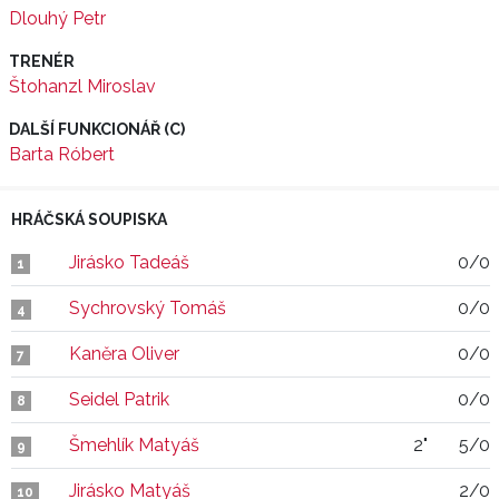
Dlouhý Petr
TRENÉR
Štohanzl Miroslav
DALŠÍ FUNKCIONÁŘ (C)
Barta Róbert
HRÁČSKÁ SOUPISKA
Jirásko Tadeáš
0/0
1
Sychrovský Tomáš
0/0
4
Kaněra Oliver
0/0
7
Seidel Patrik
0/0
8
Šmehlík Matyáš
2"
5/0
9
Jirásko Matyáš
2/0
10