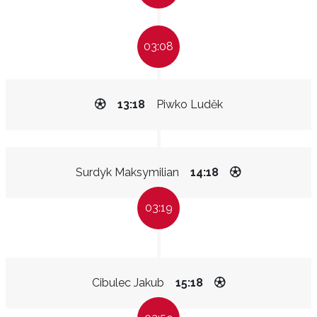
03:08
13:18
Piwko Luděk
Surdyk Maksymilian
14:18
03:19
Cibulec Jakub
15:18