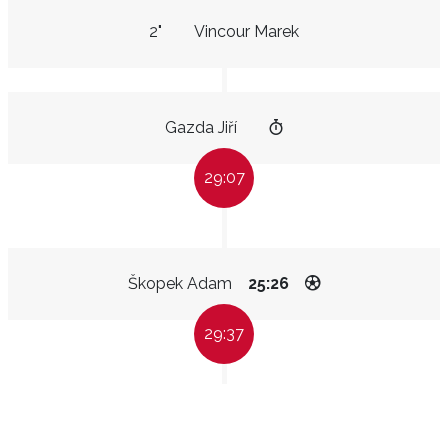
2"
Vincour Marek
Gazda Jiří
29:07
Škopek Adam
25:26
29:37