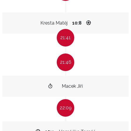
Kresta Matěj
10:8
21:41
21:46
Macek Jiří
22:09