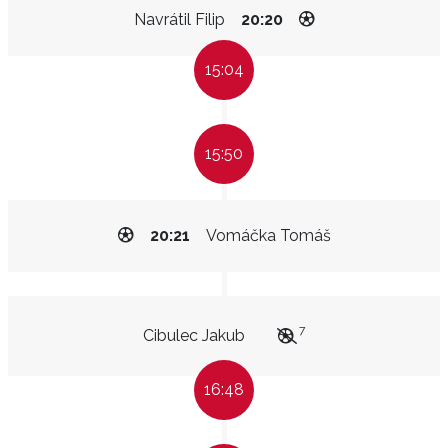
Navrátil Filip
20:20
15:04
15:50
20:21
Vomáčka Tomáš
7
Cibulec Jakub
16:48