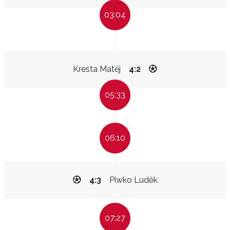
03:04
Kresta Matěj
4:2
05:33
06:10
4:3
Piwko Luděk
07:27