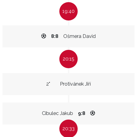
19:40
8:8
Ošmera David
20:15
2"
Protivánek Jiří
Cibulec Jakub
9:8
20:33