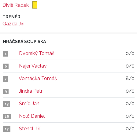
Diviš Radek
TRENÉR
Gazda Jiří
HRÁČSKÁ SOUPISKA
Dvorský Tomáš
0/0
1
Najer Václav
0/0
6
Vomáčka Tomáš
8/0
7
Jindra Petr
0/0
9
Šmíd Jan
0/0
13
Nolč Daniel
0/0
16
Štencl Jiří
0/0
17