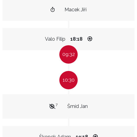
Macek Jiří
Valo Filip
18:18
09:32
10:30
7
Šmíd Jan
Škopek Adam
19:18