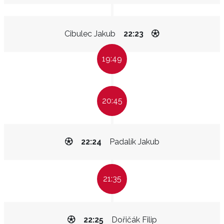
Cibulec Jakub
22:23
19:49
20:45
22:24
Padalík Jakub
21:35
22:25
Dořičák Filip