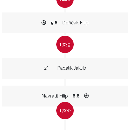
5:6
Dořičák Filip
13:39
2"
Padalík Jakub
Navrátil Filip
6:6
17:00