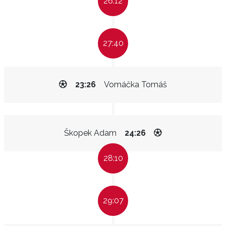
26:12
27:40
23:26
Vomáčka Tomáš
Škopek Adam
24:26
28:10
29:07