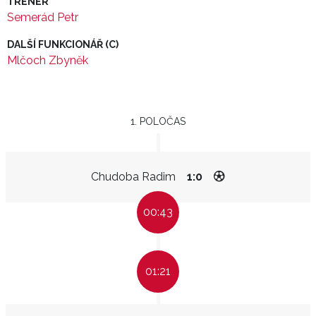
TRENÉR
Semerád Petr
DALŠÍ FUNKCIONÁŘ (C)
Mlčoch Zbyněk
1. POLOČAS
Chudoba Radim
1:0
00:43
01:21