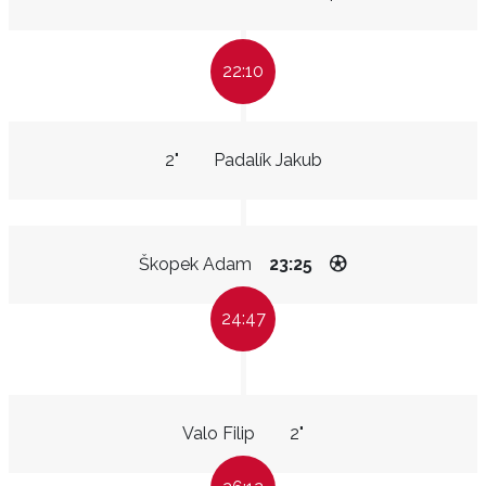
22:10
2"
Padalík Jakub
Škopek Adam
23:25
24:47
Valo Filip
2"