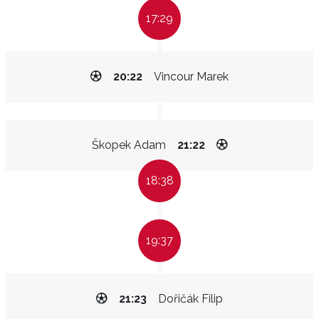
17:29
20:22
Vincour Marek
Škopek Adam
21:22
18:38
19:37
21:23
Dořičák Filip