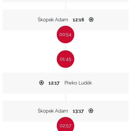
Škopek Adam
12:16
00:54
01:45
12:17
Piwko Luděk
Škopek Adam
13:17
02:57