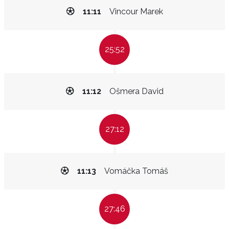
11:11
Vincour Marek
25:52
11:12
Ošmera David
27:12
11:13
Vomáčka Tomáš
27:46