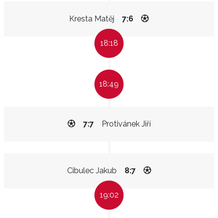
Kresta Matěj
7:6
18:18
18:49
7:7
Protivánek Jiří
Cibulec Jakub
8:7
19:02