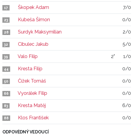
Škopek Adam
7/0
17
Kubeša Šimon
0/0
23
Surdyk Maksymilian
2/0
28
Cibulec Jakub
5/0
32
Valo Filip
2"
1/0
39
Kresta Filip
0/0
44
Čížek Tomáš
0/0
50
Vyorálek Filip
0/0
66
Kresta Matěj
6/0
83
Klos František
0/0
88
ODPOVĚDNÝ VEDOUCÍ