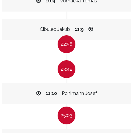
10:9
Vomáčka Tomáš
Cibulec Jakub
11:9
22:56
23:42
11:10
Pohlmann Josef
25:03