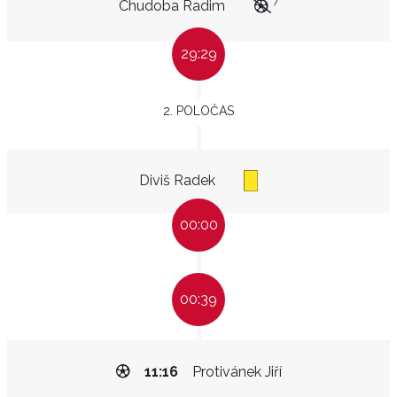
7
Chudoba Radim
29:29
2. POLOČAS
Diviš Radek
00:00
00:39
11:16
Protivánek Jiří