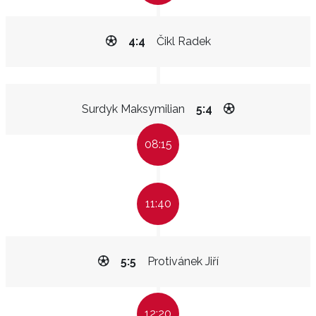
4:4
Čikl Radek
Surdyk Maksymilian
5:4
08:15
11:40
5:5
Protivánek Jiří
12:20