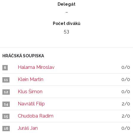
Delegát
–
Počet diváků
53
HRÁČSKÁ SOUPISKA
Halama Miroslav
0/0
6
Klein Martin
0/0
11
Klus Šimon
0/0
12
Navrátil Filip
2/0
14
Chudoba Radim
2/0
15
Juráš Jan
0/0
16