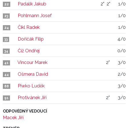
Padalík Jakub
2"
2"
1/0
22
Pohlmann Josef
1/0
23
Čikl Radek
1/0
24
Dořičák Filip
4/0
33
Číž Ondřej
0/0
34
Vincour Marek
2"
3/0
41
Ošmera David
2/0
44
Piwko Luděk
3/0
88
Protivánek Jiří
2"
3/0
91
ODPOVĚDNÝ VEDOUCÍ
Macek Jiří