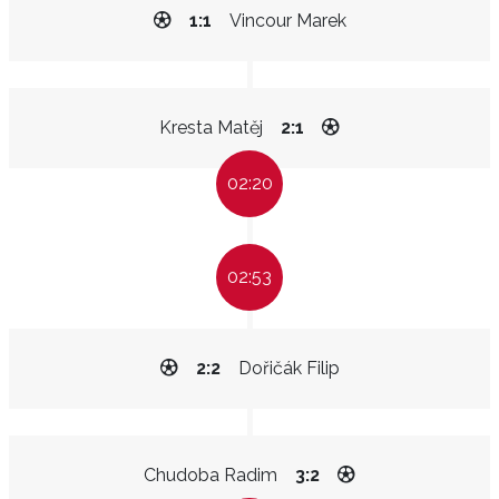
1:1
Vincour Marek
Kresta Matěj
2:1
02:20
02:53
2:2
Dořičák Filip
Chudoba Radim
3:2