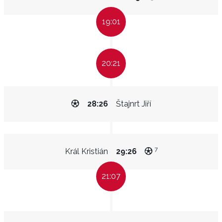
19:01
20:21
28:26
Štajnrt Jiří
7
Král Kristián
29:26
21:07