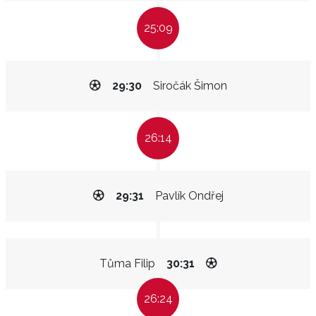
25:09
29:30
Siročák Šimon
26:14
29:31
Pavlík Ondřej
Tůma Filip
30:31
26:24