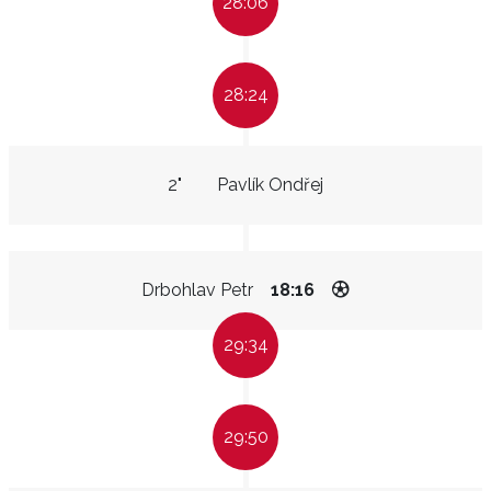
28:06
28:24
2"
Pavlík Ondřej
Drbohlav Petr
18:16
29:34
29:50