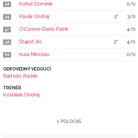
Kohut Dominik
0/0
28
Pavlík Ondřej
2"
3/0
29
O'Connor Denis Patrik
4/0
47
Štajnrt Jiří
2"
4/0
48
Kula Miroslav
0/0
66
ODPOVĚDNÝ VEDOUCÍ
Bartošic Radek
TRENÉR
Košťálek Ondřej
1. POLOČAS