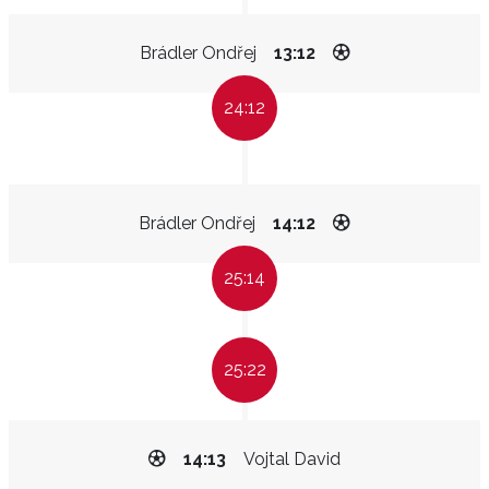
Brádler Ondřej
13:12
24:12
Brádler Ondřej
14:12
25:14
25:22
14:13
Vojtal David