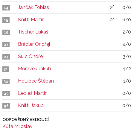
Jančák Tobias
2"
0/0
14
Knittl Martin
2"
6/0
15
Tischer Lukáš
2/0
19
Brádler Ondřej
4/0
23
Šulc Ondřej
3/0
24
Morávek Jakub
4/2
31
Holubec Štěpán
1/0
34
Lepieš Martin
0/0
49
Knittl Jakub
0/0
96
ODPOVĚDNÝ VEDOUCÍ
Kůta Miloslav