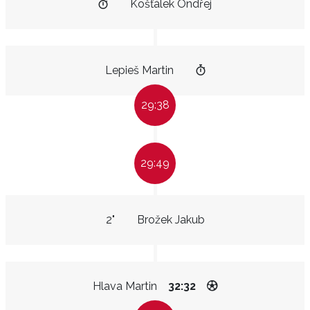
Košťálek Ondřej
Lepieš Martin
29:38
29:49
2"
Brožek Jakub
Hlava Martin
32:32