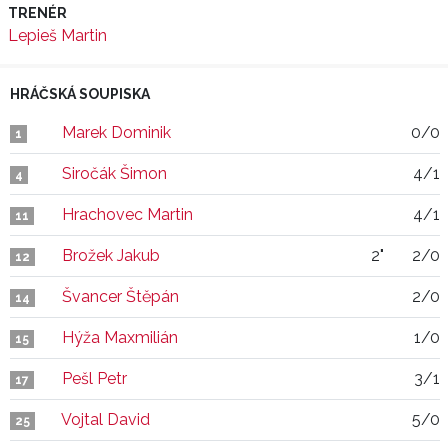
TRENÉR
Lepieš Martin
HRÁČSKÁ SOUPISKA
Marek Dominik
0/0
1
Siročák Šimon
4/1
4
Hrachovec Martin
4/1
11
Brožek Jakub
2"
2/0
12
Švancer Štěpán
2/0
14
Hýža Maxmilián
1/0
15
Pešl Petr
3/1
17
Vojtal David
5/0
25