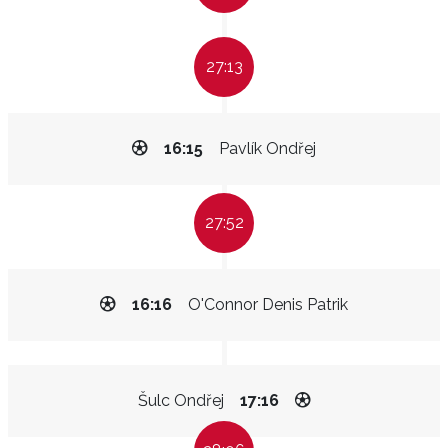
27:13
16:15
Pavlík Ondřej
27:52
16:16
O'Connor Denis Patrik
Šulc Ondřej
17:16