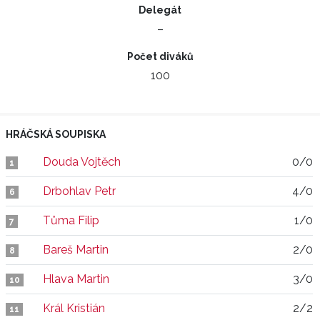
Delegát
–
Počet diváků
100
HRÁČSKÁ SOUPISKA
Douda Vojtěch
0/0
1
Drbohlav Petr
4/0
6
Tůma Filip
1/0
7
Bareš Martin
2/0
8
Hlava Martin
3/0
10
Král Kristián
2/2
11