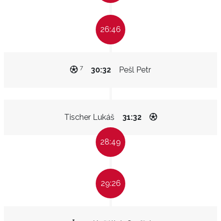
26:46
7
30:32
Pešl Petr
Tischer Lukáš
31:32
28:49
29:26