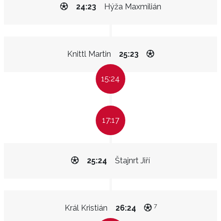
24:23
Hýža Maxmilián
Knittl Martin
25:23
15:24
17:17
25:24
Štajnrt Jiří
7
Král Kristián
26:24