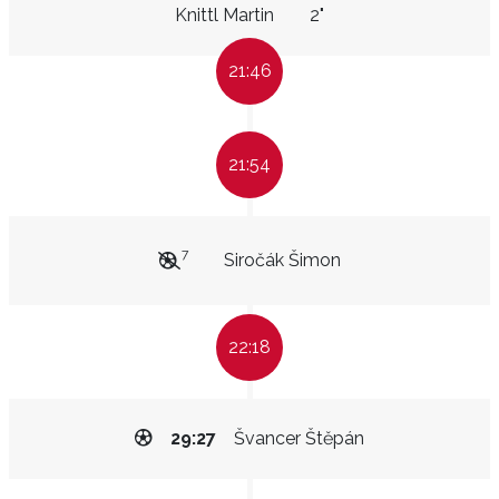
Knittl Martin
2"
21:46
21:54
7
Siročák Šimon
22:18
29:27
Švancer Štěpán