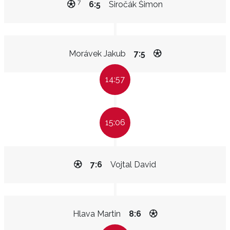
7
6:5
Siročák Šimon
Morávek Jakub
7:5
14:57
15:06
7:6
Vojtal David
Hlava Martin
8:6