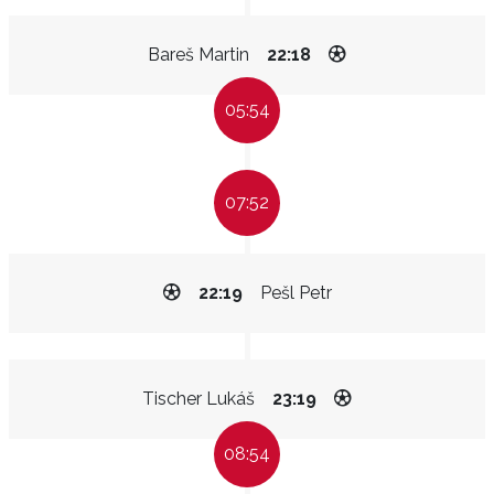
Bareš Martin
22:18
05:54
07:52
22:19
Pešl Petr
Tischer Lukáš
23:19
08:54