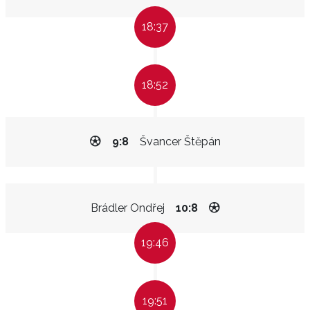
18:37
18:52
9:8
Švancer Štěpán
Brádler Ondřej
10:8
19:46
19:51