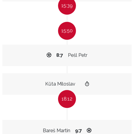
15:39
15:50
8:7
Pešl Petr
Kůta Miloslav
18:12
Bareš Martin
9:7