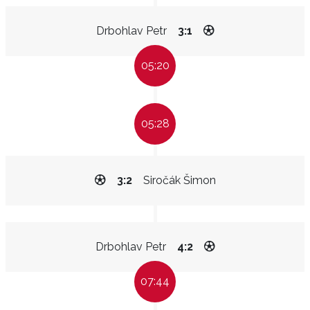
Drbohlav Petr
3:1
05:20
05:28
3:2
Siročák Šimon
Drbohlav Petr
4:2
07:44