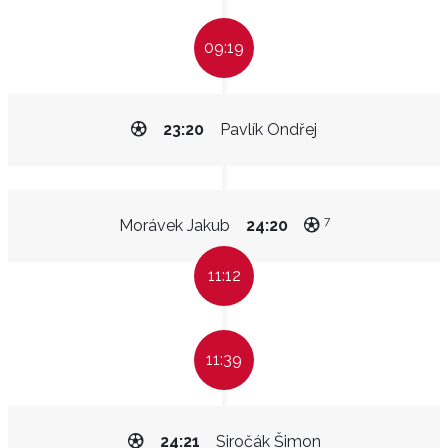
09:19
23:20
Pavlík Ondřej
7
Morávek Jakub
24:20
11:12
11:39
24:21
Siročák Šimon