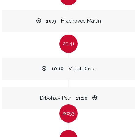
10:9
Hrachovec Martin
20:41
10:10
Vojtal David
Drbohlav Petr
11:10
20:53