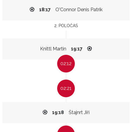
18:17
O'Connor Denis Patrik
2. POLOČAS
Knittl Martin
19:17
02:12
02:21
19:18
Štajnrt Jiří