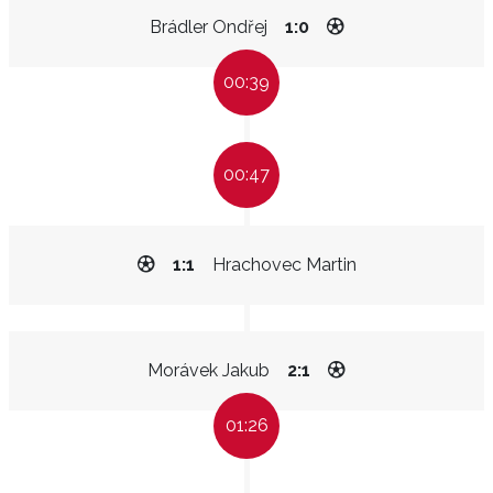
Brádler Ondřej
1:0
00:39
00:47
1:1
Hrachovec Martin
Morávek Jakub
2:1
01:26