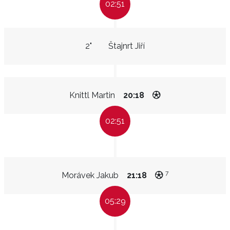
02:51
2"
Štajnrt Jiří
Knittl Martin
20:18
02:51
7
Morávek Jakub
21:18
05:29