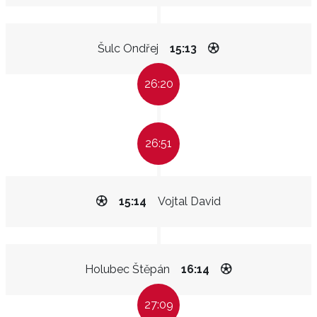
Šulc Ondřej
15:13
26:20
26:51
15:14
Vojtal David
Holubec Štěpán
16:14
27:09