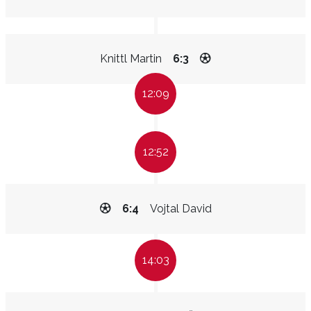
Knittl Martin
6:3
12:09
12:52
6:4
Vojtal David
14:03