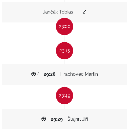
Jančák Tobias
2"
23:00
23:15
7
29:28
Hrachovec Martin
23:49
29:29
Štajnrt Jiří