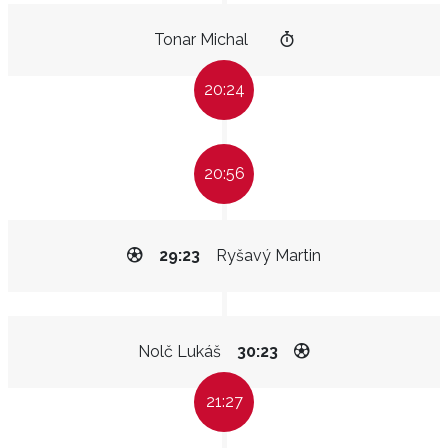
Tonar Michal
20:24
20:56
29:23
Ryšavý Martin
Nolč Lukáš
30:23
21:27