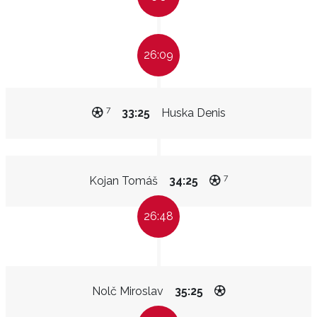
26:09
7
33:25
Huska Denis
7
Kojan Tomáš
34:25
26:48
Nolč Miroslav
35:25