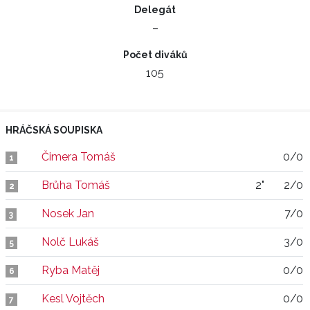
Delegát
–
Počet diváků
105
HRÁČSKÁ SOUPISKA
Čimera Tomáš
0/0
1
Brůha Tomáš
2"
2/0
2
Nosek Jan
7/0
3
Nolč Lukáš
3/0
5
Ryba Matěj
0/0
6
Kesl Vojtěch
0/0
7