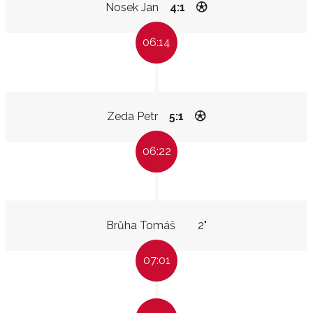
Nosek Jan
4:1
06:14
Zeda Petr
5:1
06:22
Brůha Tomáš
2"
07:01