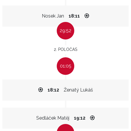
Nosek Jan
18:11
29:52
2. POLOČAS
01:05
18:12
Ženatý Lukáš
Sedláček Matěj
19:12