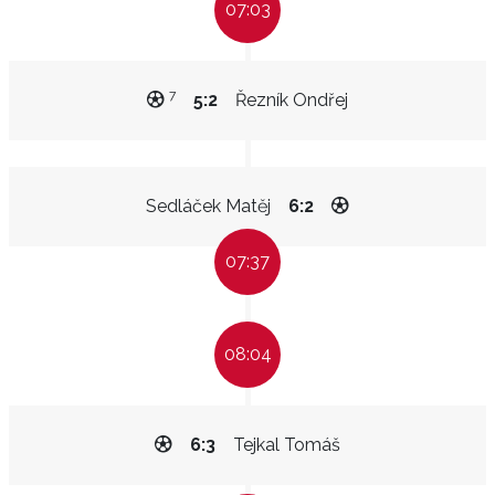
07:03
7
5:2
Řezník Ondřej
Sedláček Matěj
6:2
07:37
08:04
6:3
Tejkal Tomáš