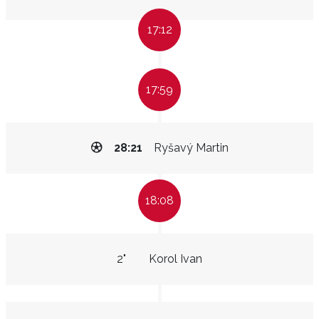
17:12
17:59
28:21
Ryšavý Martin
18:08
2"
Korol Ivan