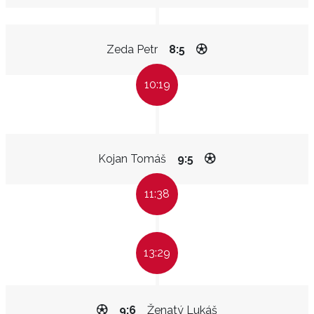
Zeda Petr
8:5
10:19
Kojan Tomáš
9:5
11:38
13:29
9:6
Ženatý Lukáš