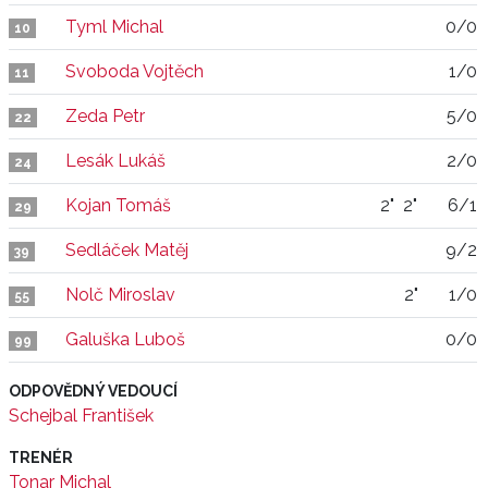
Tyml Michal
0/0
10
Svoboda Vojtěch
1/0
11
Zeda Petr
5/0
22
Lesák Lukáš
2/0
24
Kojan Tomáš
2"
2"
6/1
29
Sedláček Matěj
9/2
39
Nolč Miroslav
2"
1/0
55
Galuška Luboš
0/0
99
ODPOVĚDNÝ VEDOUCÍ
Schejbal František
TRENÉR
Tonar Michal