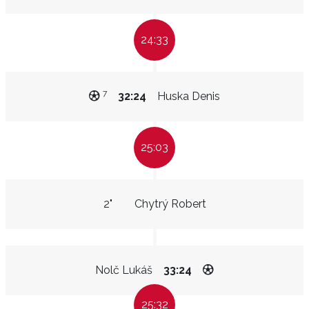
24:33
7
32:24
Huska Denis
25:03
2"
Chytrý Robert
Nolč Lukáš
33:24
25:32