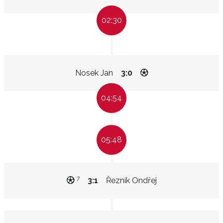
02:30
Nosek Jan
3:0
04:54
05:48
7
3:1
Řezník Ondřej