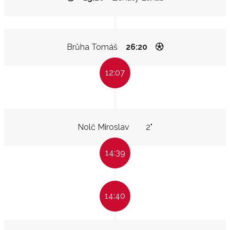
Brůha Tomáš
26:20
12:07
Nolč Miroslav
2"
14:39
14:40