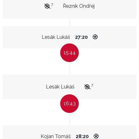
7
Řezník Ondřej
Lesák Lukáš
27:20
15:44
7
Lesák Lukáš
16:43
Kojan Tomáš
28:20