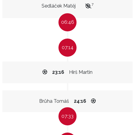
7
Sedláček Matěj
06:46
07:14
23:16
Hirš Martin
Brůha Tomáš
24:16
07:33