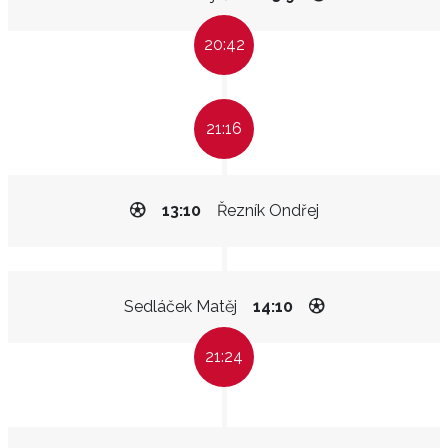
20:42
21:16
13:10
Řezník Ondřej
Sedláček Matěj
14:10
21:24