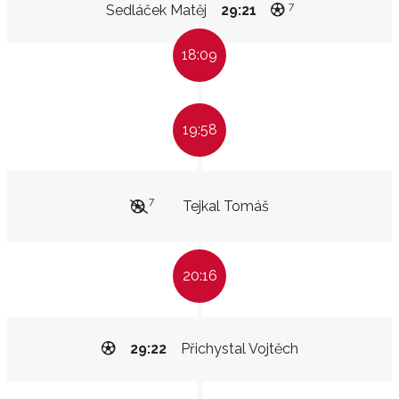
7
Sedláček Matěj
29:21
18:09
19:58
7
Tejkal Tomáš
20:16
29:22
Přichystal Vojtěch