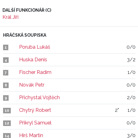
DALŠÍ FUNKCIONÁŘ (C)
Král Jiří
HRÁČSKÁ SOUPISKA
Poruba Lukáš
0/0
1
Huska Denis
3/2
4
Fischer Radim
1/0
7
Novák Petr
0/0
8
Přichystal Vojtěch
2/0
9
Chytrý Robert
2"
1/0
10
Přikryl Samuel
0/0
12
Hirš Martin
3/0
14