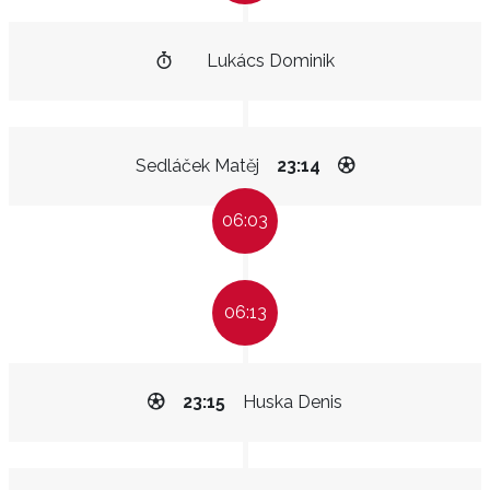
Lukács Dominik
Sedláček Matěj
23:14
06:03
06:13
23:15
Huska Denis