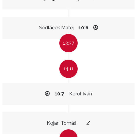
Sedláček Matěj
10:6
13:37
14:11
10:7
Korol Ivan
Kojan Tomáš
2"