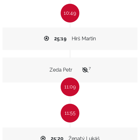
10:49
25:19
Hirš Martin
7
Zeda Petr
11:09
11:55
25:20
Ženatý Lukáš