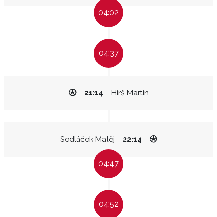
04:02
04:37
21:14
Hirš Martin
Sedláček Matěj
22:14
04:47
04:52