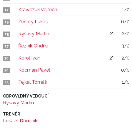
Krawczuk Vojtěch
1/0
17
Ženatý Lukáš
6/0
19
Ryšavý Martin
2"
2/0
25
Řezník Ondřej
3/2
27
Korol Ivan
2"
2/0
36
Kocman Pavel
0/0
39
Tejkal Tomáš
1/0
55
ODPOVĚDNÝ VEDOUCÍ
Ryšavý Martin
TRENÉR
Lukács Dominik