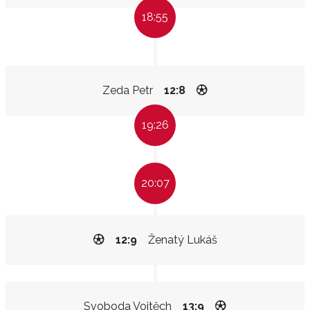
18:55
Zeda Petr
12:8
19:26
20:07
12:9
Ženatý Lukáš
Svoboda Vojtěch
13:9