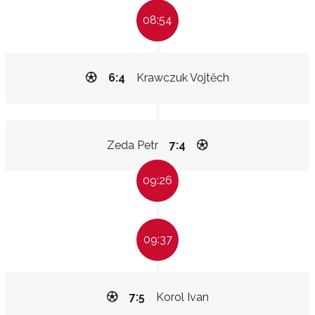
08:54
6:4
Krawczuk Vojtěch
Zeda Petr
7:4
09:26
09:37
7:5
Korol Ivan