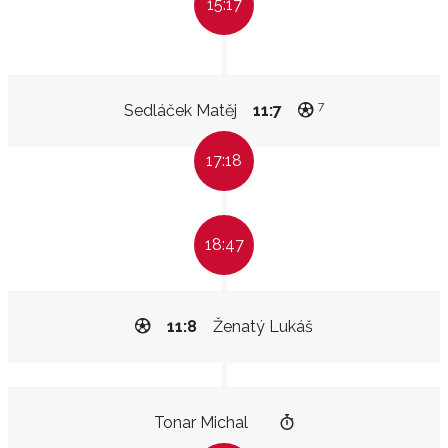
15:17
7
Sedláček Matěj
11:7
17:18
18:47
11:8
Ženatý Lukáš
Tonar Michal