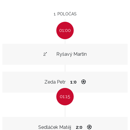
1. POLOČAS
01:00
2"
Ryšavý Martin
Zeda Petr
1:0
01:15
Sedláček Matěj
2:0