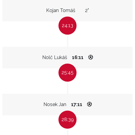
Kojan Tomáš
2"
24:13
Nolč Lukáš
16:11
25:45
Nosek Jan
17:11
28:39