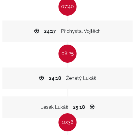
07:40
24:17
Přichystal Vojtěch
08:25
24:18
Ženatý Lukáš
Lesák Lukáš
25:18
10:38