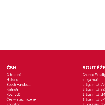
ČSH
SOUTĚŽE 
O házené
Chance Extral
Historie
1. liga muži
Beach Handball
2. liga muži J
Partneři
2. liga muži S
Rozhodčí
2. liga muži JM
Český svaz házené
2. liga muži S
Kontakty
1. liga starší d