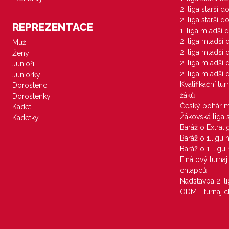
2. liga starší 
2. liga starší 
REPREZENTACE
1. liga mladší 
2. liga mladší
Muži
2. liga mladší
Ženy
2. liga mladší
Junioři
2. liga mladší
Juniorky
Kvalifikační tu
Dorostenci
žáků
Dorostenky
Český pohár 
Kadeti
Žákovská liga 
Kadetky
Baráž o Extral
Baráž o 1.ligu
Baráž o 1. lig
Finálový turna
chlapců
Nadstavba 2. l
ODM - turnaj c