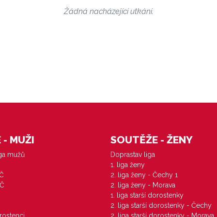
Žádná nacházející utkání.
- MUŽI
SOUTĚŽE - ŽENY
iga mužů
Doprastav liga
1. liga ženy
VČ
2. liga ženy - Čechy 1
ZČ
2. liga ženy - Morava
1. liga starší dorostenky
M
2. liga starší dorostenky - Čechy
orostenci
2. liga starší dorostenky - Morava