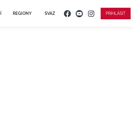
Í
REGIONY
SVAZ
PŘIHLÁSIT