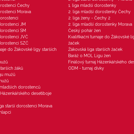
dorostenci Čechy
1. liga mladší dorostenky
dorostenci Morava
2. liga mladší dorostenky Čechy
dorostenci
2. liga ženy - Čechy 2
 dorostenci JM
2. liga mladší dorostenky Morava
 dorostenci SM
Český pohár žen
 dorostenci JVČ
Kvalifikační turnaje do Žákovské li
 dorostenci SZČ
žaček
rnaje do Žákovské ligy starších
Žákovská liga starších žaček
Baráž o MOL Ligu žen
mužů
Finálový turnaj Házenkářského des
starších žáků
ODM - turnaj dívky
igu mužů
 mužů
u mladších dorostenců
j Házenkářského desetiboje
iga starší dorostenci Morava
hlapci