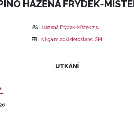
PINO HÁZENÁ FRÝDEK-MÍSTE
Házená Frýdek-Místek z.s.
2. liga mladší dorostenci SM
UTKÁNÍ
6
26