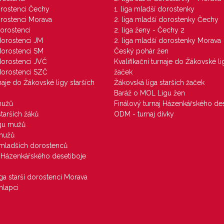
dorostenci Čechy
1. liga mladší dorostenky
dorostenci Morava
2. liga mladší dorostenky Čechy
dorostenci
2. liga ženy - Čechy 2
 dorostenci JM
2. liga mladší dorostenky Morava
 dorostenci SM
Český pohár žen
 dorostenci JVČ
Kvalifikační turnaje do Žákovské li
 dorostenci SZČ
žaček
rnaje do Žákovské ligy starších
Žákovská liga starších žaček
Baráž o MOL Ligu žen
mužů
Finálový turnaj Házenkářského des
starších žáků
ODM - turnaj dívky
igu mužů
 mužů
u mladších dorostenců
j Házenkářského desetiboje
iga starší dorostenci Morava
hlapci