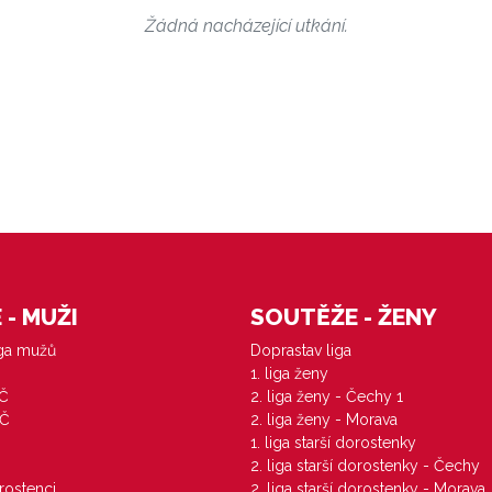
Žádná nacházející utkání.
- MUŽI
SOUTĚŽE - ŽENY
iga mužů
Doprastav liga
1. liga ženy
VČ
2. liga ženy - Čechy 1
ZČ
2. liga ženy - Morava
1. liga starší dorostenky
M
2. liga starší dorostenky - Čechy
orostenci
2. liga starší dorostenky - Morava