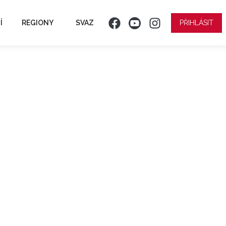
Í
REGIONY
SVAZ
PŘIHLÁSIT