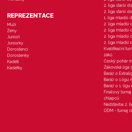
2. liga starší 
2. liga starší 
REPREZENTACE
1. liga mladší 
2. liga mladší
Muži
2. liga mladší
Ženy
2. liga mladší
Junioři
2. liga mladší
Juniorky
Kvalifikační tu
Dorostenci
žáků
Dorostenky
Český pohár 
Kadeti
Žákovská liga 
Kadetky
Baráž o Extral
Baráž o 1.ligu
Baráž o 1. lig
Finálový turna
chlapců
Nadstavba 2. l
ODM - turnaj c