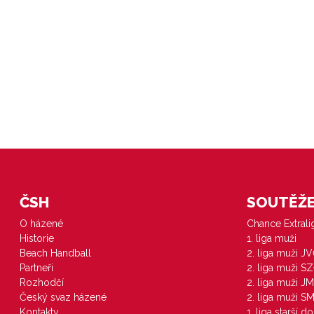
ČSH
SOUTĚŽE 
O házené
Chance Extral
Historie
1. liga muži
Beach Handball
2. liga muži J
Partneři
2. liga muži S
Rozhodčí
2. liga muži JM
Český svaz házené
2. liga muži S
Kontakty
1. liga starší d