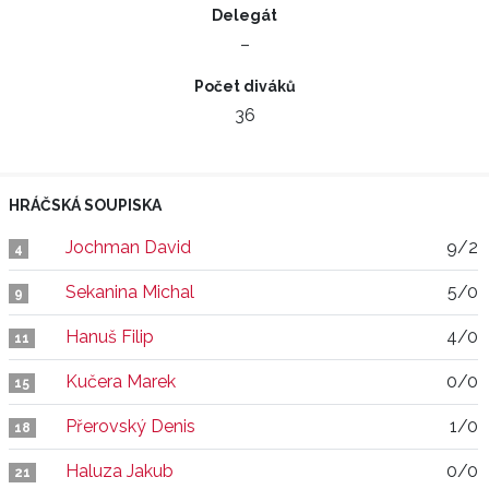
Delegát
–
Počet diváků
36
HRÁČSKÁ SOUPISKA
Jochman David
9/2
4
Sekanina Michal
5/0
9
Hanuš Filip
4/0
11
Kučera Marek
0/0
15
Přerovský Denis
1/0
18
Haluza Jakub
0/0
21