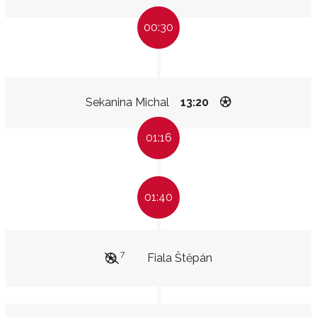
00:30
Sekanina Michal
13:20
01:16
01:40
7
Fiala Štěpán