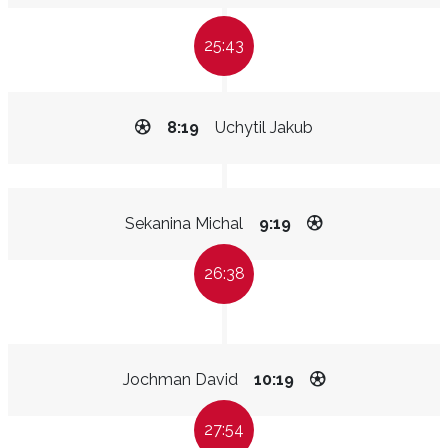
25:43
8:19
Uchytil Jakub
Sekanina Michal
9:19
26:38
Jochman David
10:19
27:54