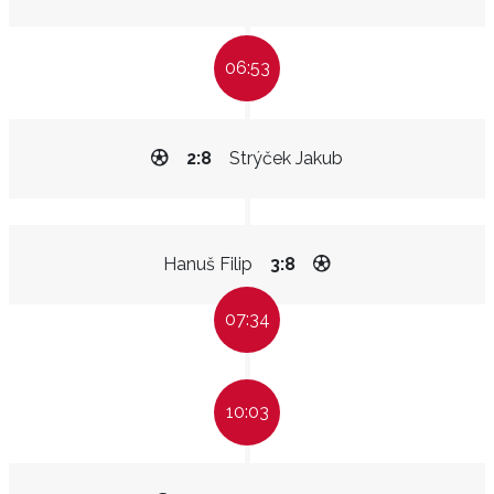
06:53
2:8
Strýček Jakub
Hanuš Filip
3:8
07:34
10:03