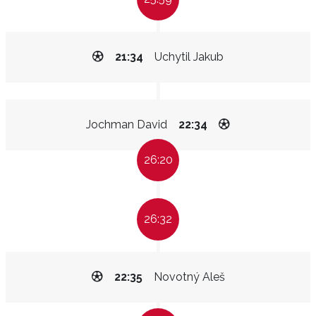
21:34
Uchytil Jakub
Jochman David
22:34
26:20
26:32
22:35
Novotný Aleš