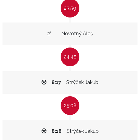
23:59
2"
Novotný Aleš
24:45
8:17
Strýček Jakub
25:08
8:18
Strýček Jakub