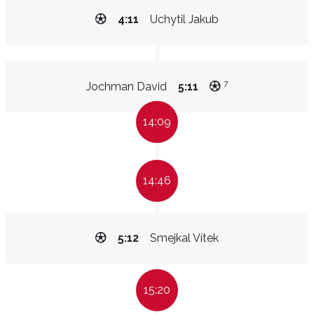
4:11
Uchytil Jakub
7
Jochman David
5:11
14:09
14:46
5:12
Smejkal Vítek
15:20