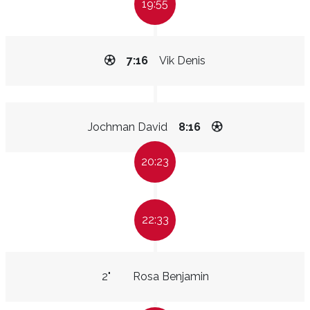
19:55
7:16
Vik Denis
Jochman David
8:16
20:23
22:33
2"
Rosa Benjamin