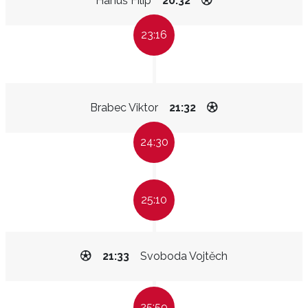
Hanuš Filip
20:32
23:16
Brabec Viktor
21:32
24:30
25:10
21:33
Svoboda Vojtěch
25:59