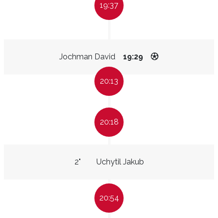
19:37
Jochman David
19:29
20:13
20:18
2"
Uchytil Jakub
20:54