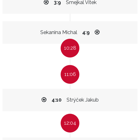
3:9
Smejkal Vítek
Sekanina Michal
4:9
10:28
11:06
4:10
Strýček Jakub
12:04