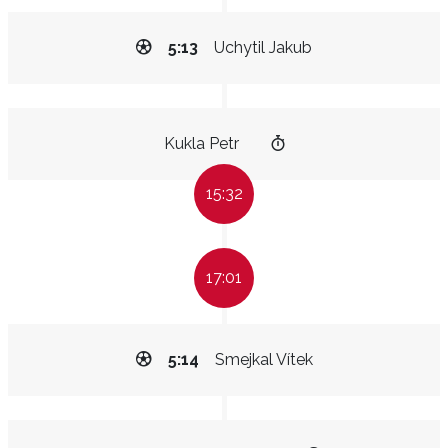
5:13
Uchytil Jakub
Kukla Petr
15:32
17:01
5:14
Smejkal Vítek