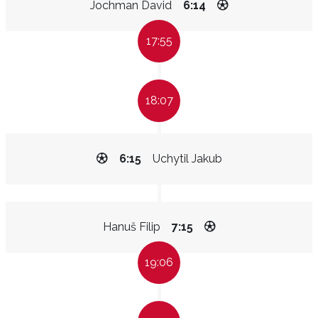
Jochman David
6:14
17:55
18:07
6:15
Uchytil Jakub
Hanuš Filip
7:15
19:06