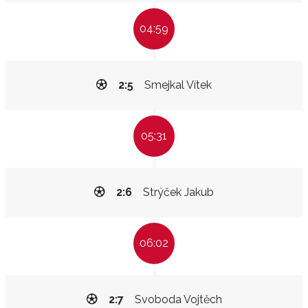
04:59
2:5
Smejkal Vítek
05:31
2:6
Strýček Jakub
06:02
2:7
Svoboda Vojtěch