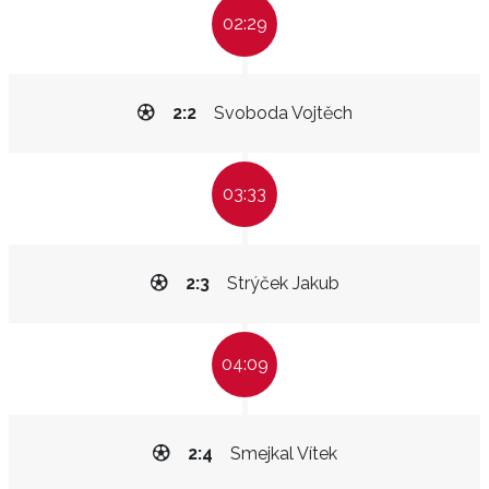
02:29
2:2
Svoboda Vojtěch
03:33
2:3
Strýček Jakub
04:09
2:4
Smejkal Vítek