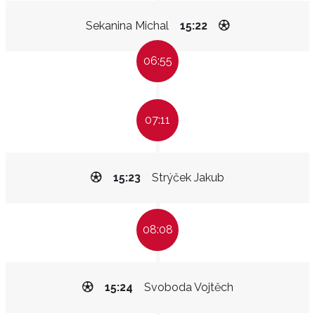
Sekanina Michal
15:22
06:55
07:11
15:23
Strýček Jakub
08:08
15:24
Svoboda Vojtěch