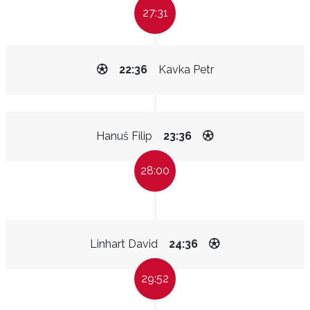
27:31
22:36
Kavka Petr
Hanuš Filip
23:36
28:00
Linhart David
24:36
29:52