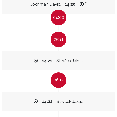
7
Jochman David
14:20
04:00
05:21
14:21
Strýček Jakub
06:12
14:22
Strýček Jakub