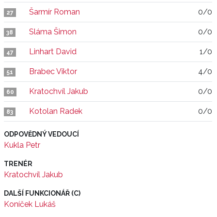
Šarmír Roman
0/0
27
Sláma Šimon
0/0
38
Linhart David
1/0
47
Brabec Viktor
4/0
51
Kratochvíl Jakub
0/0
60
Kotolan Radek
0/0
83
ODPOVĚDNÝ VEDOUCÍ
Kukla Petr
TRENÉR
Kratochvíl Jakub
DALŠÍ FUNKCIONÁŘ (C)
Koníček Lukáš