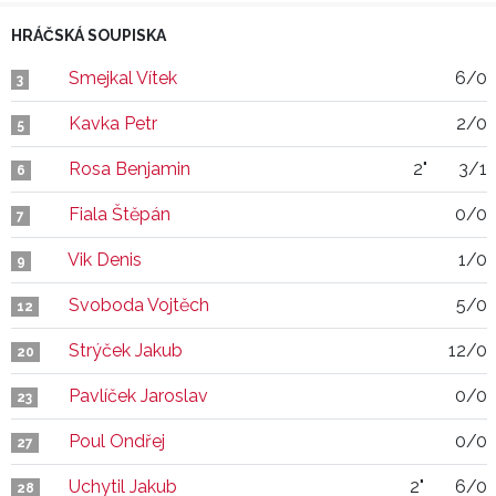
HRÁČSKÁ SOUPISKA
Smejkal Vítek
6/0
3
Kavka Petr
2/0
5
Rosa Benjamin
2"
3/1
6
Fiala Štěpán
0/0
7
Vik Denis
1/0
9
Svoboda Vojtěch
5/0
12
Strýček Jakub
12/0
20
Pavlíček Jaroslav
0/0
23
Poul Ondřej
0/0
27
Uchytil Jakub
2"
6/0
28