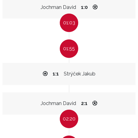
Jochman David
1:0
01:03
01:55
1:1
Strýček Jakub
Jochman David
2:1
02:20