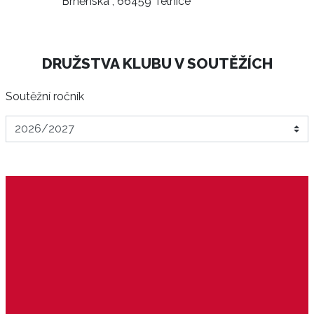
Brněnská , 66459 Telnice
DRUŽSTVA KLUBU V SOUTĚŽÍCH
Soutěžní ročník