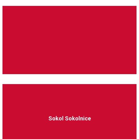
Jihomoravská liga st. žáků
Sokol Sokolnice