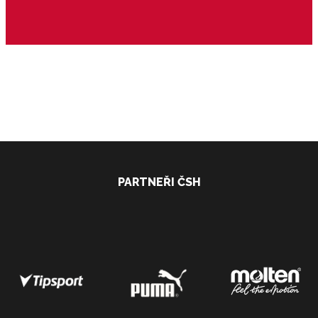
2. liga muži JM
PARTNEŘI ČSH