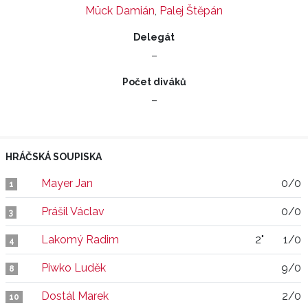
Mück Damián
,
Palej Štěpán
Delegát
–
Počet diváků
–
HRÁČSKÁ SOUPISKA
Mayer Jan
0/0
1
Prášil Václav
0/0
3
Lakomý Radim
2"
1/0
4
Piwko Luděk
9/0
8
Dostál Marek
2/0
10