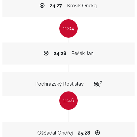
24:27
Krošík Ondřej
11:04
24:28
Pešák Jan
7
Podhrázský Rostislav
11:46
Oščádal Ondřej
25:28