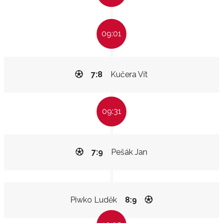
09:01
7:8
Kučera Vít
09:31
7:9
Pešák Jan
Piwko Luděk
8:9