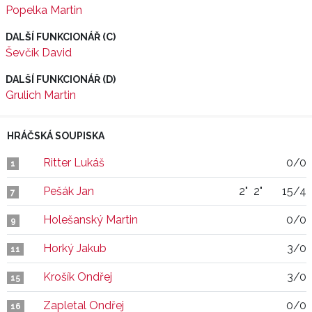
Popelka Martin
DALŠÍ FUNKCIONÁŘ (C)
Ševčík David
DALŠÍ FUNKCIONÁŘ (D)
Grulich Martin
HRÁČSKÁ SOUPISKA
Ritter Lukáš
0/0
1
Pešák Jan
2"
2"
15/4
7
Holešanský Martin
0/0
9
Horký Jakub
3/0
11
Krošík Ondřej
3/0
15
Zapletal Ondřej
0/0
16