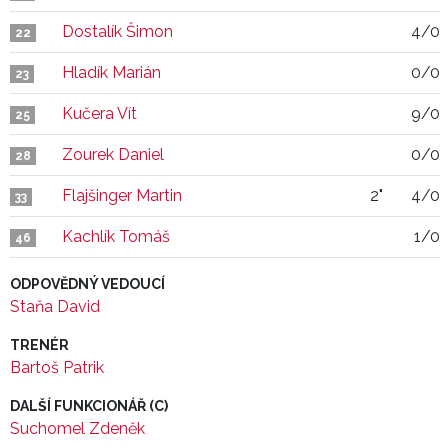
Dostalík Šimon
4/0
22
Hladík Marián
0/0
23
Kučera Vít
9/0
25
Zourek Daniel
0/0
28
Flajšinger Martin
2"
4/0
33
Kachlík Tomáš
1/0
46
ODPOVĚDNÝ VEDOUCÍ
Staňa David
TRENÉR
Bartoš Patrik
DALŠÍ FUNKCIONÁŘ (C)
Suchomel Zdeněk