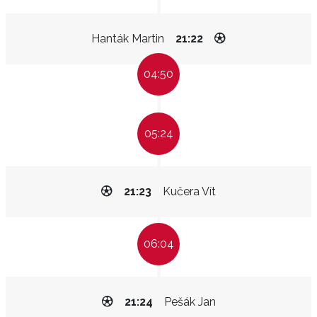
Hanták Martin
21:22
04:50
05:24
21:23
Kučera Vít
06:04
21:24
Pešák Jan