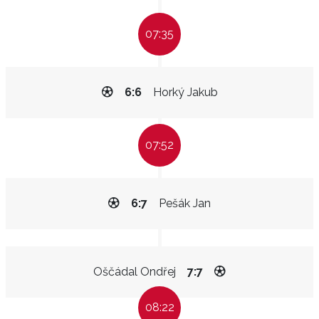
07:35
6:6
Horký Jakub
07:52
6:7
Pešák Jan
Oščádal Ondřej
7:7
08:22