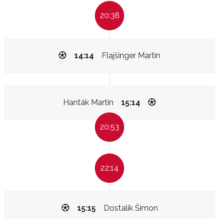
20:38
14:14
Flajšinger Martin
Hanták Martin
15:14
20:53
22:14
15:15
Dostalík Šimon