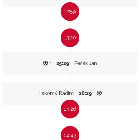
12:59
13:20
7
25:29
Pešák Jan
Lakomý Radim
26:29
14:26
14:43