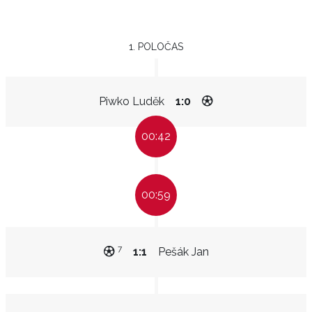
1. POLOČAS
Piwko Luděk
1:0
00:42
00:59
7
1:1
Pešák Jan