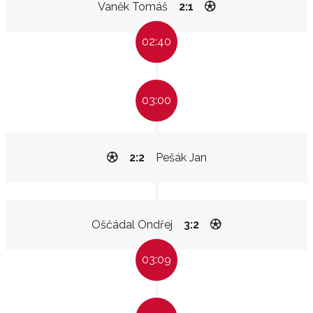
Vaněk Tomáš
2:1
02:40
03:00
2:2
Pešák Jan
Oščádal Ondřej
3:2
03:09