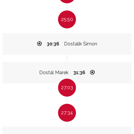
25:50
30:36
Dostalík Šimon
Dostál Marek
31:36
27:03
27:34