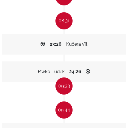
08:31
23:26
Kučera Vít
Piwko Luděk
24:26
09:33
09:44