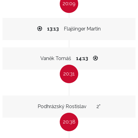
20:09
13:13
Flajšinger Martin
Vaněk Tomáš
14:13
20:31
Podhrázský Rostislav
2"
20:38