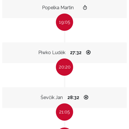
Popelka Martin
19:05
Piwko Luděk
27:32
20:20
Ševčík Jan
28:32
21:05