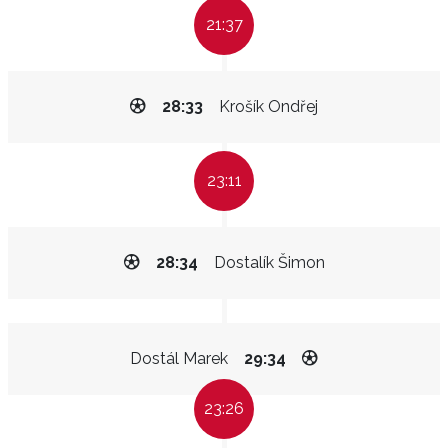
21:37
28:33
Krošík Ondřej
23:11
28:34
Dostalík Šimon
Dostál Marek
29:34
23:26