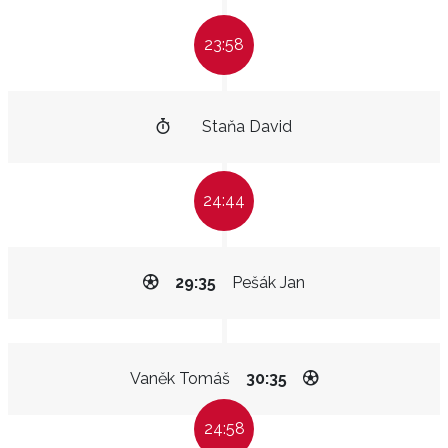
23:58
Staňa David
24:44
29:35
Pešák Jan
Vaněk Tomáš
30:35
24:58