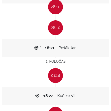
28:10
28:10
7
18:21
Pešák Jan
2. POLOČAS
01:18
18:22
Kučera Vít