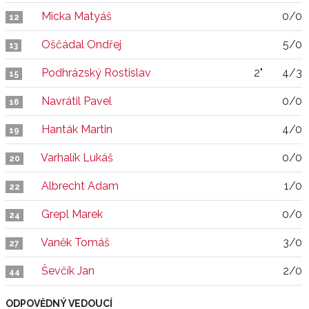
Micka Matyáš
0/0
12
Oščádal Ondřej
5/0
13
Podhrázský Rostislav
2"
4/3
15
Navrátil Pavel
0/0
16
Hanták Martin
4/0
19
Varhalík Lukáš
0/0
20
Albrecht Adam
1/0
22
Grepl Marek
0/0
24
Vaněk Tomáš
3/0
27
Ševčík Jan
2/0
44
ODPOVĚDNÝ VEDOUCÍ