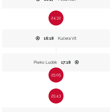
24:32
16:18
Kučera Vít
Piwko Luděk
17:18
25:05
25:43