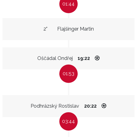
01:44
2"
Flajšinger Martin
Oščádal Ondřej
19:22
01:53
Podhrázský Rostislav
20:22
03:44