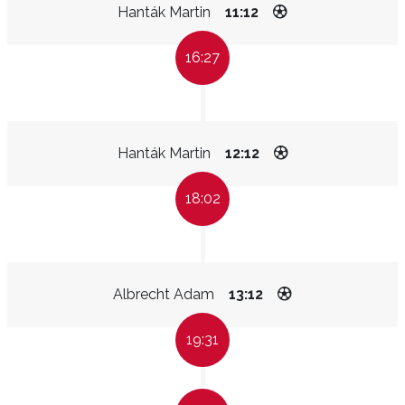
Hanták Martin
11:12
16:27
Hanták Martin
12:12
18:02
Albrecht Adam
13:12
19:31