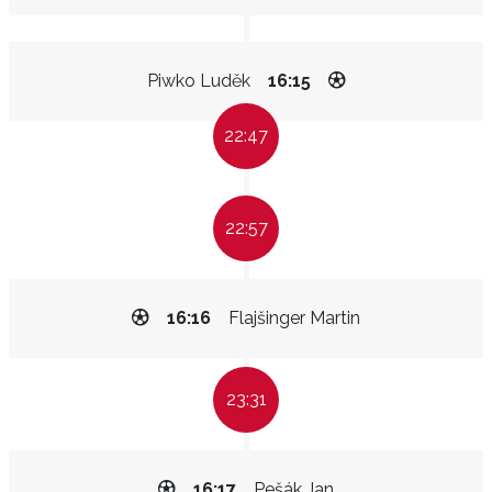
Piwko Luděk
16:15
22:47
22:57
16:16
Flajšinger Martin
23:31
16:17
Pešák Jan