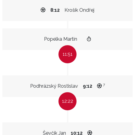
8:12
Krošík Ondřej
Popelka Martin
11:51
7
Podhrázský Rostislav
9:12
12:22
Ševčík Jan
10:12