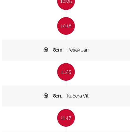
10:05
10:18
8:10
Pešák Jan
11:25
8:11
Kučera Vít
11:47