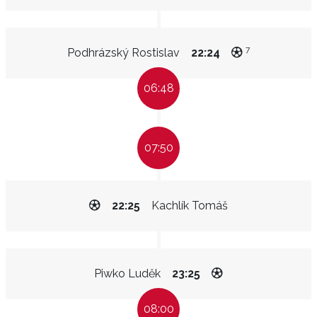
7
Podhrázský Rostislav
22:24
06:48
07:50
22:25
Kachlík Tomáš
Piwko Luděk
23:25
08:00