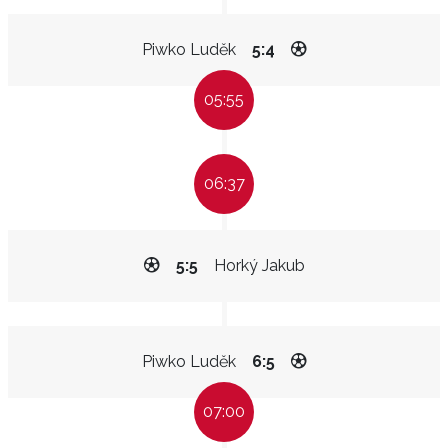
Piwko Luděk
5:4
05:55
06:37
5:5
Horký Jakub
Piwko Luděk
6:5
07:00