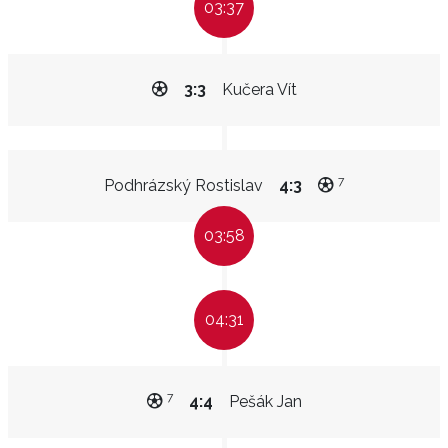
03:37
3:3
Kučera Vít
7
Podhrázský Rostislav
4:3
03:58
04:31
7
4:4
Pešák Jan