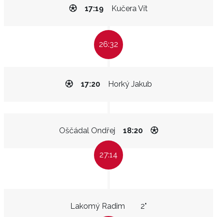
17:19
Kučera Vít
26:32
17:20
Horký Jakub
Oščádal Ondřej
18:20
27:14
Lakomý Radim
2"