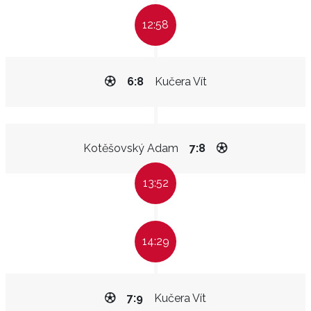
12:58
6:8
Kučera Vít
Kotěšovský Adam
7:8
13:52
14:29
7:9
Kučera Vít