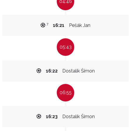
04:46
7
16:21
Pešák Jan
05:43
16:22
Dostalík Šimon
06:55
16:23
Dostalík Šimon