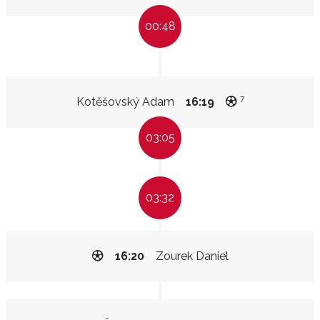
00:48
7
Kotěšovský Adam
16:19
03:05
03:32
16:20
Zourek Daniel