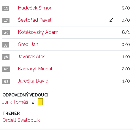
Hudeček Šimon
5/0
13
Šestořád Pavel
2"
0/0
17
Kotěšovský Adam
8/1
29
Grepl Jan
0/0
33
Javůrek Aleš
1/0
38
Kamaryt Michal
2/0
66
Jurečka David
1/0
92
ODPOVĚDNÝ VEDOUCÍ
Jurík Tomáš
2"
TRENÉR
Ordelt Svatopluk