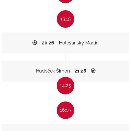
13:15
20:26
Holešanský Martin
Hudeček Šimon
21:26
14:25
16:03