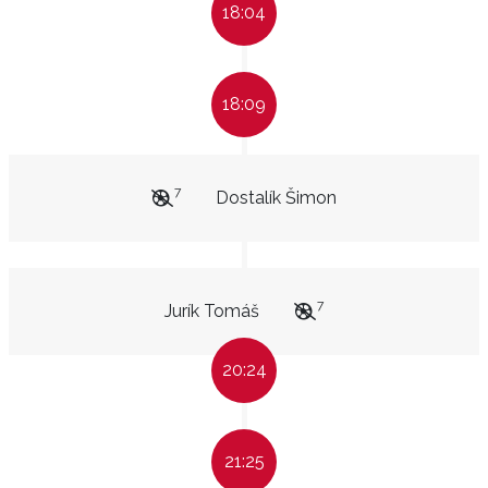
18:04
18:09
7
Dostalík Šimon
7
Jurík Tomáš
20:24
21:25