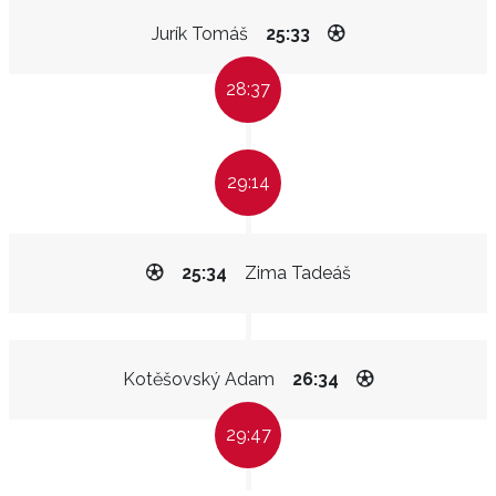
Jurík Tomáš
25:33
28:37
29:14
25:34
Zima Tadeáš
Kotěšovský Adam
26:34
29:47