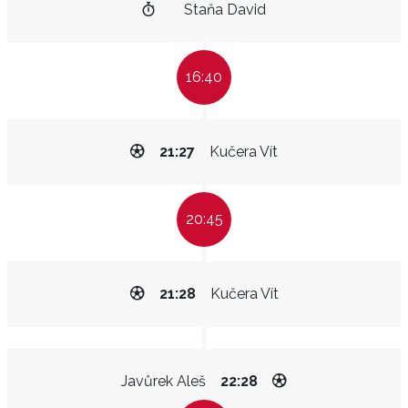
Staňa David
16:40
21:27
Kučera Vít
20:45
21:28
Kučera Vít
Javůrek Aleš
22:28