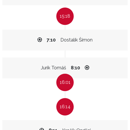
15:18
7:10
Dostalík Šimon
Jurík Tomáš
8:10
16:01
16:14