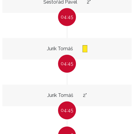
Šestořád Pavel
2"
04:45
Jurík Tomáš
04:45
Jurík Tomáš
2"
04:45