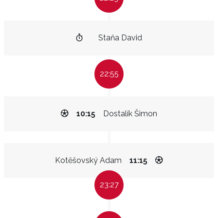
Staňa David
22:55
10:15
Dostalík Šimon
Kotěšovský Adam
11:15
23:27