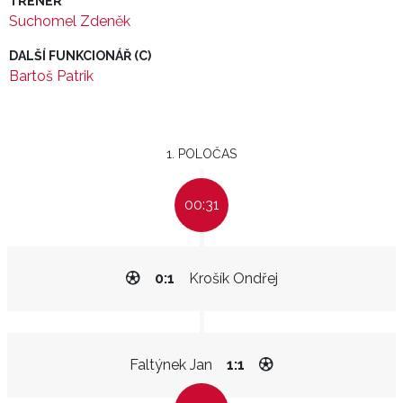
TRENÉR
Suchomel Zdeněk
DALŠÍ FUNKCIONÁŘ (C)
Bartoš Patrik
1. POLOČAS
00:31
0:1
Krošík Ondřej
Faltýnek Jan
1:1