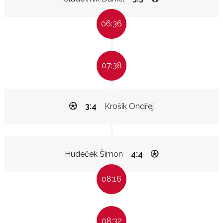
06:36
07:38
3:4
Krošík Ondřej
Hudeček Šimon
4:4
08:16
08:32