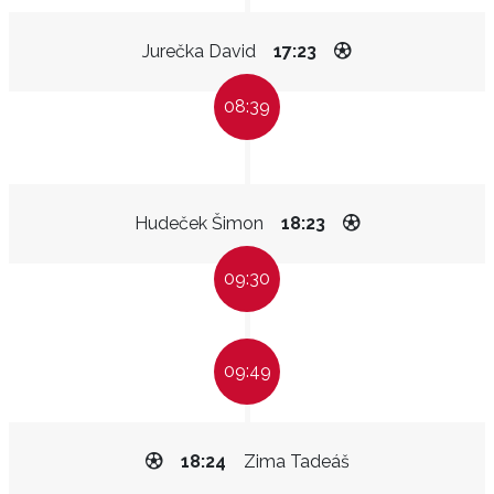
Jurečka David
17:23
08:39
Hudeček Šimon
18:23
09:30
09:49
18:24
Zima Tadeáš