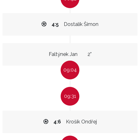
4:5
Dostalík Šimon
Faltýnek Jan
2"
09:04
09:31
4:6
Krošík Ondřej