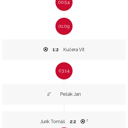
00:54
01:09
1:2
Kučera Vít
03:14
2"
Pešák Jan
7
Jurík Tomáš
2:2