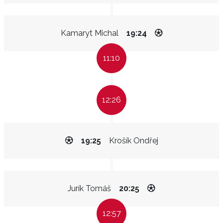
Kamaryt Michal
19:24
11:10
12:26
19:25
Krošík Ondřej
Jurík Tomáš
20:25
12:57