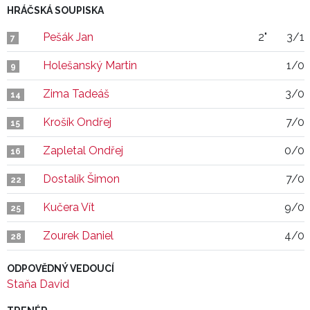
HRÁČSKÁ SOUPISKA
Pešák Jan
2"
3/1
7
Holešanský Martin
1/0
9
Zima Tadeáš
3/0
14
Krošík Ondřej
7/0
15
Zapletal Ondřej
0/0
16
Dostalík Šimon
7/0
22
Kučera Vít
9/0
25
Zourek Daniel
4/0
28
ODPOVĚDNÝ VEDOUCÍ
Staňa David