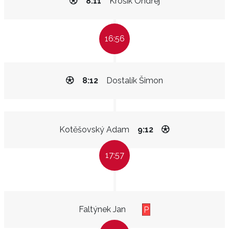
8:11
Krošík Ondřej
16:56
8:12
Dostalík Šimon
Kotěšovský Adam
9:12
17:57
Faltýnek Jan
P