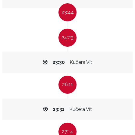
23:44
24:23
23:30
Kučera Vít
26:11
23:31
Kučera Vít
27:14