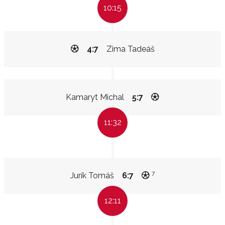
10:15
4:7
Zima Tadeáš
Kamaryt Michal
5:7
11:32
7
Jurík Tomáš
6:7
12:11