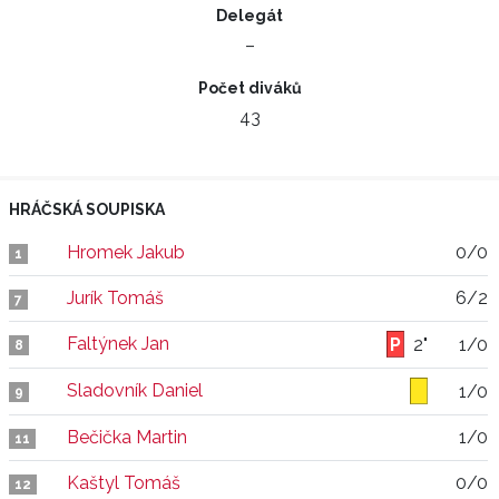
Delegát
–
Počet diváků
43
HRÁČSKÁ SOUPISKA
Hromek Jakub
0/0
1
Jurík Tomáš
6/2
7
Faltýnek Jan
2"
1/0
8
Sladovník Daniel
1/0
9
Bečička Martin
1/0
11
Kaštyl Tomáš
0/0
12