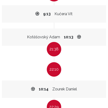
9:13
Kučera Vít
Kotěšovský Adam
10:13
21:38
22:10
10:14
Zourek Daniel
22:29