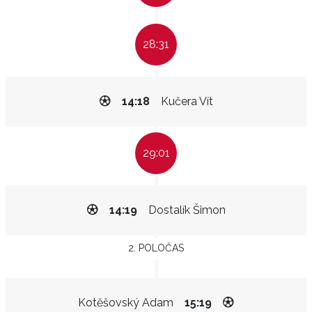
28:31
14:18
Kučera Vít
29:01
14:19
Dostalík Šimon
2. POLOČAS
Kotěšovský Adam
15:19