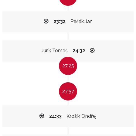
23:32
Pešák Jan
Jurík Tomáš
24:32
27:25
27:57
24:33
Krošík Ondřej