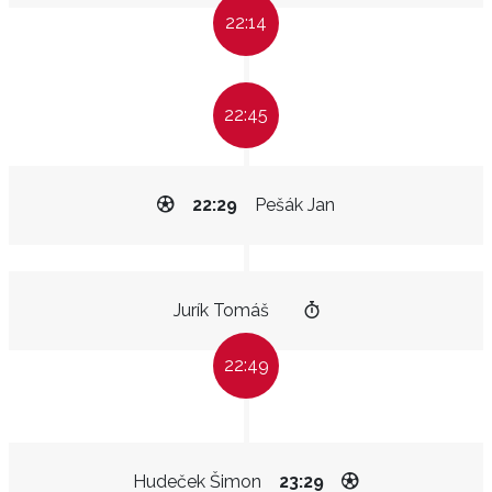
22:14
22:45
22:29
Pešák Jan
Jurík Tomáš
22:49
Hudeček Šimon
23:29