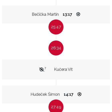
Bečička Martin
13:17
25:47
26:34
7
Kučera Vít
Hudeček Šimon
14:17
27:49