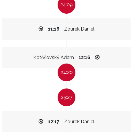
24:09
11:16
Zourek Daniel
Kotěšovský Adam
12:16
24:20
25:27
12:17
Zourek Daniel