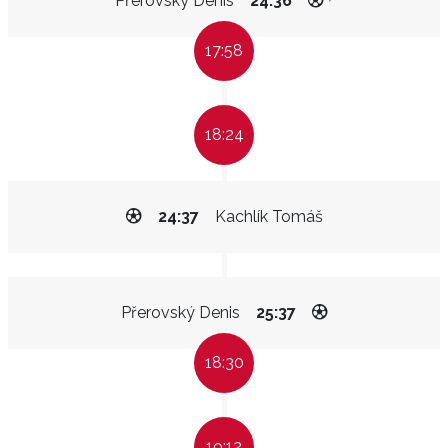
Přerovský Denis
24:36
17:58
18:24
24:37
Kachlík Tomáš
Přerovský Denis
25:37
18:30
19:12