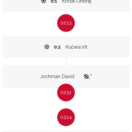
0:1
Krošík Ondřej
02:13
0:2
Kučera Vít
7
Jochman David
02:51
03:14