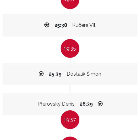
25:38
Kučera Vít
19:35
25:39
Dostalík Šimon
Přerovský Denis
26:39
19:57