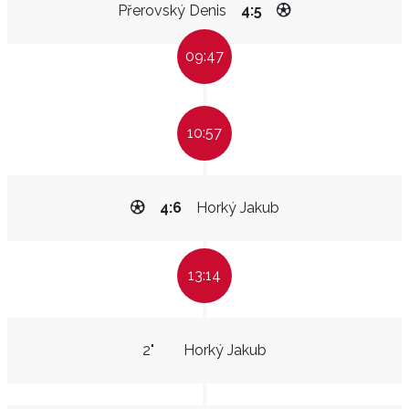
Přerovský Denis
4:5
09:47
10:57
4:6
Horký Jakub
13:14
2"
Horký Jakub