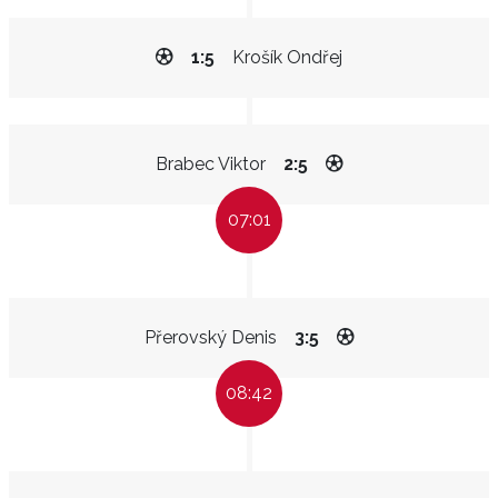
1:5
Krošík Ondřej
Brabec Viktor
2:5
07:01
Přerovský Denis
3:5
08:42