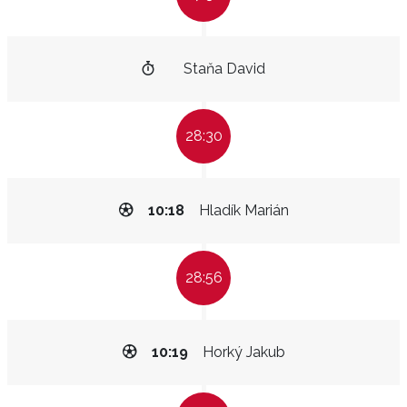
Staňa David
28:30
10:18
Hladík Marián
28:56
10:19
Horký Jakub