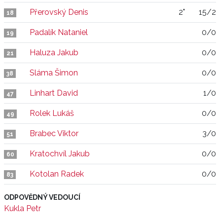
Přerovský Denis
2"
15/2
18
Padalík Nataniel
0/0
19
Haluza Jakub
0/0
21
Sláma Šimon
0/0
38
Linhart David
1/0
47
Rolek Lukáš
0/0
49
Brabec Viktor
3/0
51
Kratochvíl Jakub
0/0
60
Kotolan Radek
0/0
83
ODPOVĚDNÝ VEDOUCÍ
Kukla Petr