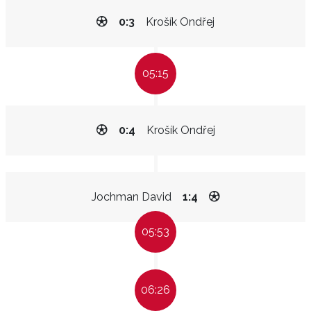
0:3
Krošík Ondřej
05:15
0:4
Krošík Ondřej
Jochman David
1:4
05:53
06:26