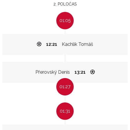
2. POLOČAS
01:05
12:21
Kachlík Tomáš
Přerovský Denis
13:21
01:27
01:31