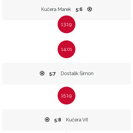
Kučera Marek
5:6
13:19
14:01
5:7
Dostalík Šimon
15:19
5:8
Kučera Vít