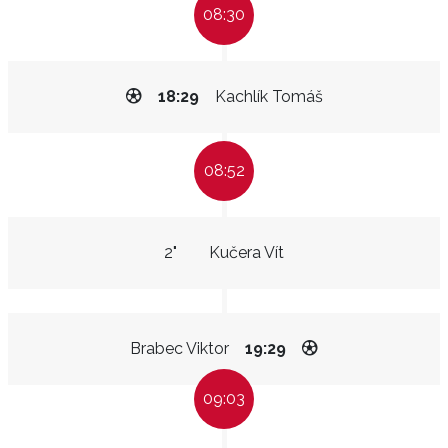
08:30
18:29
Kachlík Tomáš
08:52
2"
Kučera Vít
Brabec Viktor
19:29
09:03