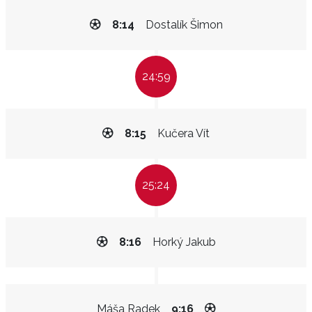
8:14
Dostalík Šimon
24:59
8:15
Kučera Vít
25:24
8:16
Horký Jakub
Máša Radek
9:16