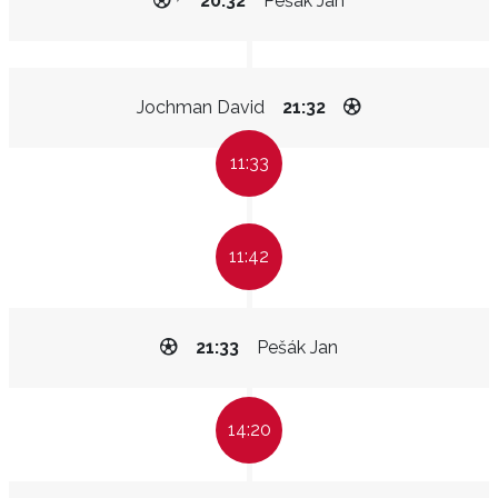
20:32
Pešák Jan
Jochman David
21:32
11:33
11:42
21:33
Pešák Jan
14:20