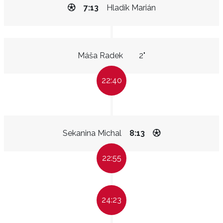
7:13
Hladík Marián
Máša Radek
2"
22:40
Sekanina Michal
8:13
22:55
24:23