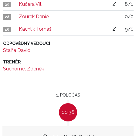
Kučera Vít
2"
8/0
25
Zourek Daniel
0/0
28
Kachlík Tomáš
2"
9/0
46
ODPOVĚDNÝ VEDOUCÍ
Staňa David
TRENÉR
Suchomel Zdeněk
1. POLOČAS
00:36