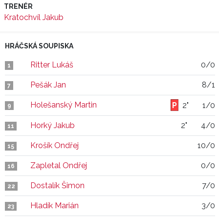
TRENÉR
Kratochvíl Jakub
HRÁČSKÁ SOUPISKA
Ritter Lukáš
0/0
1
Pešák Jan
8/1
7
Holešanský Martin
2"
1/0
9
Horký Jakub
2"
4/0
11
Krošík Ondřej
10/0
15
Zapletal Ondřej
0/0
16
Dostalík Šimon
7/0
22
Hladík Marián
3/0
23