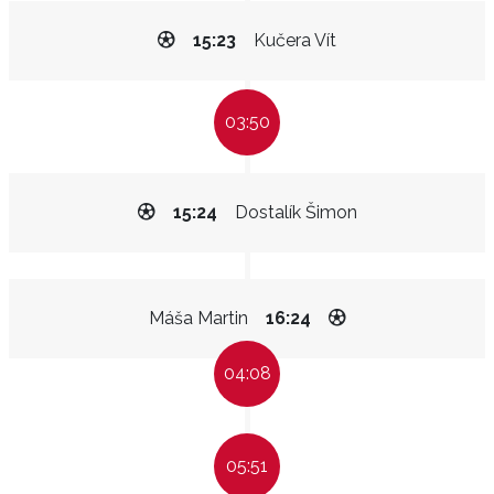
15:23
Kučera Vít
03:50
15:24
Dostalík Šimon
Máša Martin
16:24
04:08
05:51