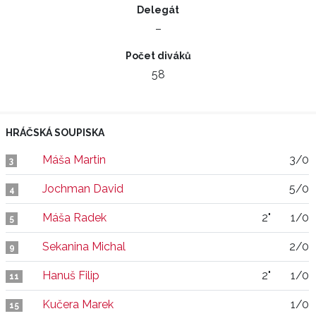
Delegát
–
Počet diváků
58
HRÁČSKÁ SOUPISKA
Máša Martin
3/0
3
Jochman David
5/0
4
Máša Radek
2"
1/0
5
Sekanina Michal
2/0
9
Hanuš Filip
2"
1/0
11
Kučera Marek
1/0
15