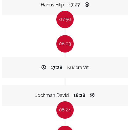
Hanuš Filip
17:27
07:50
08:03
17:28
Kučera Vít
Jochman David
18:28
08:24