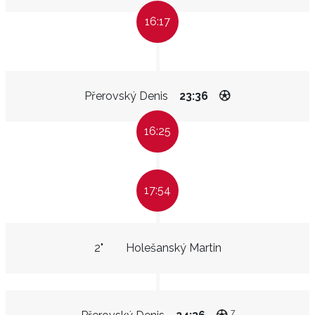
16:17
Přerovský Denis
23:36
16:25
17:54
2"
Holešanský Martin
7