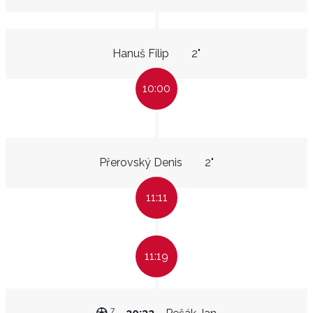
Hanuš Filip
2"
10:00
Přerovský Denis
2"
11:11
11:19
7