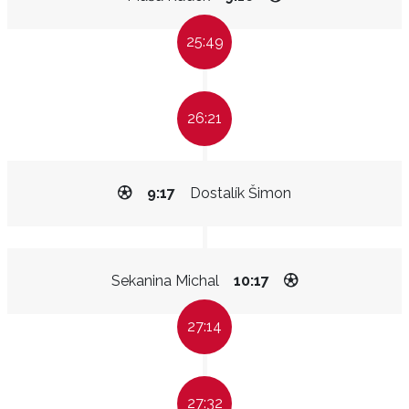
25:49
26:21
9:17
Dostalík Šimon
Sekanina Michal
10:17
27:14
27:32