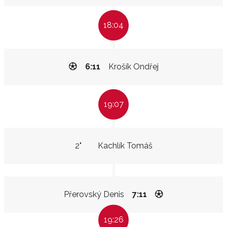
18:04
6:11
Krošík Ondřej
19:07
2"
Kachlík Tomáš
Přerovský Denis
7:11
19:26