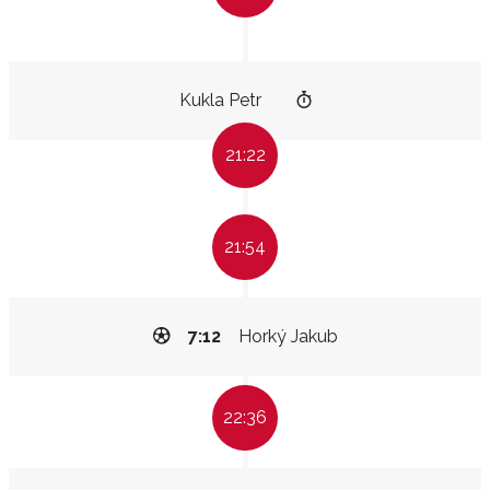
Kukla Petr
21:22
21:54
7:12
Horký Jakub
22:36