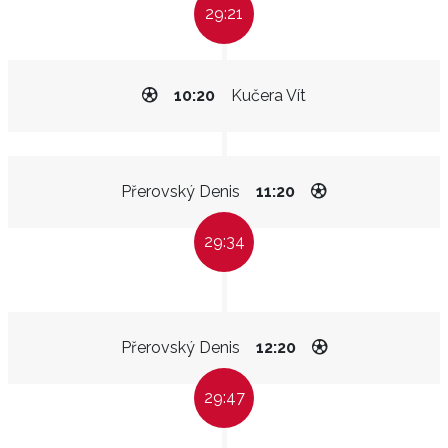
29:21
10:20
Kučera Vít
Přerovský Denis
11:20
29:34
Přerovský Denis
12:20
29:47