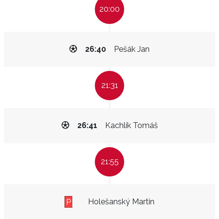
20:00
26:40
Pešák Jan
21:31
26:41
Kachlík Tomáš
21:55
Holešanský Martin
P