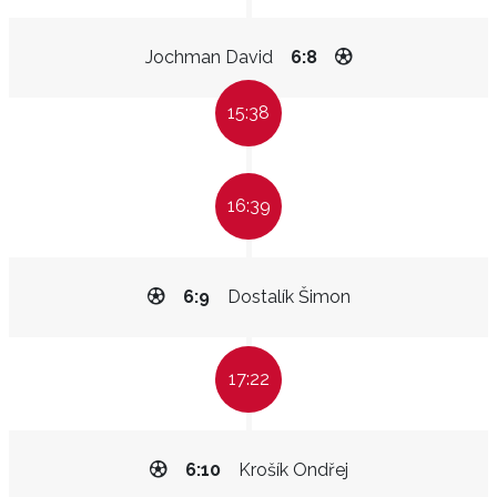
Jochman David
6:8
15:38
16:39
6:9
Dostalík Šimon
17:22
6:10
Krošík Ondřej