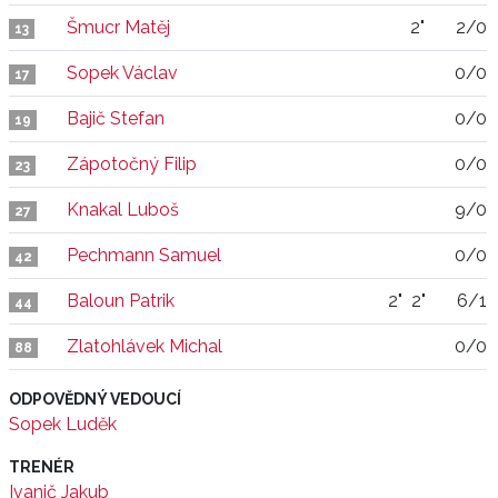
Šmucr Matěj
2"
2/0
13
Sopek Václav
0/0
17
Bajič Stefan
0/0
19
Zápotočný Filip
0/0
23
Knakal Luboš
9/0
27
Pechmann Samuel
0/0
42
Baloun Patrik
2"
2"
6/1
44
Zlatohlávek Michal
0/0
88
ODPOVĚDNÝ VEDOUCÍ
Sopek Luděk
TRENÉR
Ivanič Jakub