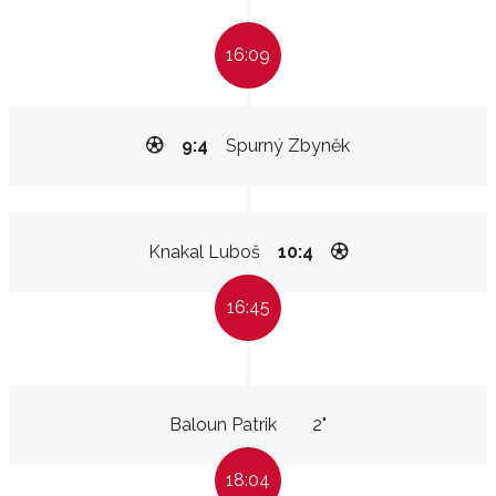
16:09
9:4
Spurný Zbyněk
Knakal Luboš
10:4
16:45
Baloun Patrik
2"
18:04