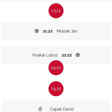
23:14
21:22
Mrázek Jan
Knakal Luboš
22:22
29:22
29:35
Čapek David