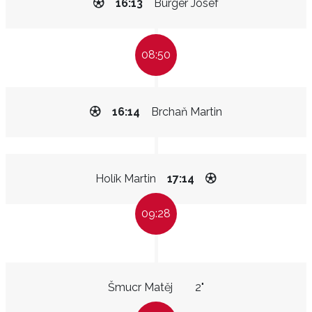
16:13
Bürger Josef
08:50
16:14
Brchaň Martin
Holík Martin
17:14
09:28
Šmucr Matěj
2"