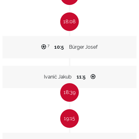
18:08
7
10:5
Bürger Josef
Ivanič Jakub
11:5
18:39
19:15