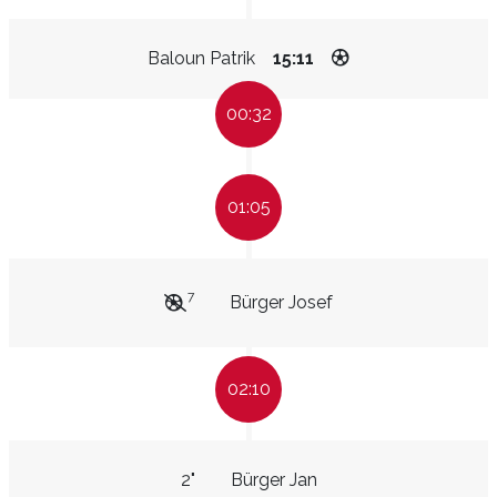
Baloun Patrik
15:11
00:32
01:05
7
Bürger Josef
02:10
2"
Bürger Jan