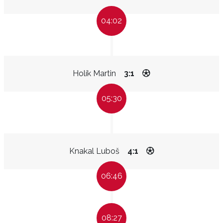
04:02
Holík Martin
3:1
05:30
Knakal Luboš
4:1
06:46
08:27