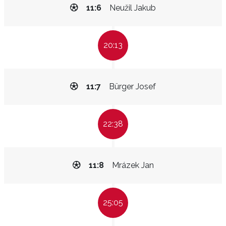
11:6
Neužil Jakub
20:13
11:7
Bürger Josef
22:38
11:8
Mrázek Jan
25:05