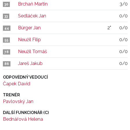
Brchaň Martin
3/0
30
Sedláček Jan
0/0
33
Bürger Jan
2"
0/0
44
Neužil Filip
0/0
55
Neužil Tomáš
0/0
78
Jareš Jakub
0/0
86
ODPOVĚDNÝ VEDOUCÍ
Čapek David
TRENÉR
Pavlovský Jan
DALŠÍ FUNKCIONÁŘ (C)
Bednářová Helena