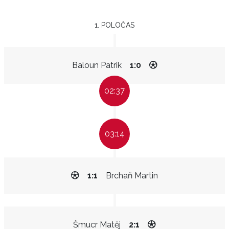
1. POLOČAS
Baloun Patrik
1:0
02:37
03:14
1:1
Brchaň Martin
Šmucr Matěj
2:1