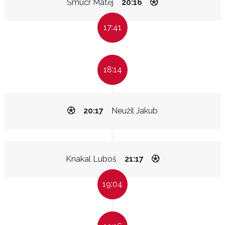
Šmucr Matěj
20:16
17:41
18:14
20:17
Neužil Jakub
Knakal Luboš
21:17
19:04