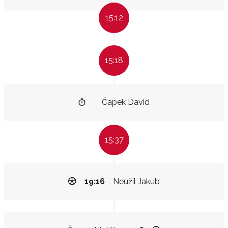
15:12
15:18
Čapek David
15:37
19:16
Neužil Jakub