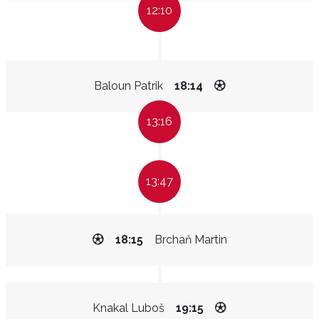
12:10
Baloun Patrik
18:14
13:16
13:47
18:15
Brchaň Martin
Knakal Luboš
19:15