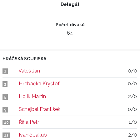
Delegát
–
Počet diváků
64
HRÁČSKÁ SOUPISKA
Valeš Jan
0/0
1
Hřebačka Kryštof
0/0
3
Holík Martin
2/0
5
Schejbal František
0/0
9
Říha Petr
1/0
10
Ivanič Jakub
2/0
11