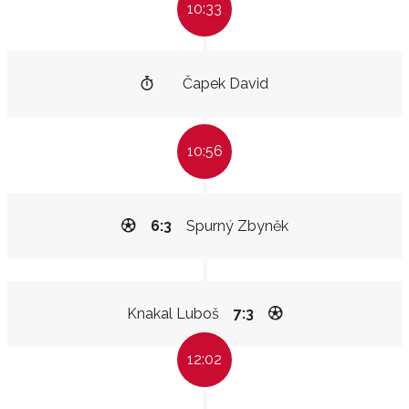
10:33
Čapek David
10:56
6:3
Spurný Zbyněk
Knakal Luboš
7:3
12:02