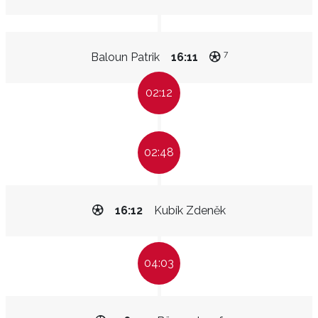
7
Baloun Patrik
16:11
02:12
02:48
16:12
Kubík Zdeněk
04:03