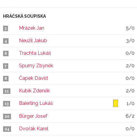
HRÁČSKÁ SOUPISKA
Mrázek Jan
5/0
3
Neužil Jakub
3/0
4
Trachta Lukáš
0/0
6
Spurný Zbyněk
2/0
7
Čapek David
0/0
8
Kubík Zdeněk
2/0
11
Baierling Lukáš
1/0
13
Bürger Josef
6/2
20
Dvořák Karel
0/0
24