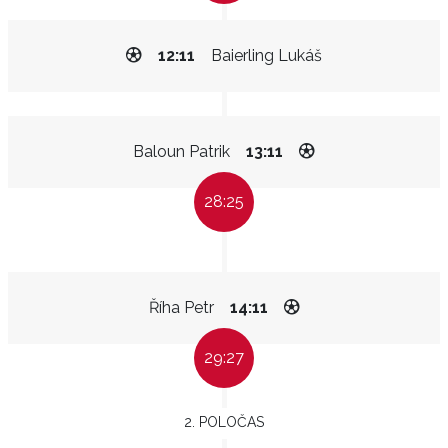
12:11
Baierling Lukáš
Baloun Patrik
13:11
28:25
Říha Petr
14:11
29:27
2. POLOČAS