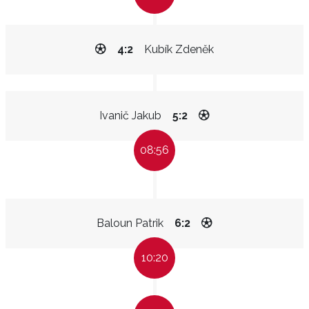
4:2
Kubík Zdeněk
Ivanič Jakub
5:2
08:56
Baloun Patrik
6:2
10:20