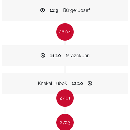
11:9
Bürger Josef
26:04
11:10
Mrázek Jan
Knakal Luboš
12:10
27:01
27:13