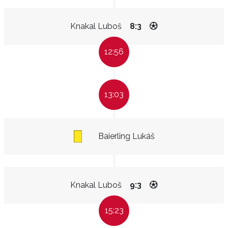
Knakal Luboš
8:3
12:56
13:03
Baierling Lukáš
Knakal Luboš
9:3
15:23