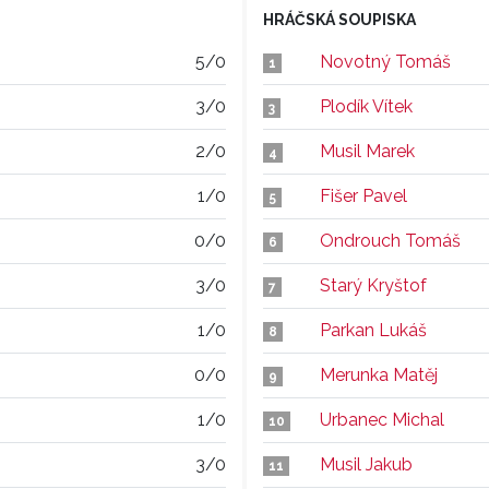
HRÁČSKÁ SOUPISKA
5/0
Novotný Tomáš
1
3/0
Plodík Vítek
3
2/0
Musil Marek
4
1/0
Fišer Pavel
5
0/0
Ondrouch Tomáš
6
3/0
Starý Kryštof
7
1/0
Parkan Lukáš
8
0/0
Merunka Matěj
9
1/0
Urbanec Michal
10
3/0
Musil Jakub
11