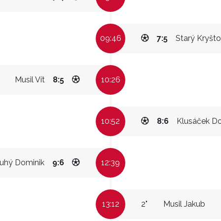
09:46
7:5
Starý Kryšto
Musil Vít
8:5
10:26
10:52
8:6
Klusáček D
uhý Dominik
9:6
12:39
13:12
2"
Musil Jakub