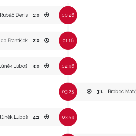
Rubáč Denis
1:0
00:26
da František
2:0
01:16
tůněk Luboš
3:0
02:46
03:25
3:1
Brabec Matě
tůněk Luboš
4:1
03:54