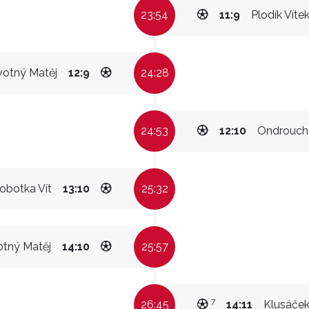
23:54
11:9
Plodík Víte
otný Matěj
12:9
24:28
24:53
12:10
Ondrouch
obotka Vít
13:10
25:32
tný Matěj
14:10
25:57
7
26:45
14:11
Klusáček