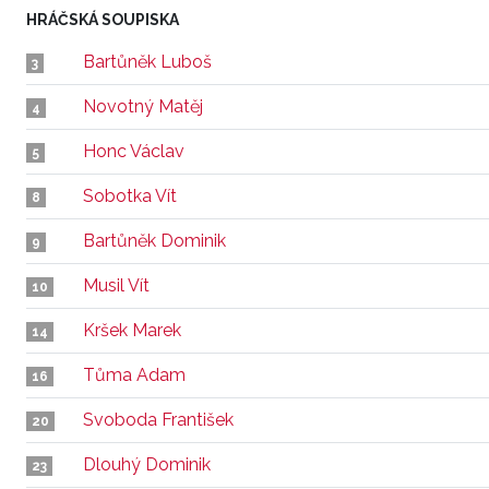
HRÁČSKÁ SOUPISKA
Bartůněk Luboš
3
Novotný Matěj
4
Honc Václav
5
Sobotka Vít
8
Bartůněk Dominik
9
Musil Vít
10
Kršek Marek
14
Tůma Adam
16
Svoboda František
20
Dlouhý Dominik
23