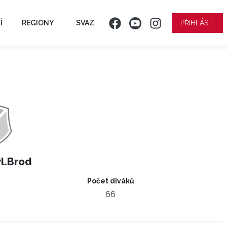
Í
REGIONY
SVAZ
PŘIHLÁSIT
vl.Brod
Počet diváků
66