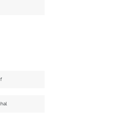
f
hal