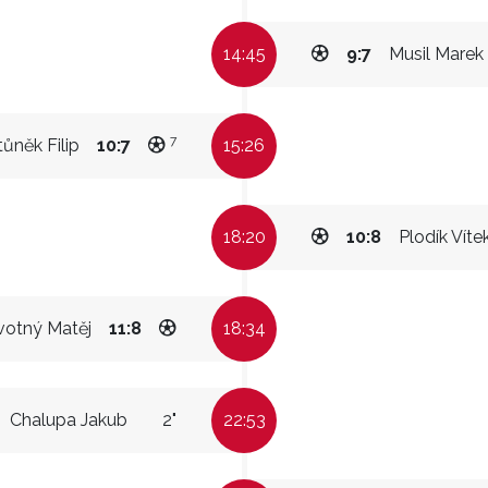
14:45
9:7
Musil Marek
7
tůněk Filip
10:7
15:26
18:20
10:8
Plodík Víte
otný Matěj
11:8
18:34
Chalupa Jakub
2"
22:53