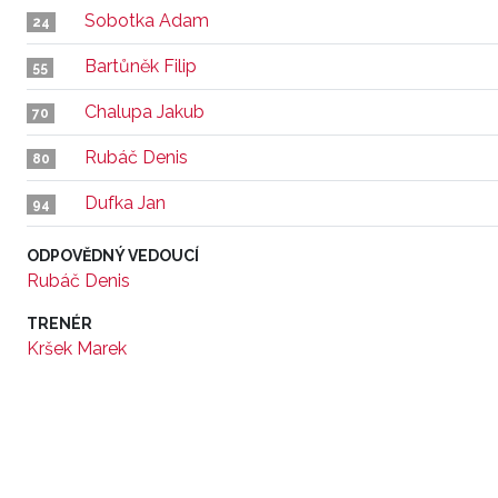
Sobotka Adam
24
Bartůněk Filip
55
Chalupa Jakub
70
Rubáč Denis
80
Dufka Jan
94
ODPOVĚDNÝ VEDOUCÍ
Rubáč Denis
TRENÉR
Kršek Marek