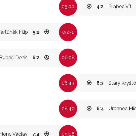
05:00
4:2
Brabec Vít
artůněk Filip
5:2
05:31
Rubáč Denis
6:2
06:08
06:43
6:3
Starý Kryšto
08:40
6:4
Urbanec Mic
Honc Václav
7:4
09:08