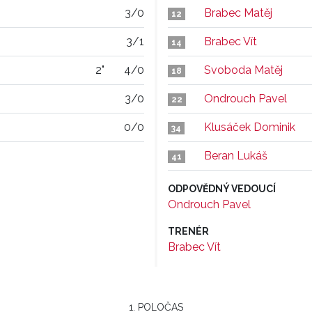
3/0
Brabec Matěj
12
3/1
Brabec Vít
14
2"
4/0
Svoboda Matěj
18
3/0
Ondrouch Pavel
22
0/0
Klusáček Dominik
34
Beran Lukáš
41
ODPOVĚDNÝ VEDOUCÍ
Ondrouch Pavel
TRENÉR
Brabec Vít
1. POLOČAS