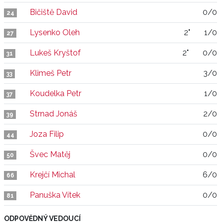
Bičiště David
0/0
24
Lysenko Oleh
2"
1/0
27
Lukeš Kryštof
2"
0/0
31
Klimeš Petr
3/0
33
Koudelka Petr
1/0
37
Strnad Jonáš
2/0
39
Joza Filip
0/0
44
Švec Matěj
0/0
50
Krejčí Michal
6/0
66
Panuška Vítek
0/0
81
ODPOVĚDNÝ VEDOUCÍ