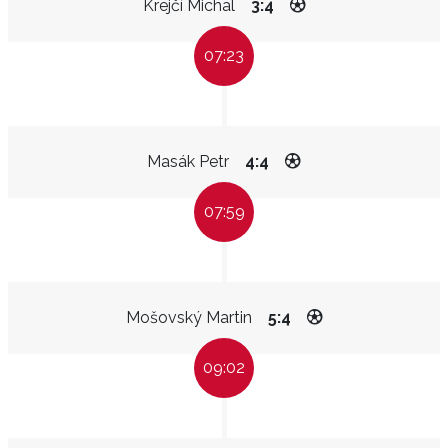
Krejčí Michal
3:4
07:23
Masák Petr
4:4
07:59
Mošovský Martin
5:4
09:02