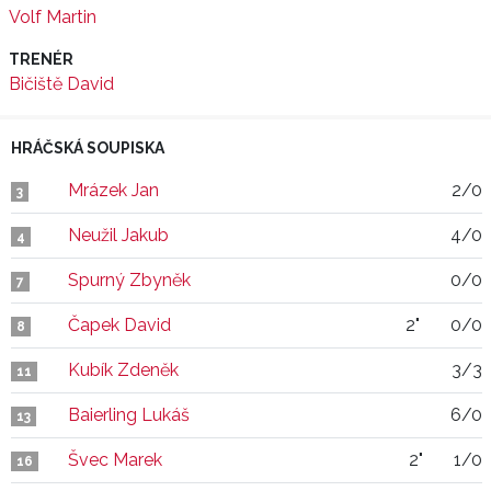
Volf Martin
TRENÉR
Bičiště David
HRÁČSKÁ SOUPISKA
Mrázek Jan
2/0
3
Neužil Jakub
4/0
4
Spurný Zbyněk
0/0
7
Čapek David
2"
0/0
8
Kubík Zdeněk
3/3
11
Baierling Lukáš
6/0
13
Švec Marek
2"
1/0
16