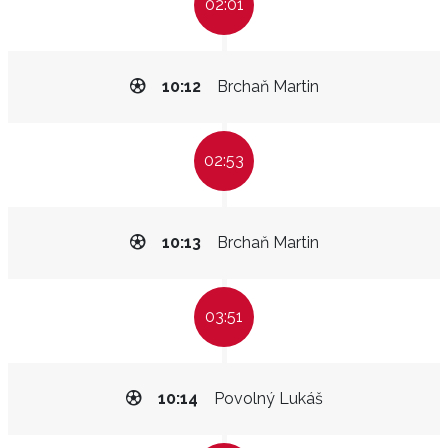
02:01
10:12
Brchaň Martin
02:53
10:13
Brchaň Martin
03:51
10:14
Povolný Lukáš