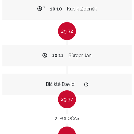
7
10:10
Kubík Zdeněk
29:32
10:11
Bürger Jan
Bičiště David
29:37
2. POLOČAS