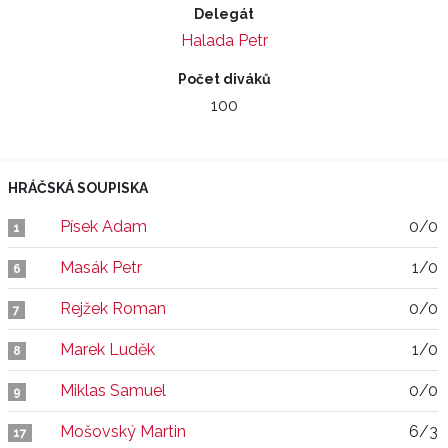
Delegát
Halada Petr
Počet diváků
100
HRÁČSKÁ SOUPISKA
Písek Adam
0/0
1
Masák Petr
1/0
6
Rejžek Roman
0/0
7
Marek Luděk
1/0
8
Miklas Samuel
0/0
9
Mošovský Martin
6/3
17