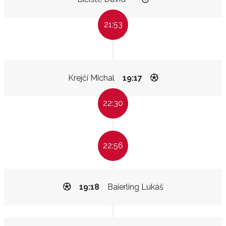
21:53
Krejčí Michal
19:17
22:30
22:56
19:18
Baierling Lukáš