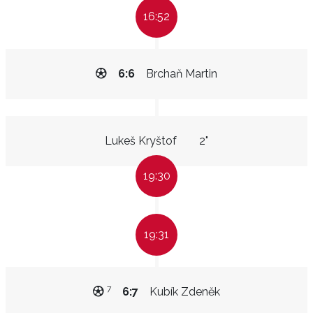
16:52
6:6
Brchaň Martin
Lukeš Kryštof
2"
19:30
19:31
7
6:7
Kubík Zdeněk