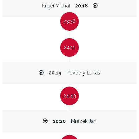
Krejčí Michal
20:18
23:36
24:11
20:19
Povolný Lukáš
24:43
20:20
Mrázek Jan