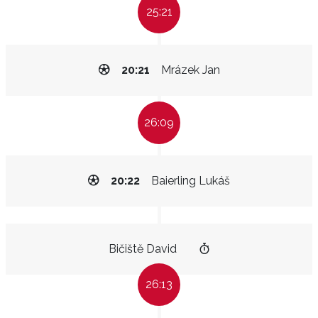
25:21
20:21
Mrázek Jan
26:09
20:22
Baierling Lukáš
Bičiště David
26:13