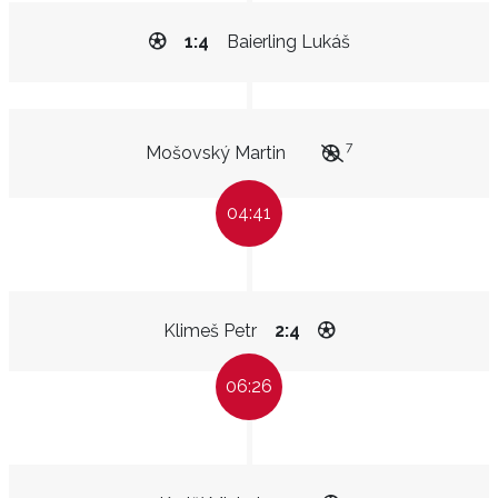
1:4
Baierling Lukáš
7
Mošovský Martin
04:41
Klimeš Petr
2:4
06:26