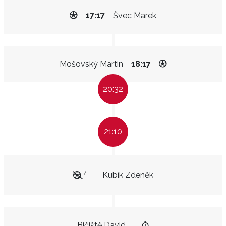
17:17
Švec Marek
Mošovský Martin
18:17
20:32
21:10
7
Kubík Zdeněk
Bičiště David