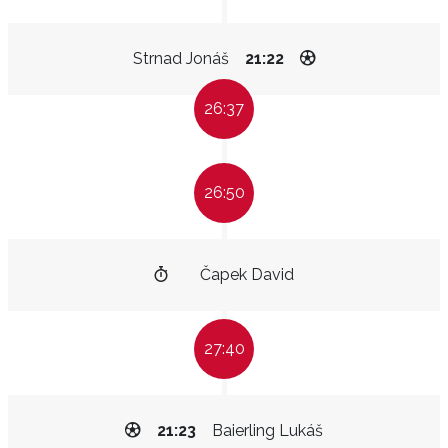
Strnad Jonáš
21:22
26:37
26:50
Čapek David
27:40
21:23
Baierling Lukáš