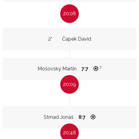
20:08
2"
Čapek David
7
Mošovský Martin
7:7
20:09
Strnad Jonáš
8:7
20:48