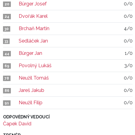
Bürger Josef
0/0
20
Dvořák Karel
0/0
24
Brchaň Martin
4/0
30
Sedláček Jan
0/0
33
Bürger Jan
1/0
44
Povolný Lukáš
3/0
69
Neužil Tomáš
0/0
78
Jareš Jakub
0/0
86
Neužil Filip
0/0
91
ODPOVĚDNÝ VEDOUCÍ
Čapek David