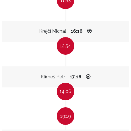
11:53
Krejčí Michal
16:16
12:54
Klimeš Petr
17:16
14:06
19:19