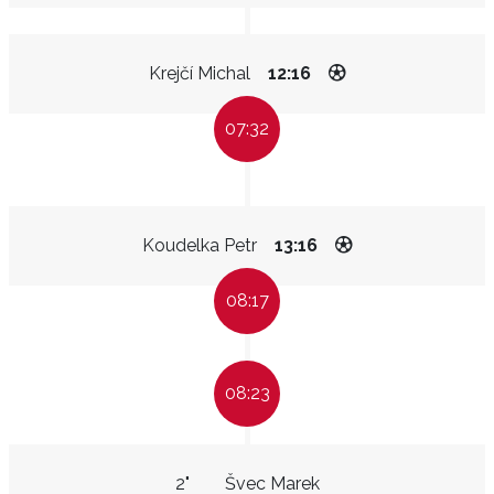
Krejčí Michal
12:16
07:32
Koudelka Petr
13:16
08:17
08:23
2"
Švec Marek