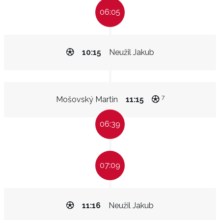
06:05
10:15
Neužil Jakub
7
Mošovský Martin
11:15
06:39
07:09
11:16
Neužil Jakub