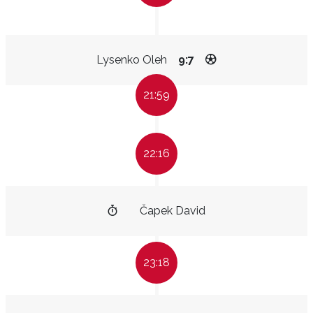
Lysenko Oleh
9:7
21:59
22:16
Čapek David
23:18