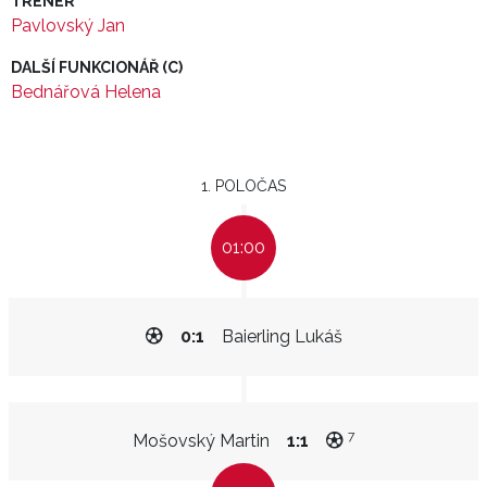
TRENÉR
Pavlovský Jan
DALŠÍ FUNKCIONÁŘ (C)
Bednářová Helena
1. POLOČAS
01:00
0:1
Baierling Lukáš
7
Mošovský Martin
1:1