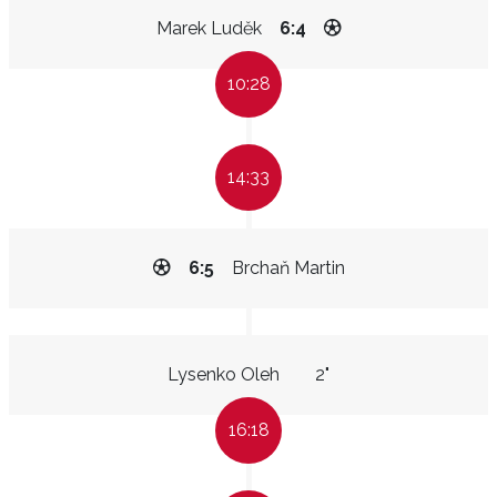
Marek Luděk
6:4
10:28
14:33
6:5
Brchaň Martin
Lysenko Oleh
2"
16:18