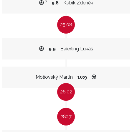
7
9:8
Kubík Zdeněk
25:08
9:9
Baierling Lukáš
Mošovský Martin
10:9
26:02
28:17