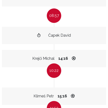
08:57
Čapek David
Krejčí Michal
14:16
10:22
Klimeš Petr
15:16