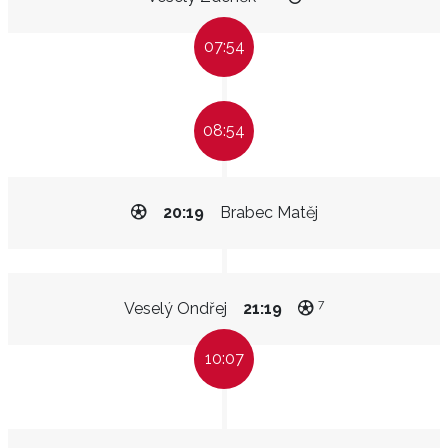
07:54
08:54
20:19
Brabec Matěj
7
Veselý Ondřej
21:19
10:07