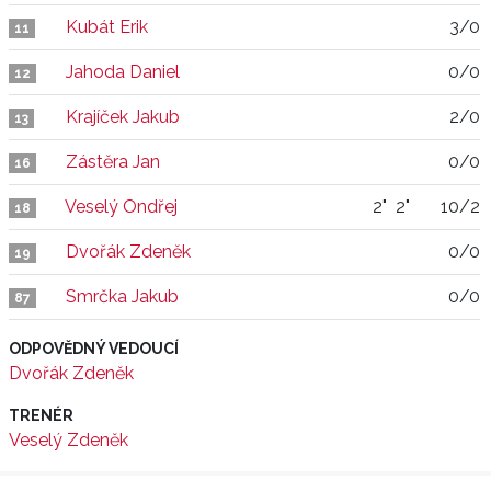
Kubát Erik
3/0
11
Jahoda Daniel
0/0
12
Krajíček Jakub
2/0
13
Zástěra Jan
0/0
16
Veselý Ondřej
2"
2"
10/2
18
Dvořák Zdeněk
0/0
19
Smrčka Jakub
0/0
87
ODPOVĚDNÝ VEDOUCÍ
Dvořák Zdeněk
TRENÉR
Veselý Zdeněk