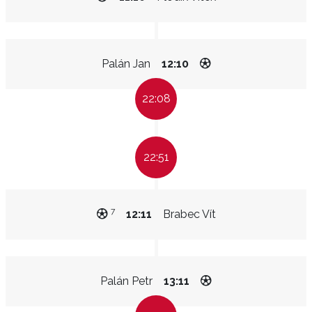
Palán Jan
12:10
22:08
22:51
7
12:11
Brabec Vít
Palán Petr
13:11