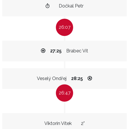
Dočkal Petr
26:07
27:25
Brabec Vít
Veselý Ondřej
28:25
26:47
Viktorin Vítek
2"