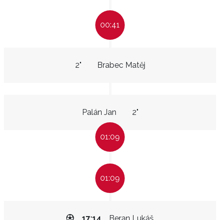
00:41
2"
Brabec Matěj
Palán Jan
2"
01:09
01:09
17:14
Beran Lukáš