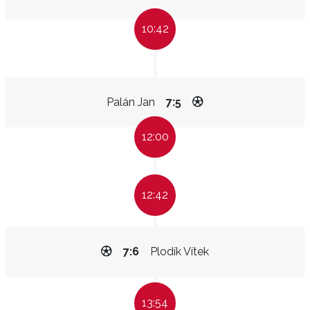
10:42
Palán Jan
7:5
12:00
12:42
7:6
Plodík Vítek
13:54