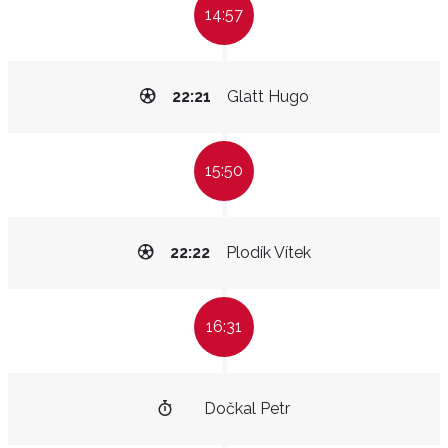
14:57
22:21
Glatt Hugo
15:50
22:22
Plodík Vítek
16:31
Dočkal Petr