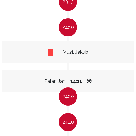
23:13
24:10
Musil Jakub
Palán Jan
14:11
24:10
24:10