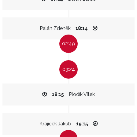
Palán Zdeněk
18:14
02:49
03:24
18:15
Plodík Vítek
Krajíček Jakub
19:15