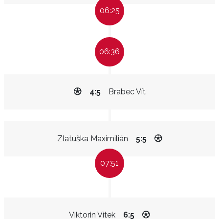
06:25
06:36
4:5
Brabec Vít
Zlatuška Maximilián
5:5
07:51
Viktorin Vítek
6:5