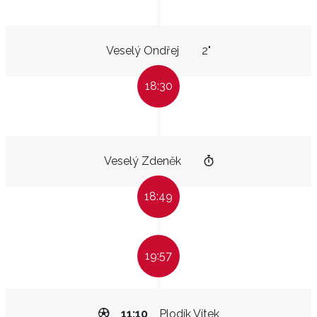
Veselý Ondřej
2"
18:30
Veselý Zdeněk
18:49
19:57
11:10
Plodík Vítek