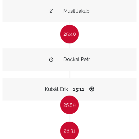
2"
Musil Jakub
25:40
Dočkal Petr
Kubát Erik
15:11
25:59
26:31