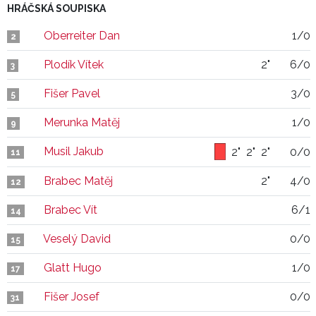
HRÁČSKÁ SOUPISKA
Oberreiter Dan
1/0
2
Plodík Vítek
2"
6/0
3
Fišer Pavel
3/0
5
Merunka Matěj
1/0
9
Musil Jakub
2"
2"
2"
0/0
11
Brabec Matěj
2"
4/0
12
Brabec Vít
6/1
14
Veselý David
0/0
15
Glatt Hugo
1/0
17
Fišer Josef
0/0
31