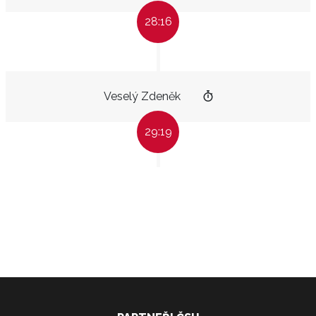
28:16
Veselý Zdeněk
29:19