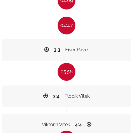
04:09
04:47
3:3
Fišer Pavel
05:56
3:4
Plodík Vítek
Viktorin Vítek
4:4