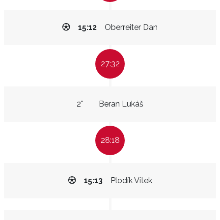
15:12
Oberreiter Dan
27:32
2"
Beran Lukáš
28:18
15:13
Plodík Vítek