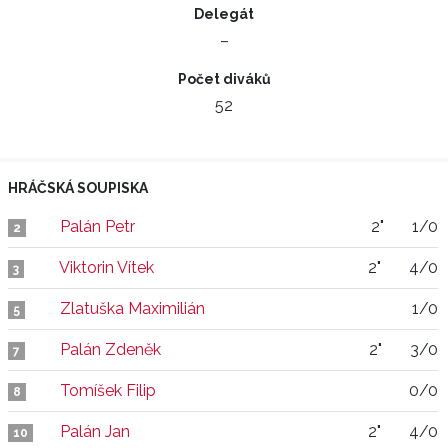
Delegát
–
Počet diváků
52
HRÁČSKÁ SOUPISKA
Palán Petr
2"
1/0
2
Viktorin Vítek
2"
4/0
3
Zlatuška Maximilián
1/0
5
Palán Zdeněk
2"
3/0
7
Tomíšek Filip
0/0
8
Palán Jan
2"
4/0
10