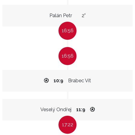
Palán Petr
2"
16:56
16:56
10:9
Brabec Vít
Veselý Ondřej
11:9
17:22