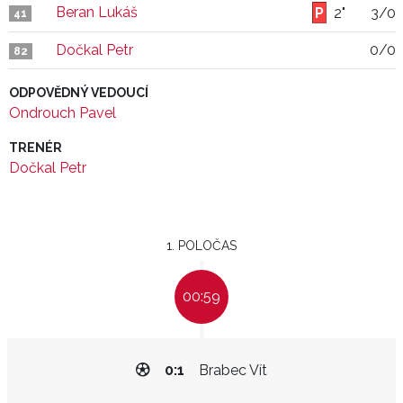
Beran Lukáš
2"
3/0
41
Dočkal Petr
0/0
82
ODPOVĚDNÝ VEDOUCÍ
Ondrouch Pavel
TRENÉR
Dočkal Petr
1. POLOČAS
00:59
0:1
Brabec Vít