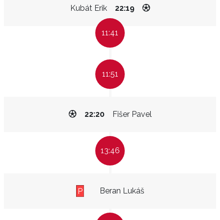
Kubát Erik
22:19
11:41
11:51
22:20
Fišer Pavel
13:46
Beran Lukáš
P