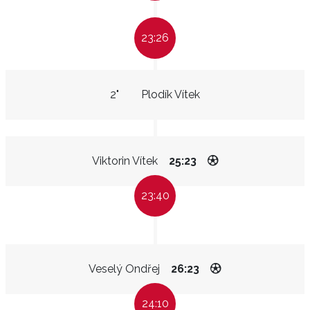
23:26
2"
Plodík Vítek
Viktorin Vítek
25:23
23:40
Veselý Ondřej
26:23
24:10