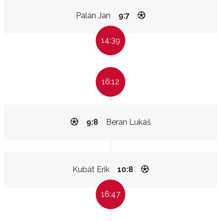
Palán Jan
9:7
14:39
16:12
9:8
Beran Lukáš
Kubát Erik
10:8
16:47