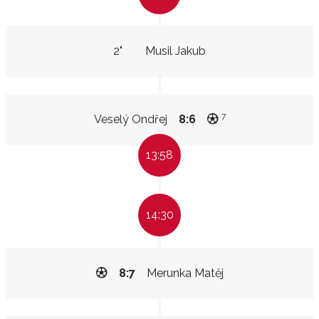
2"
Musil Jakub
7
Veselý Ondřej
8:6
13:58
14:30
8:7
Merunka Matěj