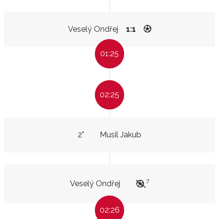
Veselý Ondřej
1:1
01:25
02:25
2"
Musil Jakub
7
Veselý Ondřej
02:26