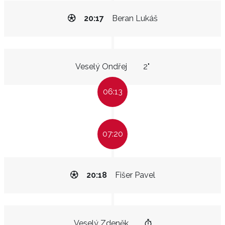
20:17
Beran Lukáš
Veselý Ondřej
2"
06:13
07:20
20:18
Fišer Pavel
Veselý Zdeněk