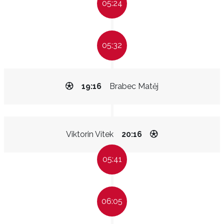
05:24
05:32
19:16
Brabec Matěj
Viktorin Vítek
20:16
05:41
06:05