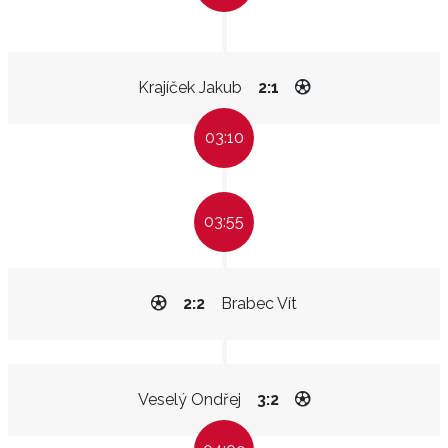
Krajíček Jakub
2:1
03:10
03:55
2:2
Brabec Vít
Veselý Ondřej
3:2