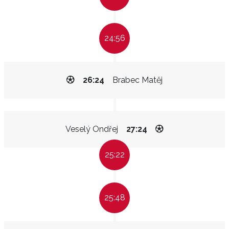
24:56
26:24
Brabec Matěj
Veselý Ondřej
27:24
25:22
25:48