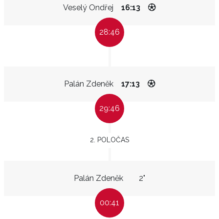
Veselý Ondřej
16:13
28:46
Palán Zdeněk
17:13
29:46
2. POLOČAS
Palán Zdeněk
2"
00:41