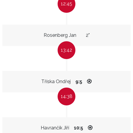
12:45
Rosenberg Jan
2"
13:42
Tříska Ondřej
9:5
14:38
Havrančík Jiří
10:5