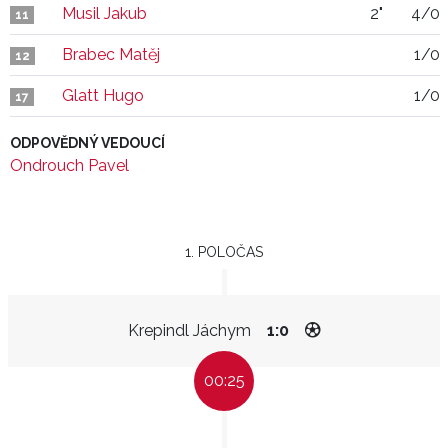
Musil Jakub
2"
4/0
11
Brabec Matěj
1/0
12
Glatt Hugo
1/0
17
ODPOVĚDNÝ VEDOUCÍ
Ondrouch Pavel
1. POLOČAS
Krepindl Jáchym
1:0
00:25