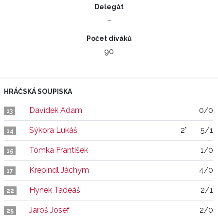
Delegát
–
Počet diváků
90
HRÁČSKÁ SOUPISKA
Davídek Adam
0/0
13
Sýkora Lukáš
2"
5/1
14
Tomka František
1/0
15
Krepindl Jáchym
4/0
17
Hynek Tadeáš
2/1
22
Jaroš Josef
2/0
25