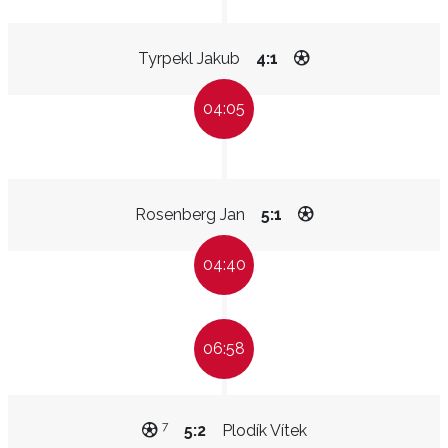
Tyrpekl Jakub
4:1
04:05
Rosenberg Jan
5:1
04:40
06:58
7
5:2
Plodík Vítek