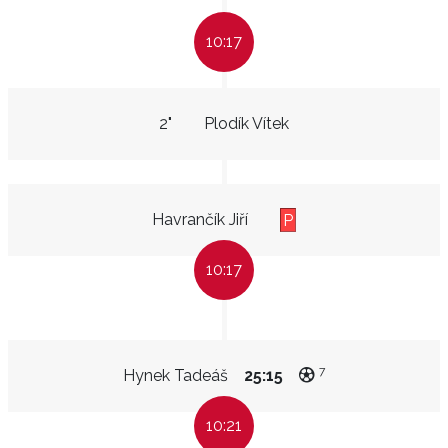
10:17
2"
Plodík Vítek
Havrančík Jiří
P
10:17
7
Hynek Tadeáš
25:15
10:21