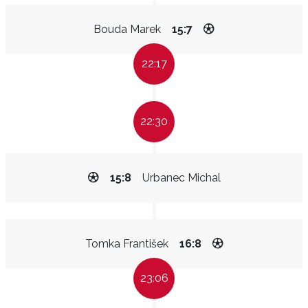
Bouda Marek
15:7
22:17
22:30
15:8
Urbanec Michal
Tomka František
16:8
23:06