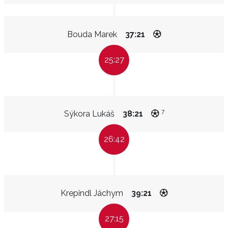
Bouda Marek
37:21
25:27
7
Sýkora Lukáš
38:21
26:42
Krepindl Jáchym
39:21
27:15