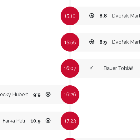
15:10
8:8
Dvořák Mart
15:55
8:9
Dvořák Mart
16:07
2"
Bauer Tobiáš
ecký Hubert
9:9
16:26
Farka Petr
10:9
17:23