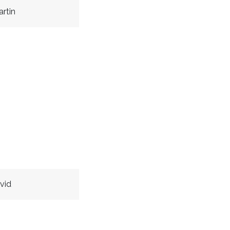
rtin
vid