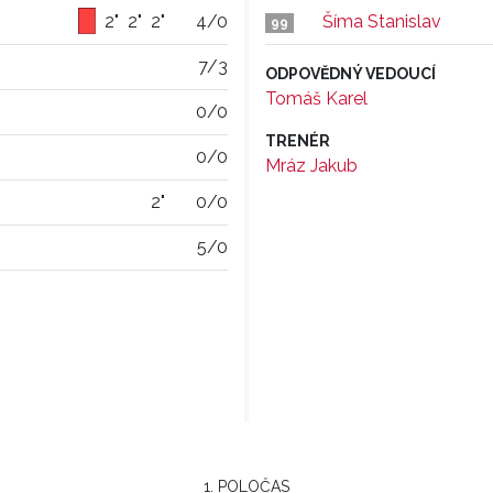
2"
2"
2"
4/0
Šíma Stanislav
99
7/3
ODPOVĚDNÝ VEDOUCÍ
Tomáš Karel
0/0
TRENÉR
0/0
Mráz Jakub
2"
0/0
5/0
1. POLOČAS