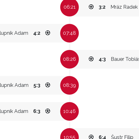
06:21
3:2
Mráz Radek
lupník Adam
4:2
07:48
08:26
4:3
Bauer Tobiá
lupník Adam
5:3
08:39
lupník Adam
6:3
10:46
10:55
6:4
Šustr Filip