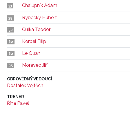
Chalupník Adam
33
Rybecký Hubert
39
Culka Teodor
50
Korbel Filip
62
Le Quan
82
Moravec Jiří
95
ODPOVĚDNÝ VEDOUCÍ
Dostálek Vojtěch
TRENÉR
Říha Pavel