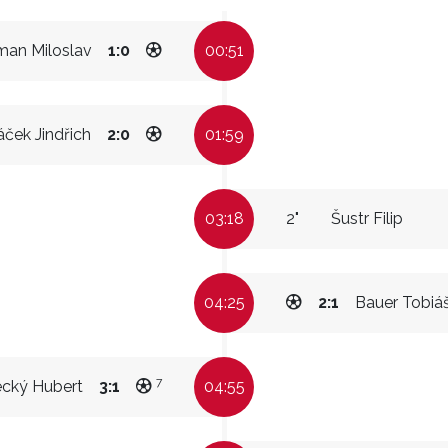
an Miloslav
1:0
00:51
áček Jindřich
2:0
01:59
03:18
2"
Šustr Filip
04:25
2:1
Bauer Tobiá
7
cký Hubert
3:1
04:55