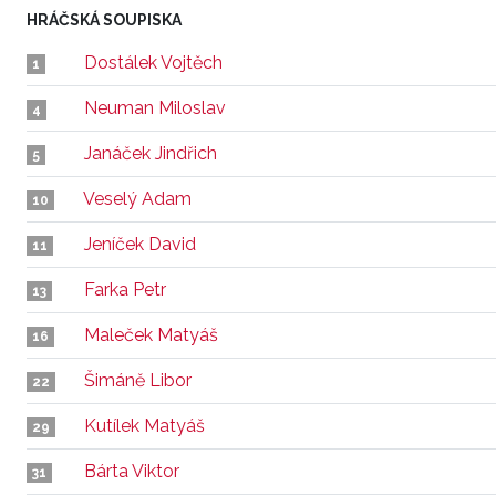
HRÁČSKÁ SOUPISKA
Dostálek Vojtěch
1
Neuman Miloslav
4
Janáček Jindřich
5
Veselý Adam
10
Jeníček David
11
Farka Petr
13
Maleček Matyáš
16
Šimáně Libor
22
Kutílek Matyáš
29
Bárta Viktor
31