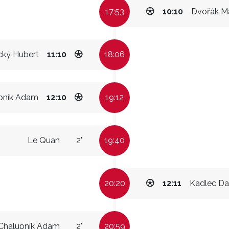
17:53
10:10
Dvořák Ma
ký Hubert
11:10
18:06
pník Adam
12:10
19:12
Le Quan
2"
19:40
20:20
12:11
Kadlec Da
Chalupník Adam
2"
20:59