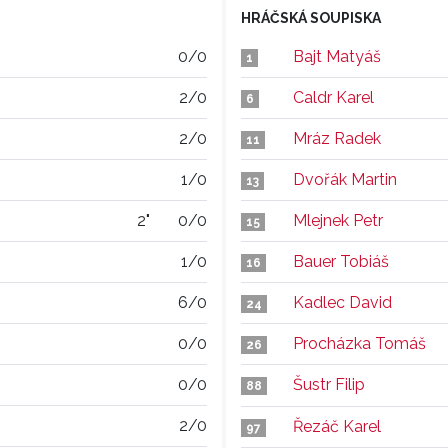
HRÁČSKÁ SOUPISKA
0/0
Bajt Matyáš
1
2/0
Caldr Karel
6
2/0
Mráz Radek
11
1/0
Dvořák Martin
13
2"
0/0
Mlejnek Petr
15
1/0
Bauer Tobiáš
16
6/0
Kadlec David
24
0/0
Procházka Tomáš
26
0/0
Šustr Filip
88
2/0
Řezáč Karel
97