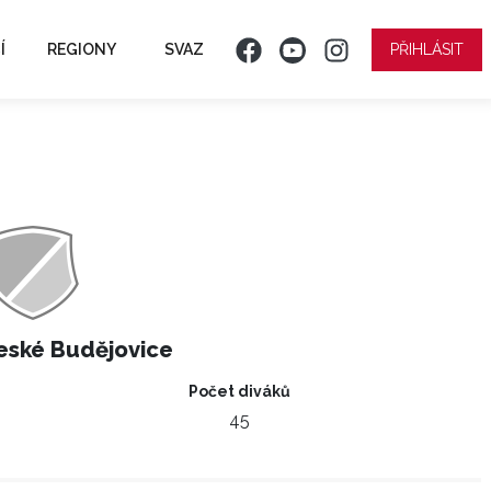
Í
REGIONY
SVAZ
PŘIHLÁSIT
eské Budějovice
Počet diváků
45