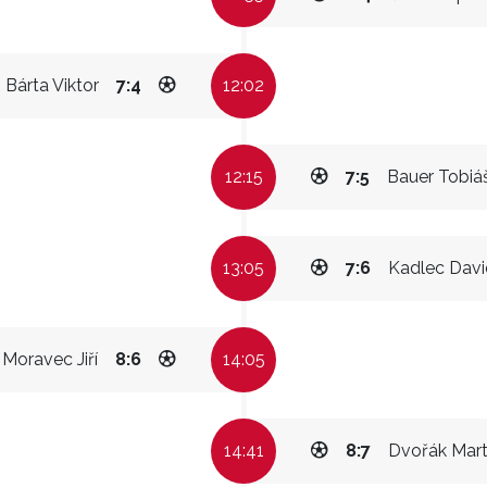
Bárta Viktor
7:4
12:02
12:15
7:5
Bauer Tobiá
13:05
7:6
Kadlec Davi
Moravec Jiří
8:6
14:05
14:41
8:7
Dvořák Mart