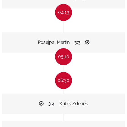
04:13
Posejpal Martin
3:3
05:10
06:30
3:4
Kubík Zdeněk