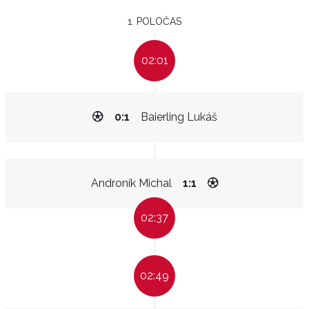
1. POLOČAS
02:01
0:1
Baierling Lukáš
Androník Michal
1:1
02:37
02:49