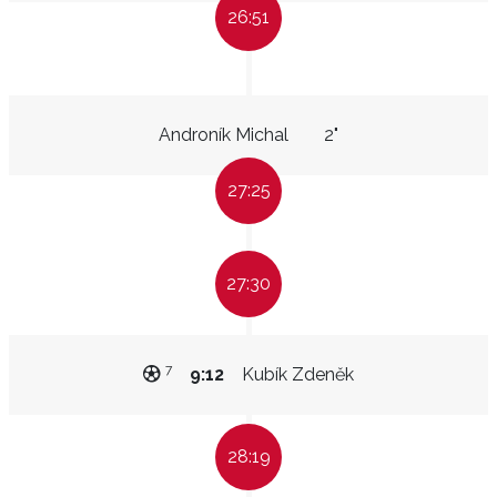
26:51
Androník Michal
2"
27:25
27:30
7
9:12
Kubík Zdeněk
28:19