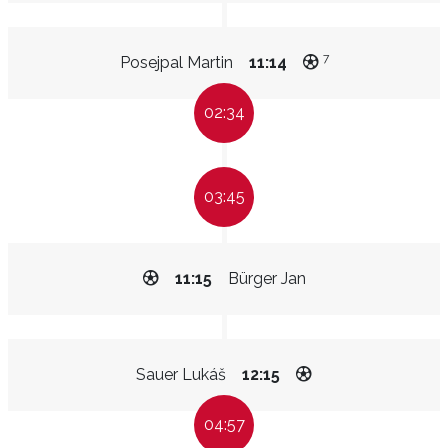
7
Posejpal Martin
11:14
02:34
03:45
11:15
Bürger Jan
Sauer Lukáš
12:15
04:57