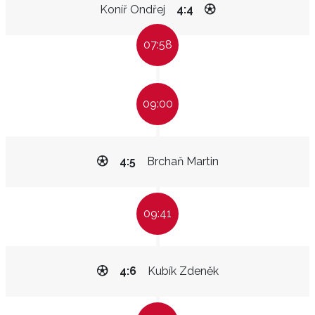
Koníř Ondřej
4:4
07:58
09:00
4:5
Brchaň Martin
09:41
4:6
Kubík Zdeněk