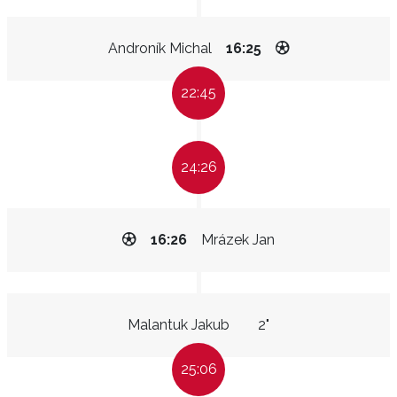
Androník Michal
16:25
22:45
24:26
16:26
Mrázek Jan
Malantuk Jakub
2"
25:06