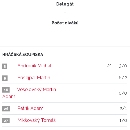
Delegát
–
Počet diváků
–
HRÁČSKÁ SOUPISKA
Androník Michal
2"
3/0
5
Posejpal Martin
6/2
9
Veselovský Martin
16
0/0
Adam
Petrík Adam
2/1
26
Mikšovský Tomáš
1/0
27