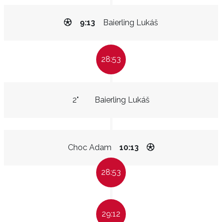
9:13
Baierling Lukáš
28:53
2"
Baierling Lukáš
Choc Adam
10:13
28:53
29:12