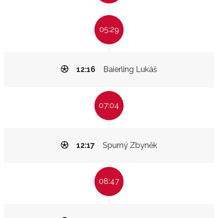
05:29
12:16
Baierling Lukáš
07:04
12:17
Spurný Zbyněk
08:47