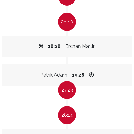
26:40
18:28
Brchaň Martin
Petrík Adam
19:28
27:23
28:14