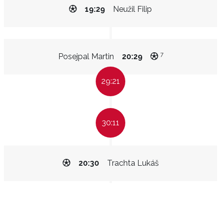
19:29
Neužil Filip
7
Posejpal Martin
20:29
29:21
30:11
20:30
Trachta Lukáš