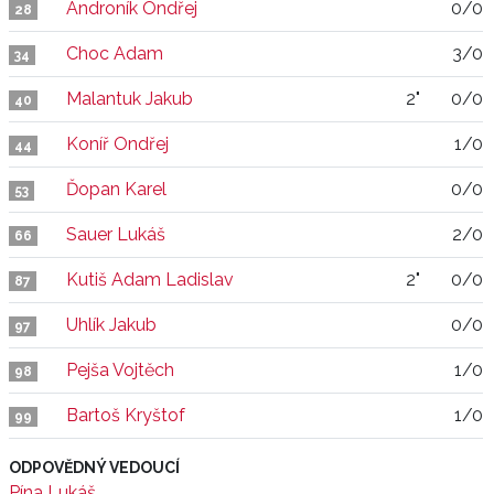
Androník Ondřej
0/0
28
Choc Adam
3/0
34
Malantuk Jakub
2"
0/0
40
Koníř Ondřej
1/0
44
Ďopan Karel
0/0
53
Sauer Lukáš
2/0
66
Kutiš Adam Ladislav
2"
0/0
87
Uhlík Jakub
0/0
97
Pejša Vojtěch
1/0
98
Bartoš Kryštof
1/0
99
ODPOVĚDNÝ VEDOUCÍ
Pína Lukáš