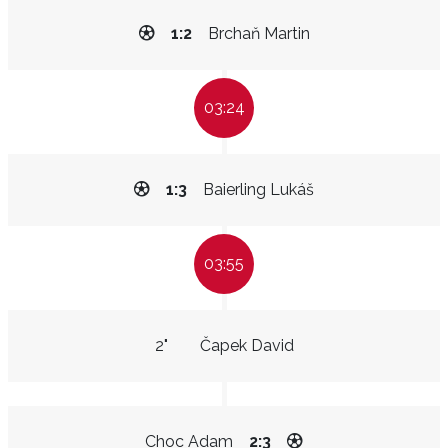
1:2
Brchaň Martin
03:24
1:3
Baierling Lukáš
03:55
2"
Čapek David
Choc Adam
2:3