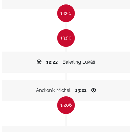
13:50
13:50
12:22
Baierling Lukáš
Androník Michal
13:22
15:06