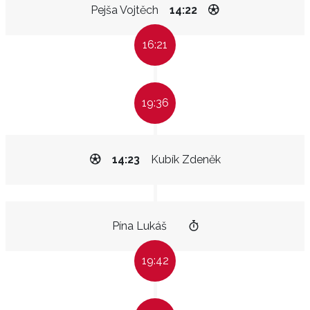
Pejša Vojtěch
14:22
16:21
19:36
14:23
Kubík Zdeněk
Pína Lukáš
19:42