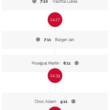
7:10
Trachta Lukáš
24:27
7:11
Bürger Jan
Posejpal Martin
8:11
24:39
Choc Adam
9:11