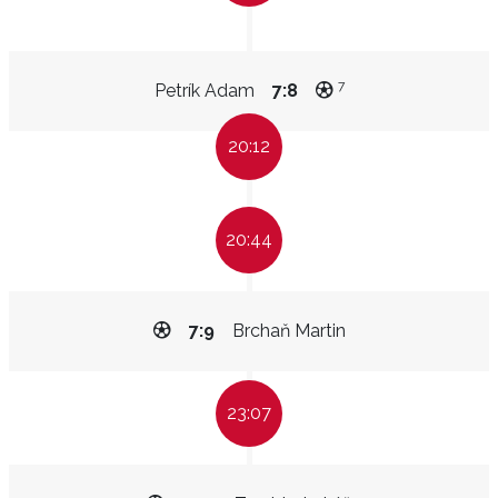
7
Petrík Adam
7:8
20:12
20:44
7:9
Brchaň Martin
23:07