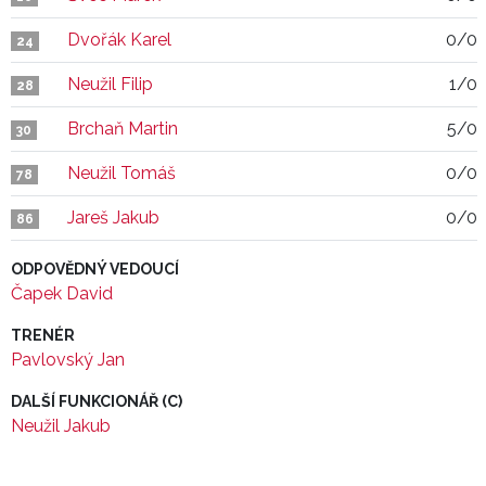
Dvořák Karel
0/0
24
Neužil Filip
1/0
28
Brchaň Martin
5/0
30
Neužil Tomáš
0/0
78
Jareš Jakub
0/0
86
ODPOVĚDNÝ VEDOUCÍ
Čapek David
TRENÉR
Pavlovský Jan
DALŠÍ FUNKCIONÁŘ (C)
Neužil Jakub