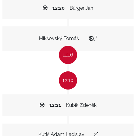
12:20
Bürger Jan
7
Mikšovský Tomáš
11:16
12:10
12:21
Kubík Zdeněk
Kutiš Adam Ladislav
2"