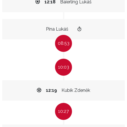
12:18
Baierling Lukáš
Pína Lukáš
08:53
10:03
12:19
Kubík Zdeněk
10:27