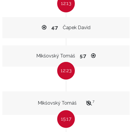
12:13
4:7
Čapek David
Mikšovský Tomáš
5:7
12:23
7
Mikšovský Tomáš
15:17