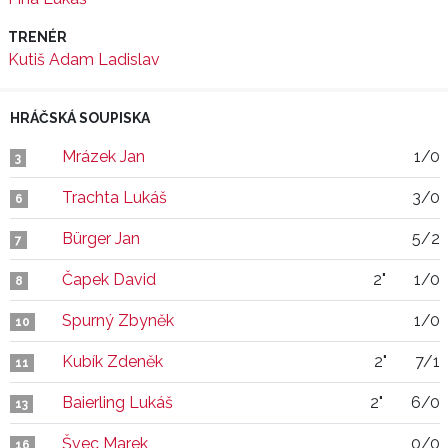
TRENÉR
Kutiš Adam Ladislav
HRÁČSKÁ SOUPISKA
Mrázek Jan
1/0
3
Trachta Lukáš
3/0
6
Bürger Jan
5/2
7
Čapek David
2"
1/0
8
Spurný Zbyněk
1/0
10
Kubík Zdeněk
2"
7/1
11
Baierling Lukáš
2"
6/0
13
Švec Marek
0/0
16