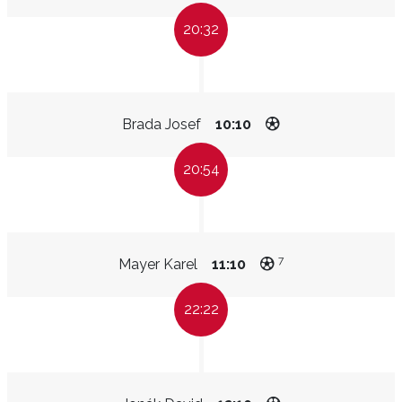
20:32
Brada Josef
10:10
20:54
7
Mayer Karel
11:10
22:22