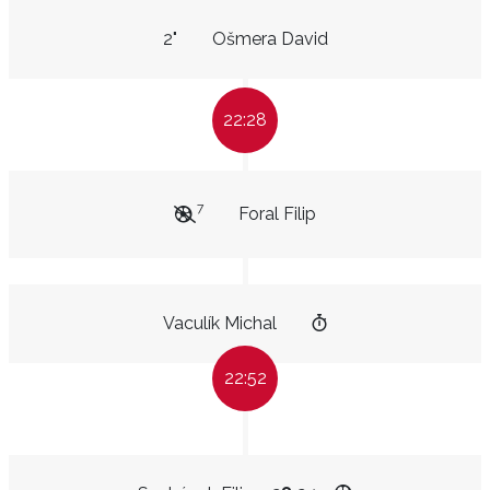
2"
Ošmera David
22:28
7
Foral Filip
Vaculík Michal
22:52