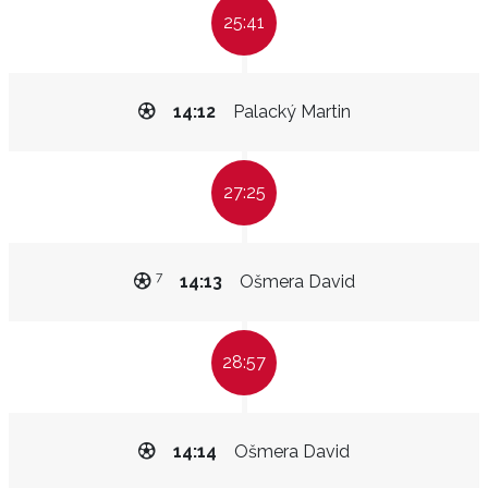
25:41
14:12
Palacký Martin
27:25
7
14:13
Ošmera David
28:57
14:14
Ošmera David