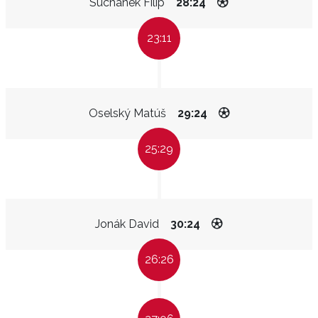
Suchánek Filip
28:24
23:11
Oselský Matúš
29:24
25:29
Jonák David
30:24
26:26