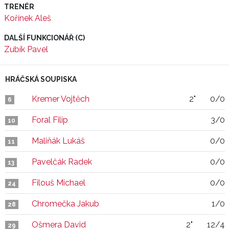
TRENÉR
Kořínek Aleš
DALŠÍ FUNKCIONÁŘ (C)
Zubík Pavel
HRÁČSKÁ SOUPISKA
Kremer Vojtěch
2"
0/0
6
Foral Filip
3/0
10
Maliňák Lukáš
0/0
11
Pavelčák Radek
0/0
13
Filouš Michael
0/0
24
Chromečka Jakub
1/0
28
Ošmera David
2"
12/4
29