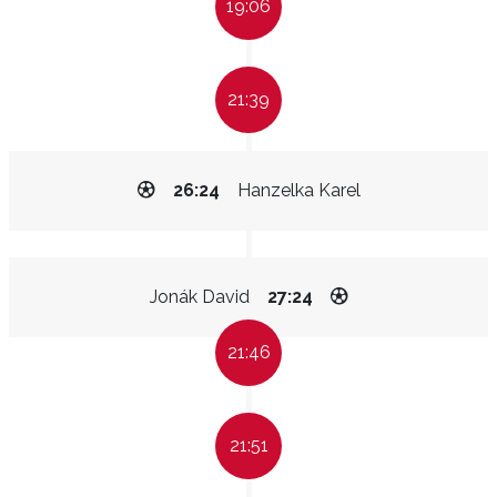
19:06
21:39
26:24
Hanzelka Karel
Jonák David
27:24
21:46
21:51