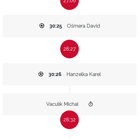
27:06
30:25
Ošmera David
28:27
30:26
Hanzelka Karel
Vaculík Michal
28:32