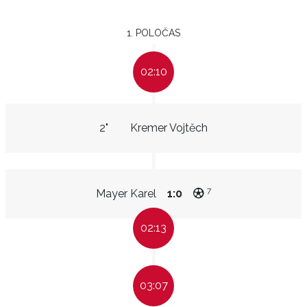
1. POLOČAS
02:10
2"
Kremer Vojtěch
7
Mayer Karel
1:0
02:13
03:07