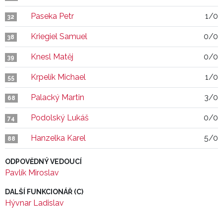
Paseka Petr
1/0
32
Kriegiel Samuel
0/0
38
Knesl Matěj
0/0
39
Krpelík Michael
1/0
55
Palacký Martin
3/0
68
Podolský Lukáš
0/0
74
Hanzelka Karel
5/0
88
ODPOVĚDNÝ VEDOUCÍ
Pavlík Miroslav
DALŠÍ FUNKCIONÁŘ (C)
Hývnar Ladislav