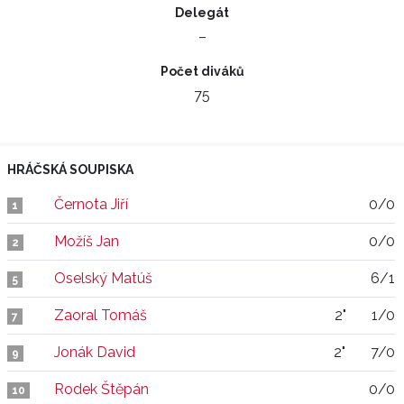
Delegát
–
Počet diváků
75
HRÁČSKÁ SOUPISKA
Černota Jiří
0/0
1
Možíš Jan
0/0
2
Oselský Matúš
6/1
5
Zaoral Tomáš
2"
1/0
7
Jonák David
2"
7/0
9
Rodek Štěpán
0/0
10