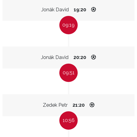
Jonák David
19:20
09:19
Jonák David
20:20
09:51
Zedek Petr
21:20
10:56