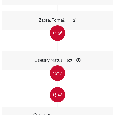
Zaoral Tomáš
2"
14:56
Oselský Matúš
6:7
15:17
15:42
7