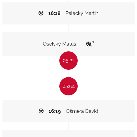
16:18
Palacký Martin
7
Oselský Matúš
05:21
05:54
16:19
Ošmera David