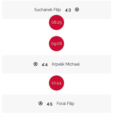
Suchánek Filip
4:3
08:25
09:06
4:4
Krpelík Michael
10:44
4:5
Foral Filip