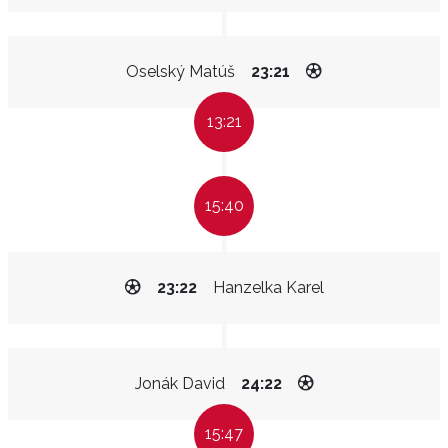
Oselský Matúš
23:21
13:21
15:40
23:22
Hanzelka Karel
Jonák David
24:22
15:47