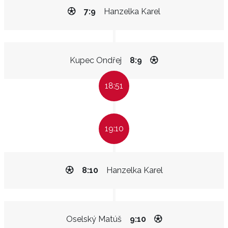
7:9
Hanzelka Karel
Kupec Ondřej
8:9
18:51
19:10
8:10
Hanzelka Karel
Oselský Matúš
9:10