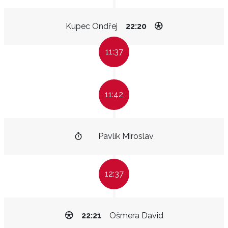
Kupec Ondřej
22:20
11:37
11:42
Pavlík Miroslav
12:37
22:21
Ošmera David