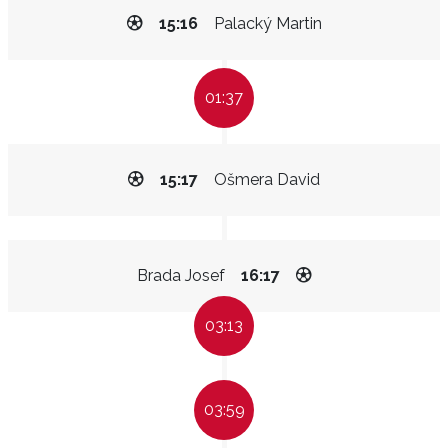
15:16
Palacký Martin
01:37
15:17
Ošmera David
Brada Josef
16:17
03:13
03:59