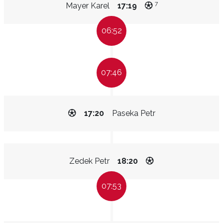
7
Mayer Karel
17:19
06:52
07:46
17:20
Paseka Petr
Zedek Petr
18:20
07:53