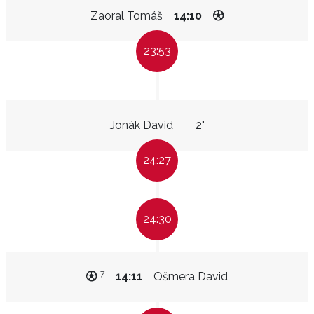
Zaoral Tomáš
14:10
23:53
Jonák David
2"
24:27
24:30
7
14:11
Ošmera David