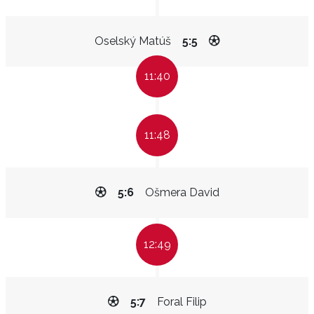
Oselský Matúš
5:5
11:40
11:48
5:6
Ošmera David
12:49
5:7
Foral Filip