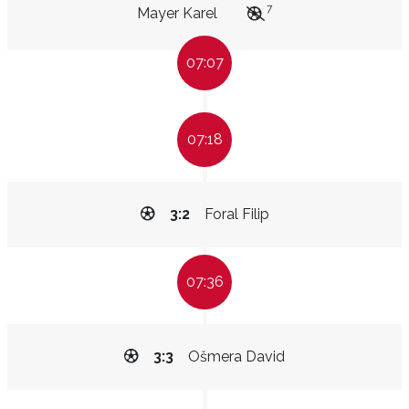
7
Mayer Karel
07:07
07:18
3:2
Foral Filip
07:36
3:3
Ošmera David