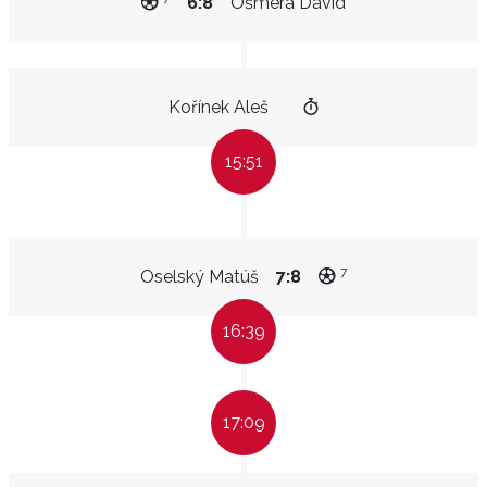
6:8
Ošmera David
Kořínek Aleš
15:51
7
Oselský Matúš
7:8
16:39
17:09