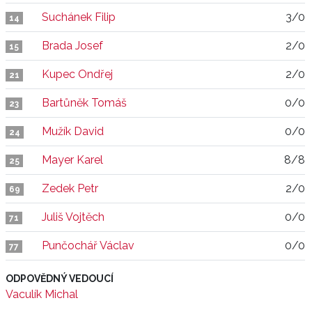
Suchánek Filip
3/0
14
Brada Josef
2/0
15
Kupec Ondřej
2/0
21
Bartůněk Tomáš
0/0
23
Mužík David
0/0
24
Mayer Karel
8/8
25
Zedek Petr
2/0
69
Juliš Vojtěch
0/0
71
Punčochář Václav
0/0
77
ODPOVĚDNÝ VEDOUCÍ
Vaculík Michal