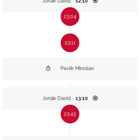
Jonák David
12:10
23:04
23:11
Pavlík Miroslav
Jonák David
13:10
23:45