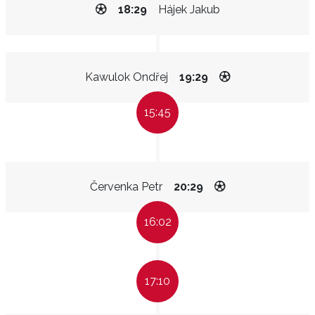
18:29
Hájek Jakub
Kawulok Ondřej
19:29
15:45
Červenka Petr
20:29
16:02
17:10