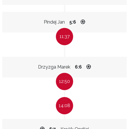
Pindej Jan
5:6
11:37
Drzyzga Marek
6:6
12:50
14:08