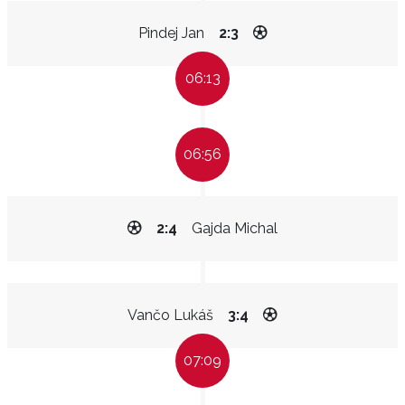
Pindej Jan
2:3
06:13
06:56
2:4
Gajda Michal
Vančo Lukáš
3:4
07:09