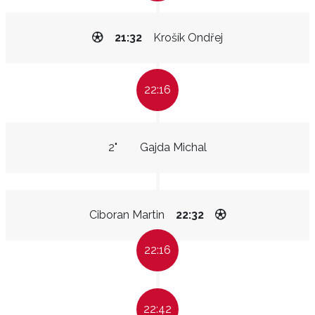
21:32
Krošík Ondřej
22:16
2"
Gajda Michal
Ciboran Martin
22:32
22:16
22:42