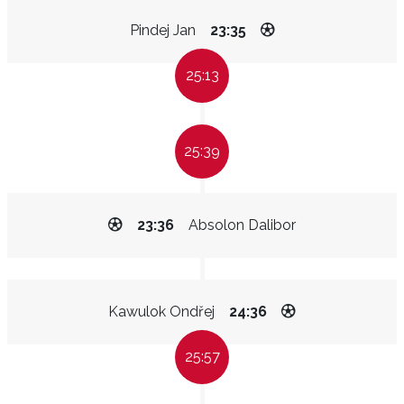
Pindej Jan
23:35
25:13
25:39
23:36
Absolon Dalibor
Kawulok Ondřej
24:36
25:57