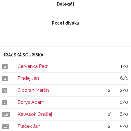
Delegát
–
Počet diváků
–
HRÁČSKÁ SOUPISKA
Červenka Petr
1/0
2
Pindej Jan
6/1
4
Ciboran Martin
2"
2/0
5
Borys Adam
0/0
7
Kawulok Ondřej
2"
6/0
10
Plaček Jan
2"
5/0
17