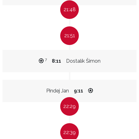
21:48
21:51
7
8:11
Dostalík Šimon
Pindej Jan
9:11
22:29
22:39