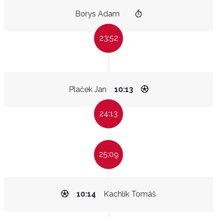
Borys Adam
23:52
Plaček Jan
10:13
24:13
25:09
10:14
Kachlík Tomáš