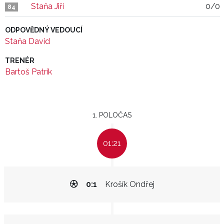
Staňa Jiří
0/0
84
ODPOVĚDNÝ VEDOUCÍ
Staňa David
TRENÉR
Bartoš Patrik
1. POLOČAS
01:21
0:1
Krošík Ondřej