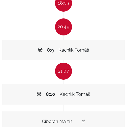
18:03
20:49
8:9
Kachlík Tomáš
21:07
8:10
Kachlík Tomáš
Ciboran Martin
2"