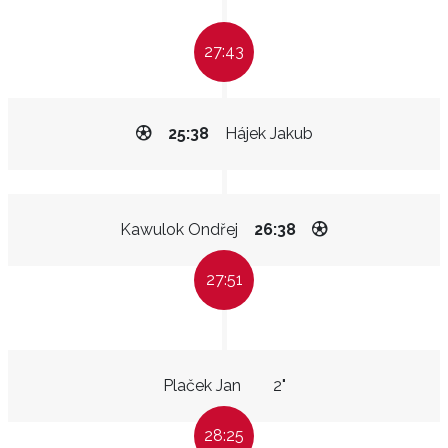
27:43
25:38
Hájek Jakub
Kawulok Ondřej
26:38
27:51
Plaček Jan
2"
28:25