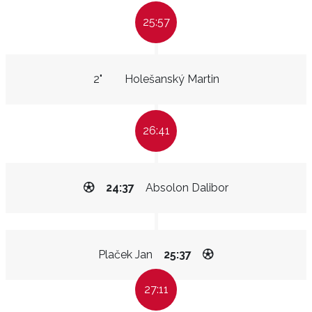
25:57
2"
Holešanský Martin
26:41
24:37
Absolon Dalibor
Plaček Jan
25:37
27:11