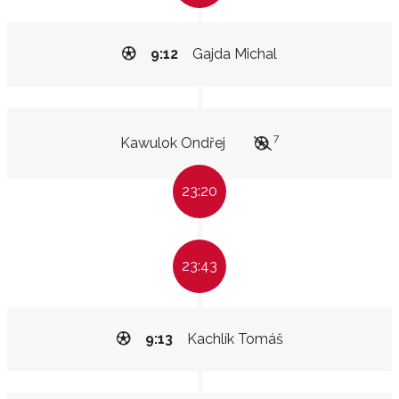
9:12
Gajda Michal
7
Kawulok Ondřej
23:20
23:43
9:13
Kachlík Tomáš