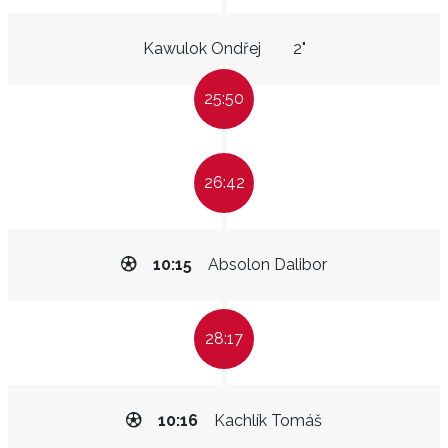
Kawulok Ondřej
2"
25:50
26:42
10:15
Absolon Dalibor
28:17
10:16
Kachlík Tomáš