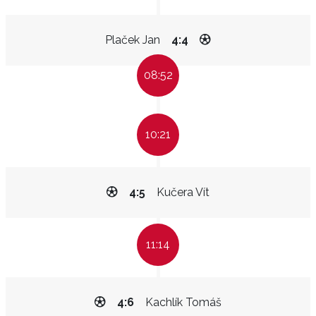
Plaček Jan
4:4
08:52
10:21
4:5
Kučera Vít
11:14
4:6
Kachlík Tomáš