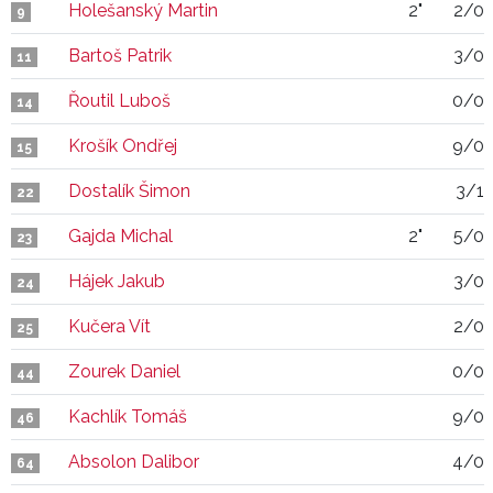
Holešanský Martin
2"
2/0
9
Bartoš Patrik
3/0
11
Řoutil Luboš
0/0
14
Krošík Ondřej
9/0
15
Dostalík Šimon
3/1
22
Gajda Michal
2"
5/0
23
Hájek Jakub
3/0
24
Kučera Vít
2/0
25
Zourek Daniel
0/0
44
Kachlík Tomáš
9/0
46
Absolon Dalibor
4/0
64