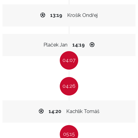
13:19
Krošík Ondřej
Plaček Jan
14:19
04:07
04:26
14:20
Kachlík Tomáš
05:15