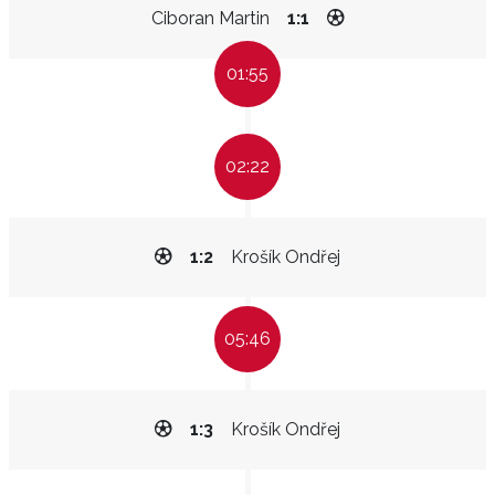
Ciboran Martin
1:1
01:55
02:22
1:2
Krošík Ondřej
05:46
1:3
Krošík Ondřej