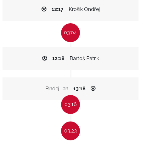
12:17
Krošík Ondřej
03:04
12:18
Bartoš Patrik
Pindej Jan
13:18
03:16
03:23