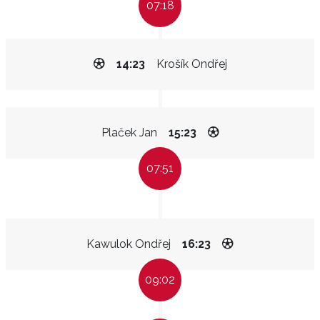
07:18
14:23
Krošík Ondřej
Plaček Jan
15:23
07:51
Kawulok Ondřej
16:23
09:02