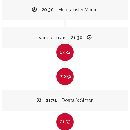
20:30
Holešanský Martin
Vančo Lukáš
21:30
17:32
21:09
21:31
Dostalík Šimon
21:53