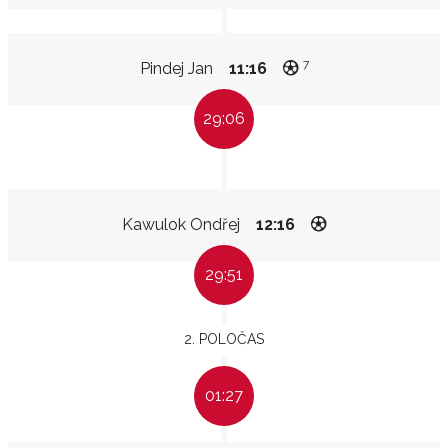
7
Pindej Jan
11:16
29:06
Kawulok Ondřej
12:16
29:51
2. POLOČAS
01:27