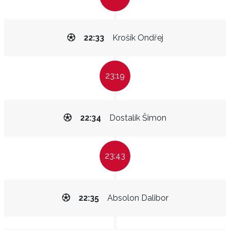
22:33
Krošík Ondřej
23:19
22:34
Dostalík Šimon
23:43
22:35
Absolon Dalibor