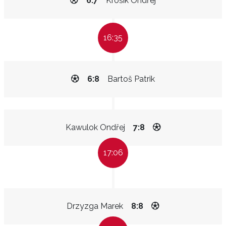
6:7
Krošík Ondřej
16:35
6:8
Bartoš Patrik
Kawulok Ondřej
7:8
17:06
Drzyzga Marek
8:8