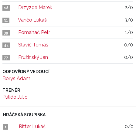
Drzyzga Marek
2/0
18
Vančo Lukáš
3/0
31
Pomahač Petr
1/0
39
Slavič Tomáš
0/0
44
Pružinský Jan
0/0
77
ODPOVĚDNÝ VEDOUCÍ
Borys Adam
TRENÉR
Pulido Julio
HRÁČSKÁ SOUPISKA
Ritter Lukáš
0/0
1