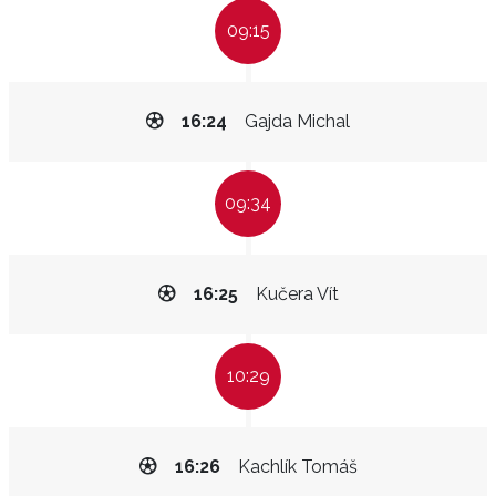
09:15
16:24
Gajda Michal
09:34
16:25
Kučera Vít
10:29
16:26
Kachlík Tomáš