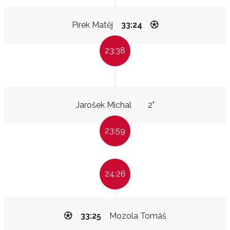
Pírek Matěj
33:24
23:38
Jarošek Michal
2"
23:59
24:26
33:25
Mozola Tomáš