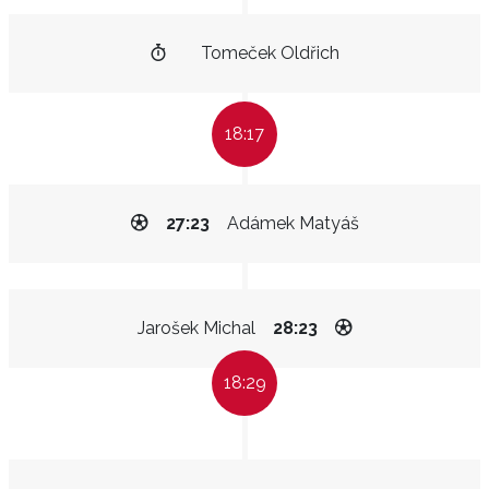
Tomeček Oldřich
18:17
27:23
Adámek Matyáš
Jarošek Michal
28:23
18:29