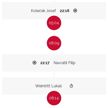
Koleček Josef
22:16
05:04
08:09
22:17
Navrátil Filip
Weintritt Lukáš
08:14