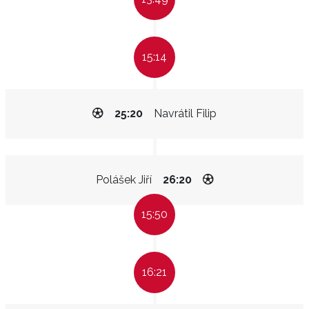
15:14
25:20
Navrátil Filip
Polášek Jiří
26:20
15:50
16:21