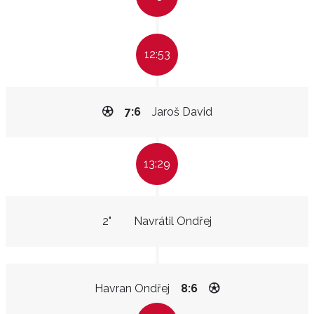
12:53
7:6
Jaroš David
13:29
2"
Navrátil Ondřej
Havran Ondřej
8:6