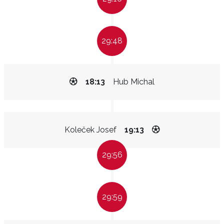
29:48
18:13
Hub Michal
Koleček Josef
19:13
29:56
29:59