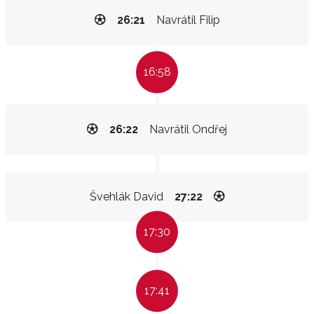
26:21
Navrátil Filip
16:58
26:22
Navrátil Ondřej
Švehlák David
27:22
17:30
17:41