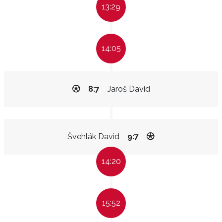
13:29
14:05
8:7
Jaroš David
Švehlák David
9:7
14:20
15:52