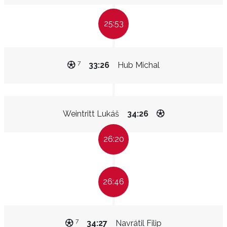
25:53
7
33:26
Hub Michal
Weintritt Lukáš
34:26
26:20
26:46
7
34:27
Navrátil Filip