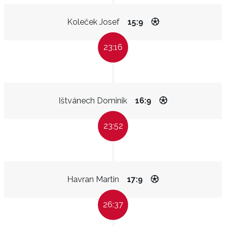
Koleček Josef
15:9
23:16
Ištvánech Dominik
16:9
23:52
Havran Martin
17:9
26:37