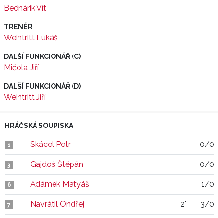
Bednárik Vít
TRENÉR
Weintritt Lukáš
DALŠÍ FUNKCIONÁŘ (C)
Mičola Jiří
DALŠÍ FUNKCIONÁŘ (D)
Weintritt Jiří
HRÁČSKÁ SOUPISKA
Skácel Petr
0/0
1
Gajdoš Štěpán
0/0
3
Adámek Matyáš
1/0
6
Navrátil Ondřej
2"
3/0
7