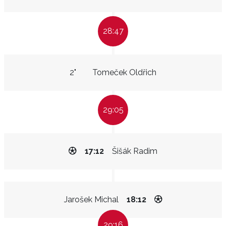
28:47
2"
Tomeček Oldřich
29:05
17:12
Šišák Radim
Jarošek Michal
18:12
29:16