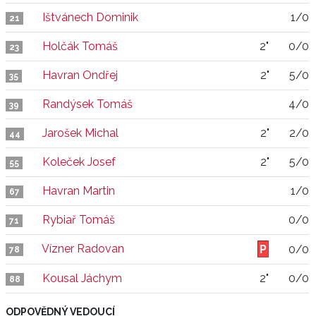
Ištvánech Dominik
1/0
21
Holčák Tomáš
2"
0/0
23
Havran Ondřej
2"
5/0
35
Randýsek Tomáš
4/0
39
Jarošek Michal
2"
2/0
44
Koleček Josef
2"
5/0
55
Havran Martin
1/0
67
Rybiař Tomáš
0/0
71
Vízner Radovan
0/0
78
Kousal Jáchym
2"
0/0
88
ODPOVĚDNÝ VEDOUCÍ