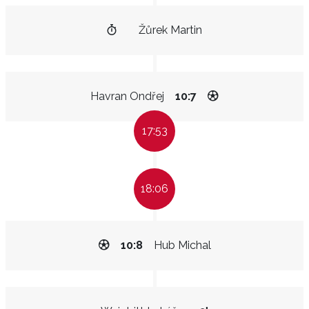
Žůrek Martin
Havran Ondřej
10:7
17:53
18:06
10:8
Hub Michal