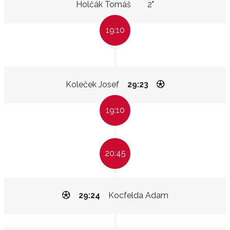
Holčák Tomáš
2"
19:10
Koleček Josef
29:23
19:10
20:45
29:24
Kocfelda Adam