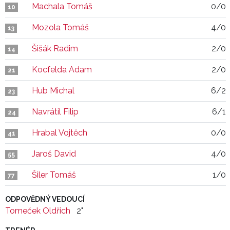
Machala Tomáš
0/0
10
Mozola Tomáš
4/0
13
Šišák Radim
2/0
14
Kocfelda Adam
2/0
21
Hub Michal
6/2
23
Navrátil Filip
6/1
24
Hrabal Vojtěch
0/0
41
Jaroš David
4/0
55
Šiler Tomáš
1/0
77
ODPOVĚDNÝ VEDOUCÍ
Tomeček Oldřich
2"