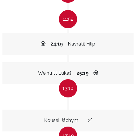
11:52
24:19
Navrátil Filip
Weintritt Lukáš
25:19
13:10
Kousal Jáchym
2"
13:49