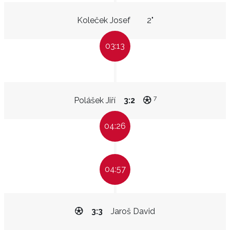
Koleček Josef
2"
03:13
7
Polášek Jiří
3:2
04:26
04:57
3:3
Jaroš David