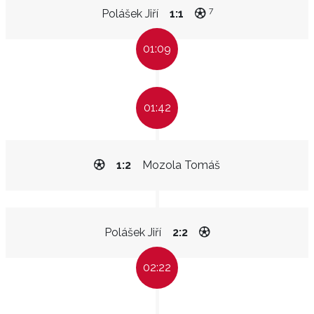
7
Polášek Jiří
1:1
01:09
01:42
1:2
Mozola Tomáš
Polášek Jiří
2:2
02:22