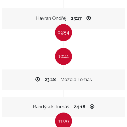
Havran Ondřej
23:17
09:54
10:41
23:18
Mozola Tomáš
Randýsek Tomáš
24:18
11:09