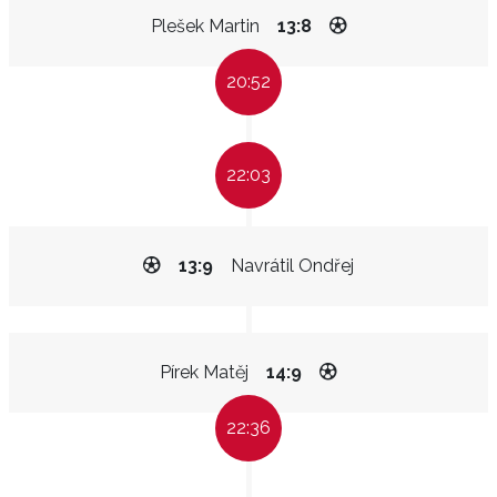
Plešek Martin
13:8
20:52
22:03
13:9
Navrátil Ondřej
Pírek Matěj
14:9
22:36