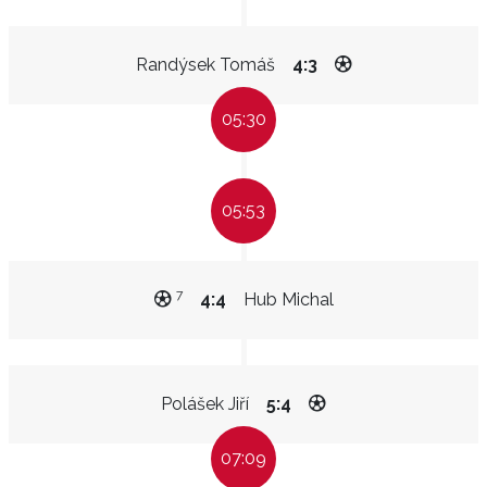
Randýsek Tomáš
4:3
05:30
05:53
7
4:4
Hub Michal
Polášek Jiří
5:4
07:09