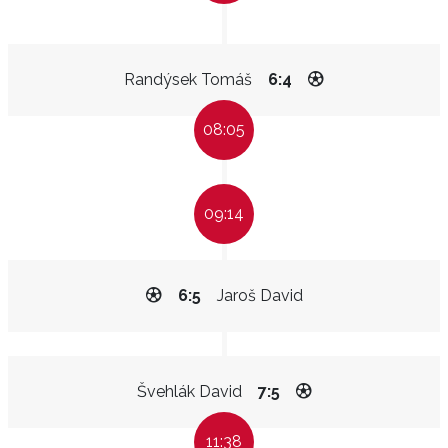
Randýsek Tomáš
6:4
08:05
09:14
6:5
Jaroš David
Švehlák David
7:5
11:38