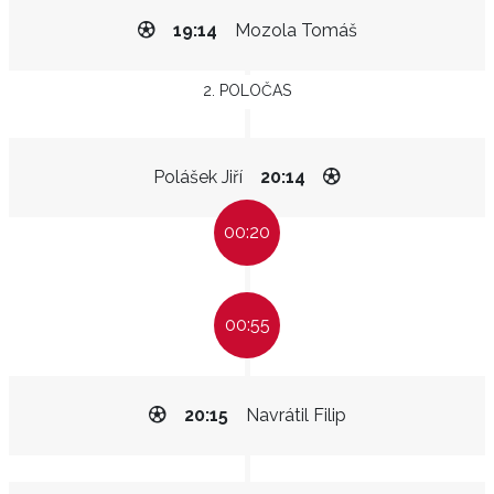
19:14
Mozola Tomáš
2. POLOČAS
Polášek Jiří
20:14
00:20
00:55
20:15
Navrátil Filip