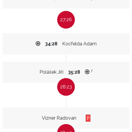
27:26
34:28
Kocfelda Adam
7
Polášek Jiří
35:28
28:23
Vízner Radovan
P