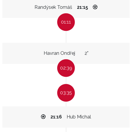
Randýsek Tomáš
21:15
01:11
Havran Ondřej
2"
02:39
03:35
21:16
Hub Michal