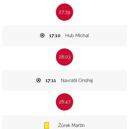
27:39
17:10
Hub Michal
28:03
17:11
Navrátil Ondřej
28:47
Žůrek Martin