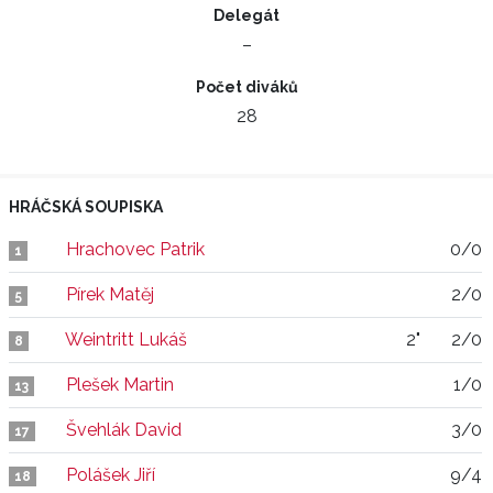
Delegát
–
Počet diváků
28
HRÁČSKÁ SOUPISKA
Hrachovec Patrik
0/0
1
Pírek Matěj
2/0
5
Weintritt Lukáš
2"
2/0
8
Plešek Martin
1/0
13
Švehlák David
3/0
17
Polášek Jiří
9/4
18