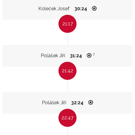
Koleček Josef
30:24
21:17
7
Polášek Jiří
31:24
21:42
Polášek Jiří
32:24
22:47