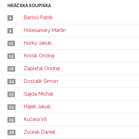
HRÁČSKÁ SOUPISKA
Bartoš Patrik
2
Holešanský Martin
9
Horký Jakub
11
Krošík Ondřej
15
Zapletal Ondřej
16
Dostalík Šimon
22
Gajda Michal
23
Hájek Jakub
24
Kučera Vít
25
Zourek Daniel
28