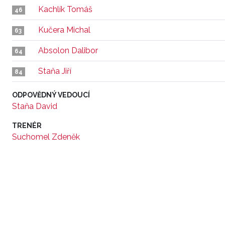
Kachlík Tomáš
46
Kučera Michal
63
Absolon Dalibor
64
Staňa Jiří
84
ODPOVĚDNÝ VEDOUCÍ
Staňa David
TRENÉR
Suchomel Zdeněk