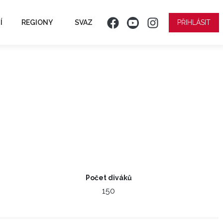
Í
REGIONY
SVAZ
PŘIHLÁSIT
Počet diváků
150