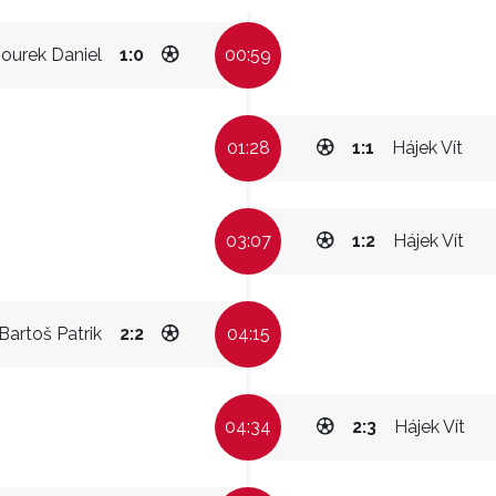
ourek Daniel
1:0
00:59
01:28
1:1
Hájek Vít
03:07
1:2
Hájek Vít
Bartoš Patrik
2:2
04:15
04:34
2:3
Hájek Vít