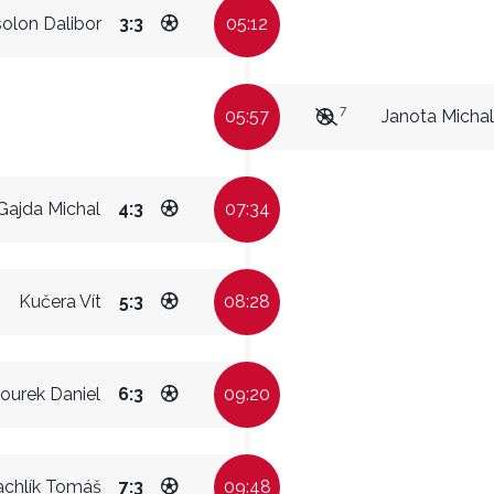
olon Dalibor
3:3
05:12
7
05:57
Janota Michal
Gajda Michal
4:3
07:34
Kučera Vít
5:3
08:28
ourek Daniel
6:3
09:20
achlík Tomáš
7:3
09:48