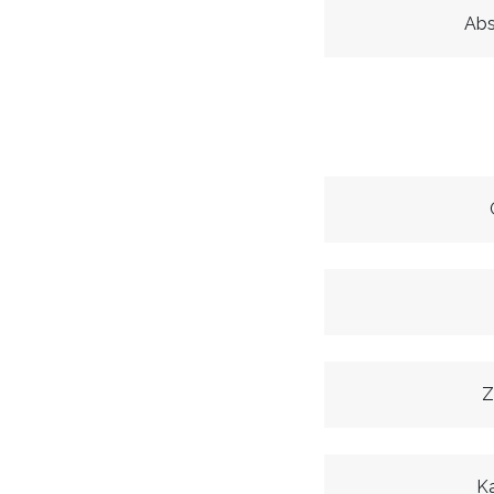
Abs
Z
K