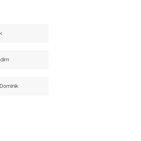
k
adim
Dominik