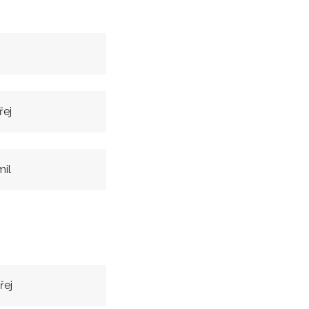
řej
il
řej