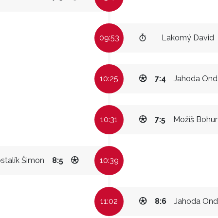
09:53
Lakomý David
10:25
7:4
Jahoda Ond
10:31
7:5
Možíš Bohum
stalík Šimon
8:5
10:39
11:02
8:6
Jahoda Ond