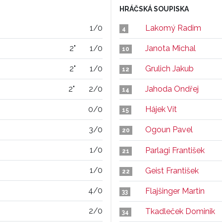
HRÁČSKÁ SOUPISKA
1/0
Lakomý Radim
4
2"
1/0
Janota Michal
10
2"
1/0
Grulich Jakub
12
2"
2/0
Jahoda Ondřej
14
0/0
Hájek Vít
15
3/0
Ogoun Pavel
20
1/0
Parlagi František
21
1/0
Geist František
22
4/0
Flajšinger Martin
33
2/0
Tkadleček Dominik
34