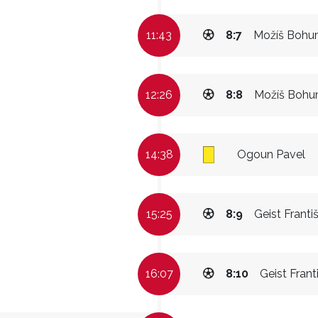
11:43
8:7
Možíš Bohu
12:26
8:8
Možíš Bohu
14:38
Ogoun Pavel
15:25
8:9
Geist Franti
16:07
8:10
Geist Frant