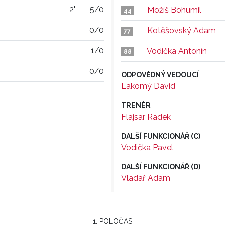
2"
5/0
Možíš Bohumil
44
0/0
Kotěšovský Adam
77
1/0
Vodička Antonín
88
0/0
ODPOVĚDNÝ VEDOUCÍ
Lakomý David
TRENÉR
Flajsar Radek
DALŠÍ FUNKCIONÁŘ (C)
Vodička Pavel
DALŠÍ FUNKCIONÁŘ (D)
Vladař Adam
1. POLOČAS