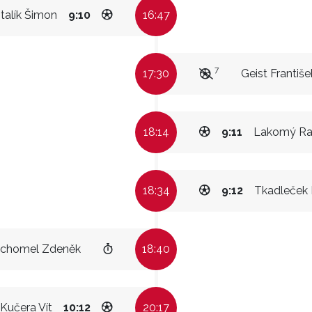
talík Šimon
9:10
16:47
7
17:30
Geist Františe
18:14
9:11
Lakomý R
18:34
9:12
Tkadleček 
chomel Zdeněk
18:40
Kučera Vít
10:12
20:17