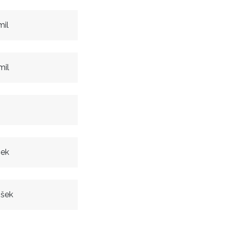
mil
mil
šek
išek