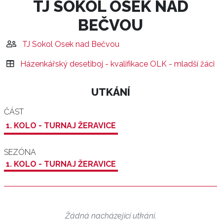
TJ SOKOL OSEK NAD
BEČVOU
TJ Sokol Osek nad Bečvou
Házenkářský desetiboj - kvalifikace OLK - mladší žáci
UTKÁNÍ
ČÁST
1. KOLO - TURNAJ ŽERAVICE
SEZÓNA
1. KOLO - TURNAJ ŽERAVICE
Žádná nacházející utkání.