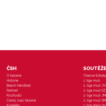
ČSH
SOUTĚŽE 
O házené
Chance Extral
Historie
1. liga muži
Beach Handball
2. liga muži J
Partneři
2. liga muži S
Rozhodčí
2. liga muži JM
Český svaz házené
2. liga muži S
Kontakty
1. liga starší d