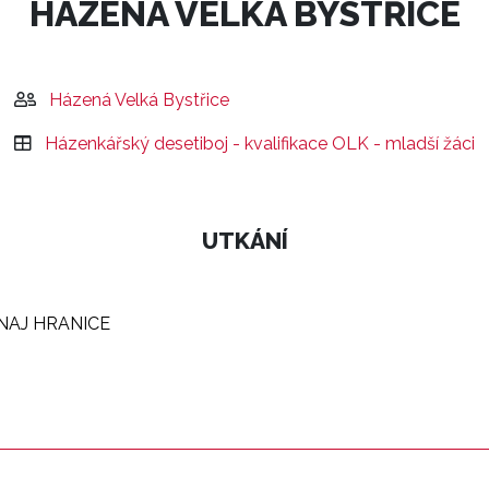
HÁZENÁ VELKÁ BYSTŘICE
Házená Velká Bystřice
Házenkářský desetiboj - kvalifikace OLK - mladší žáci
UTKÁNÍ
RNAJ HRANICE