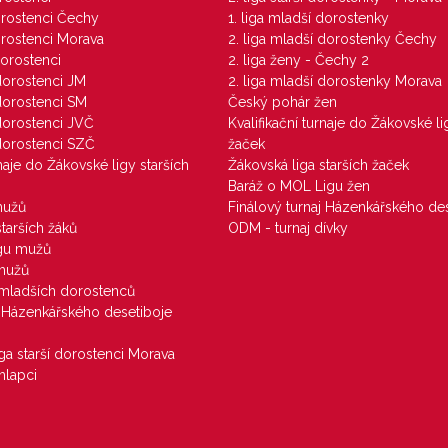
dorostenci Čechy
1. liga mladší dorostenky
dorostenci Morava
2. liga mladší dorostenky Čechy
dorostenci
2. liga ženy - Čechy 2
 dorostenci JM
2. liga mladší dorostenky Morava
 dorostenci SM
Český pohár žen
 dorostenci JVČ
Kvalifikační turnaje do Žákovské li
 dorostenci SZČ
žaček
rnaje do Žákovské ligy starších
Žákovská liga starších žaček
Baráž o MOL Ligu žen
mužů
Finálový turnaj Házenkářského des
starších žáků
ODM - turnaj dívky
igu mužů
 mužů
u mladších dorostenců
j Házenkářského desetiboje
iga starší dorostenci Morava
hlapci