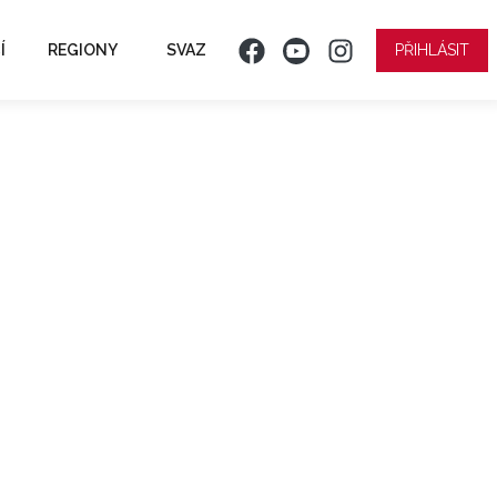
Í
REGIONY
SVAZ
PŘIHLÁSIT