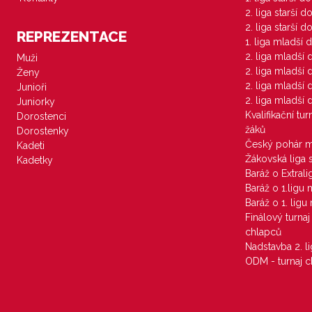
2. liga starší 
2. liga starší 
REPREZENTACE
1. liga mladší 
2. liga mladší
Muži
2. liga mladší
Ženy
2. liga mladší
Junioři
2. liga mladší
Juniorky
Kvalifikační tu
Dorostenci
žáků
Dorostenky
Český pohár 
Kadeti
Žákovská liga 
Kadetky
Baráž o Extral
Baráž o 1.ligu
Baráž o 1. lig
Finálový turna
chlapců
Nadstavba 2. l
ODM - turnaj c