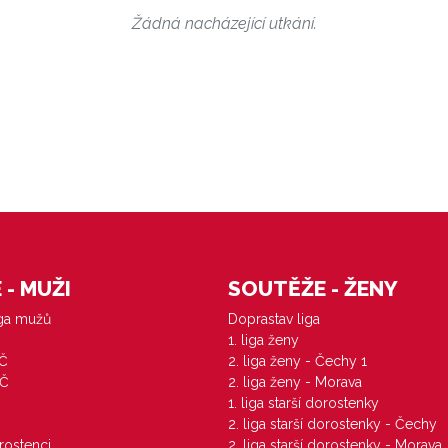
Žádná nacházející utkání.
- MUŽI
SOUTĚŽE - ŽENY
iga mužů
Doprastav liga
1. liga ženy
VČ
2. liga ženy - Čechy 1
ZČ
2. liga ženy - Morava
1. liga starší dorostenky
M
2. liga starší dorostenky - Čechy
orostenci
2. liga starší dorostenky - Morava