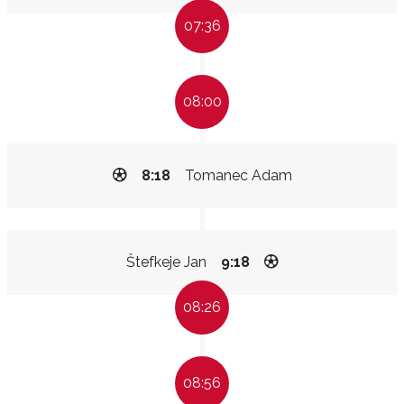
07:36
08:00
8:18
Tomanec Adam
Štefkeje Jan
9:18
08:26
08:56