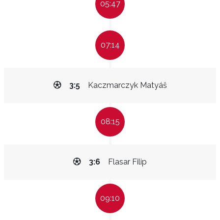
05:47
07:14
3:5
Kaczmarczyk Matyáš
08:15
3:6
Flasar Filip
09:10