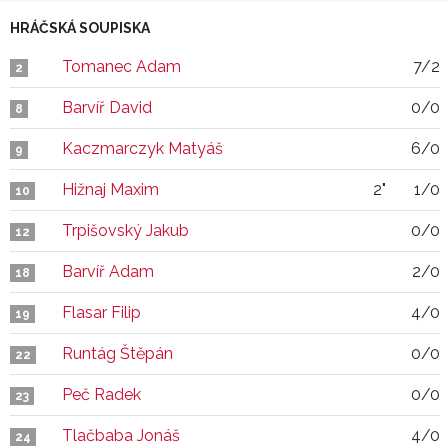
HRÁČSKÁ SOUPISKA
Tomanec Adam
7/2
2
Barvíř David
0/0
8
Kaczmarczyk Matyáš
6/0
9
Hižnaj Maxim
2"
1/0
10
Trpišovský Jakub
0/0
12
Barvíř Adam
2/0
18
Flasar Filip
4/0
19
Runtág Štěpán
0/0
22
Peč Radek
0/0
23
Tlačbaba Jonáš
4/0
24