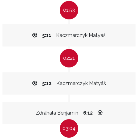
01:53
5:11
Kaczmarczyk Matyáš
02:21
5:12
Kaczmarczyk Matyáš
Zdráhala Benjamín
6:12
03:04