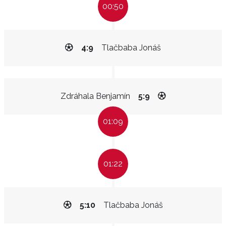
00:50
4:9
Tlačbaba Jonáš
Zdráhala Benjamín
5:9
01:09
01:22
5:10
Tlačbaba Jonáš