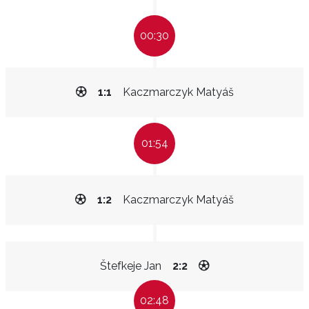
00:30
1:1
Kaczmarczyk Matyáš
01:54
1:2
Kaczmarczyk Matyáš
Štefkeje Jan
2:2
02:48