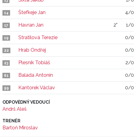
13
Štefkeje Jan
4/0
14
Havran Jan
2"
1/0
17
Stratilová Terezie
0/0
19
Hrab Ondřej
0/0
22
Plesník Tobiáš
2/0
23
Balada Antonín
0/0
61
Kantorek Václav
0/0
99
ODPOVĚDNÝ VEDOUCÍ
Andrš Aleš
TRENÉR
Bartoň Miroslav