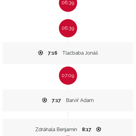
06:39
06:39
7:16
Tlačbaba Jonáš
07:09
7:17
Barvíř Adam
Zdráhala Benjamín
8:17