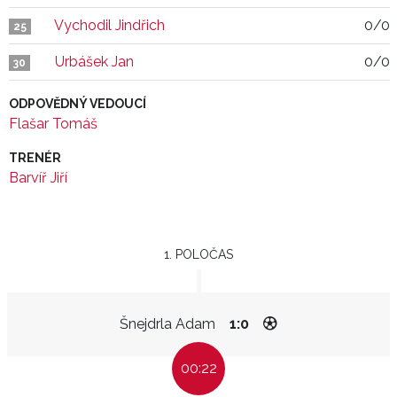
Vychodil Jindřich
0/0
25
Urbášek Jan
0/0
30
ODPOVĚDNÝ VEDOUCÍ
Flašar Tomáš
TRENÉR
Barvíř Jiří
1. POLOČAS
Šnejdrla Adam
1:0
00:22