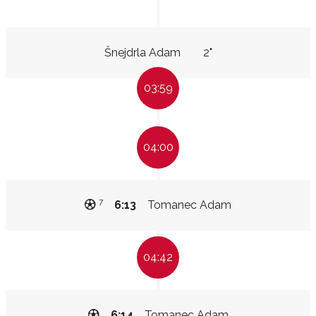
Šnejdrla Adam
2"
03:59
04:00
7
6:13
Tomanec Adam
04:42
6:14
Tomanec Adam