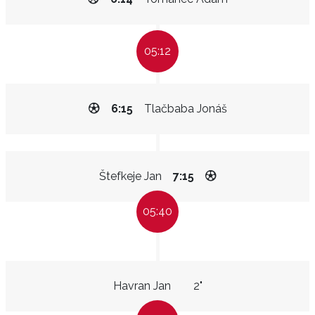
05:12
6:15
Tlačbaba Jonáš
Štefkeje Jan
7:15
05:40
Havran Jan
2"