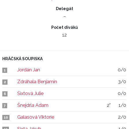
Delegát
–
Počet diváků
12
HRÁČSKÁ SOUPISKA
Jordán Jan
0/0
1
Zdráhala Benjamín
3/0
2
Sixtová Julie
0/0
6
Šnejdrla Adam
2"
1/0
7
Galasová Viktorie
2/0
10
Sixta Jakub
1/0