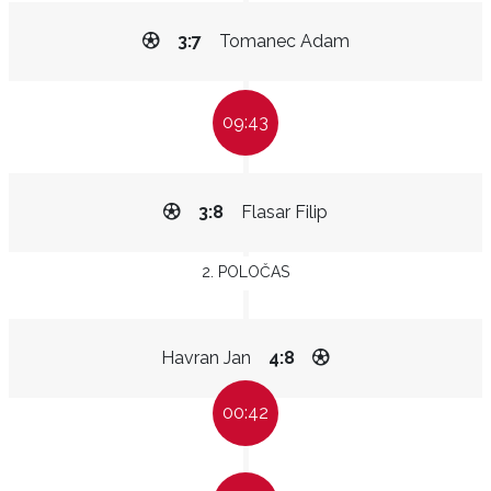
3:7
Tomanec Adam
09:43
3:8
Flasar Filip
2. POLOČAS
Havran Jan
4:8
00:42