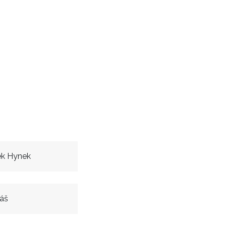
k Hynek
áš