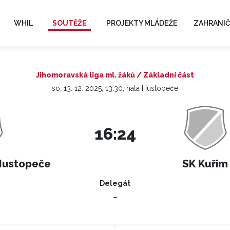
WHIL
SOUTĚŽE
PROJEKTY MLÁDEŽE
ZAHRANIČ
Jihomoravská liga ml. žáků / Základní část
so, 13. 12. 2025, 13:30, hala Hustopeče
16:24
Hustopeče
SK Kuřim
Delegát
–