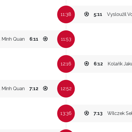
11:38
5:11
Vysloužil V
 Minh Quan
6:11
11:53
12:16
6:12
Kolařík Jak
 Minh Quan
7:12
12:52
13:36
7:13
Wilczek Se