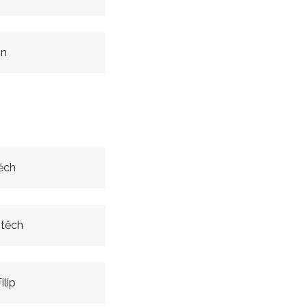
in
těch
jtěch
ilip