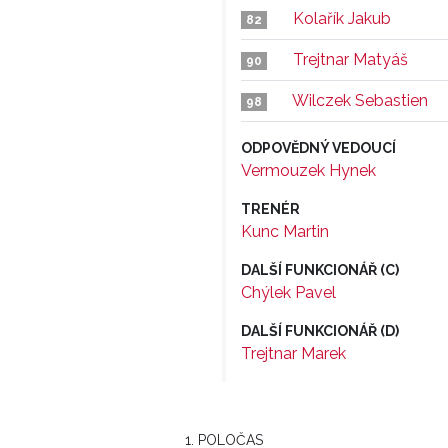
Kolařík Jakub
82
Trejtnar Matyáš
90
Wilczek Sebastien
98
ODPOVĚDNÝ VEDOUCÍ
Vermouzek Hynek
TRENÉR
Kunc Martin
DALŠÍ FUNKCIONÁŘ (C)
Chýlek Pavel
DALŠÍ FUNKCIONÁŘ (D)
Trejtnar Marek
1. POLOČAS