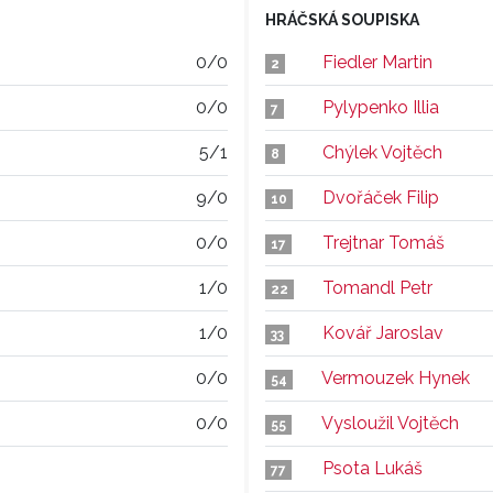
HRÁČSKÁ SOUPISKA
0/0
Fiedler Martin
2
0/0
Pylypenko Illia
7
5/1
Chýlek Vojtěch
8
9/0
Dvořáček Filip
10
0/0
Trejtnar Tomáš
17
1/0
Tomandl Petr
22
1/0
Kovář Jaroslav
33
0/0
Vermouzek Hynek
54
0/0
Vysloužil Vojtěch
55
Psota Lukáš
77