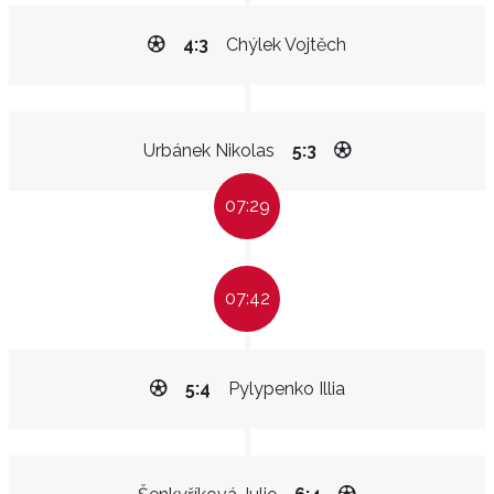
4:3
Chýlek Vojtěch
Urbánek Nikolas
5:3
07:29
07:42
5:4
Pylypenko Illia