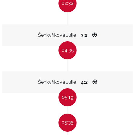
02:32
Šenkyříková Julie
3:2
04:35
Šenkyříková Julie
4:2
05:19
05:35