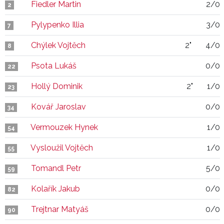
Fiedler Martin
2/0
2
Pylypenko Illia
3/0
7
Chýlek Vojtěch
2"
4/0
8
Psota Lukáš
0/0
22
Hollý Dominik
2"
1/0
23
Kovář Jaroslav
0/0
34
Vermouzek Hynek
1/0
54
Vysloužil Vojtěch
1/0
55
Tomandl Petr
5/0
59
Kolařík Jakub
0/0
82
Trejtnar Matyáš
0/0
90