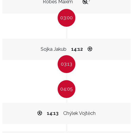
7
Robeš Maxim
03:00
Sojka Jakub
14:12
03:13
04:05
14:13
Chýlek Vojtěch