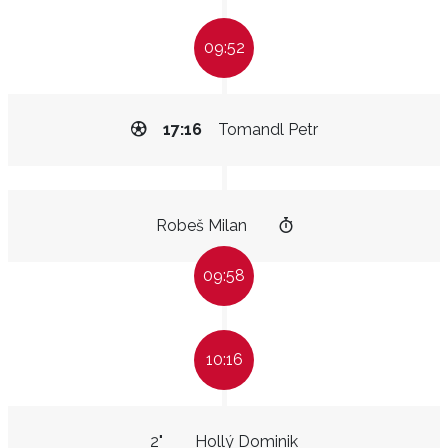
09:52
17:16
Tomandl Petr
Robeš Milan
09:58
10:16
2"
Hollý Dominik