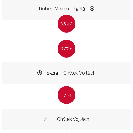
Robeš Maxim
15:13
05:40
07:08
15:14
Chýlek Vojtěch
07:29
2"
Chýlek Vojtěch