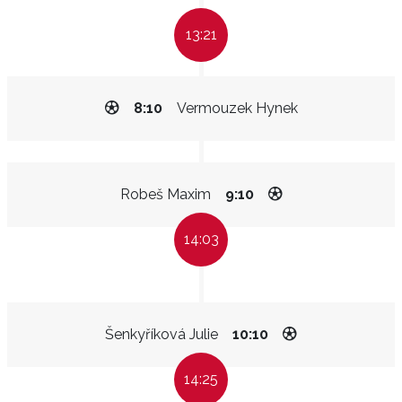
13:21
8:10
Vermouzek Hynek
Robeš Maxim
9:10
14:03
Šenkyříková Julie
10:10
14:25