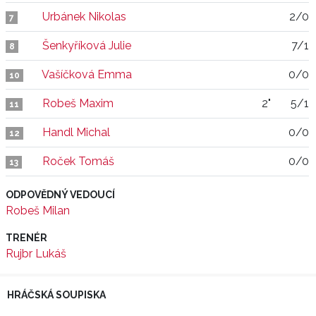
Urbánek Nikolas
2/0
7
Šenkyříková Julie
7/1
8
Vašíčková Emma
0/0
10
Robeš Maxim
2"
5/1
11
Handl Michal
0/0
12
Roček Tomáš
0/0
13
ODPOVĚDNÝ VEDOUCÍ
Robeš Milan
TRENÉR
Rujbr Lukáš
HRÁČSKÁ SOUPISKA