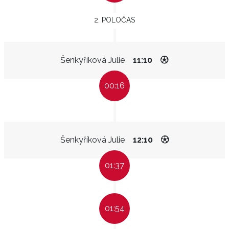
2. POLOČAS
Šenkyříková Julie
11:10
00:16
Šenkyříková Julie
12:10
01:37
01:54