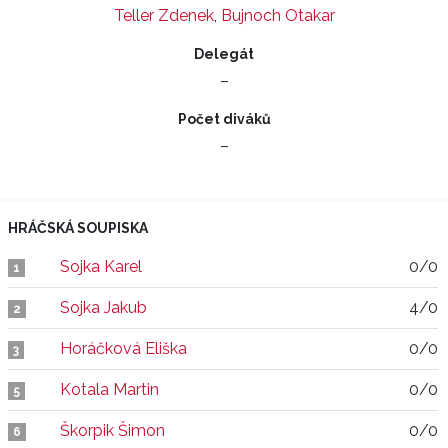
Teller Zdenek
,
Bujnoch Otakar
Delegát
–
Počet diváků
–
HRÁČSKÁ SOUPISKA
Sojka Karel
0/0
1
Sojka Jakub
4/0
2
Horáčková Eliška
0/0
3
Kotala Martin
0/0
5
Škorpik Šimon
0/0
6