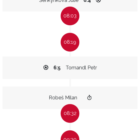
Šenkyříková Julie
6:4
08:03
08:19
6:5
Tomandl Petr
Robeš Milan
08:32
09:30