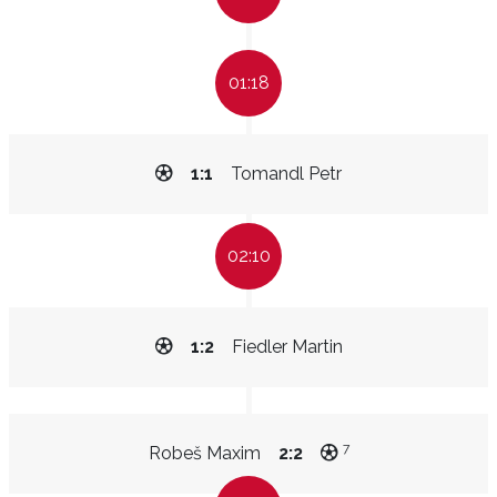
01:18
1:1
Tomandl Petr
02:10
1:2
Fiedler Martin
7
Robeš Maxim
2:2