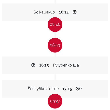
Sojka Jakub
16:14
08:46
08:59
16:15
Pylypenko Illia
7
Šenkyříková Julie
17:15
09:27