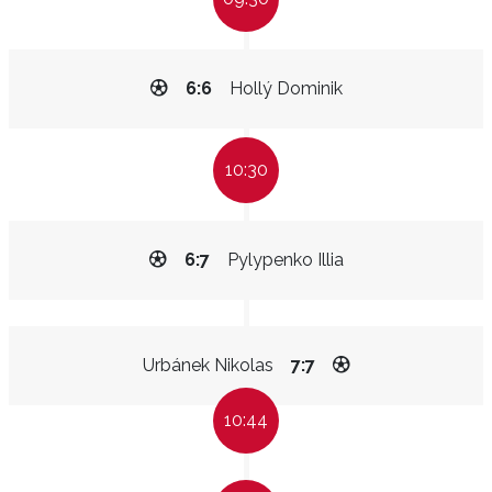
6:6
Hollý Dominik
10:30
6:7
Pylypenko Illia
Urbánek Nikolas
7:7
10:44