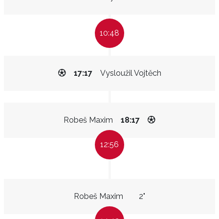
10:48
17:17
Vysloužil Vojtěch
Robeš Maxim
18:17
12:56
Robeš Maxim
2"