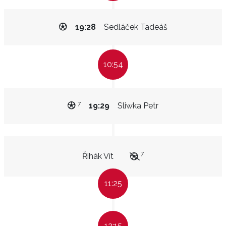
19:28
Sedláček Tadeáš
10:54
7
19:29
Sliwka Petr
7
Řihák Vít
11:25
12:15