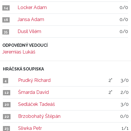
Locker Adam
0/0
14
Jansa Adam
0/0
16
Dusil Vílém
0/0
35
ODPOVĚDNÝ VEDOUCÍ
Jeremias Lukáš
HRÁČSKÁ SOUPISKA
Prudký Richard
2"
3/0
4
Šmarda David
2"
2/0
12
Sedláček Tadeáš
3/0
20
Brzobohatý Štěpán
0/0
22
Sliwka Petr
1/1
23