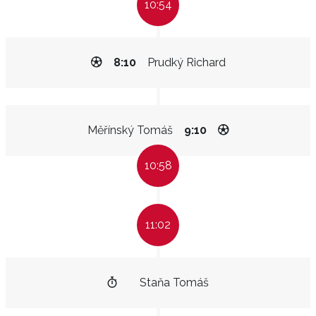
10:54
8:10
Prudký Richard
Měřínský Tomáš
9:10
10:58
11:02
Staňa Tomáš