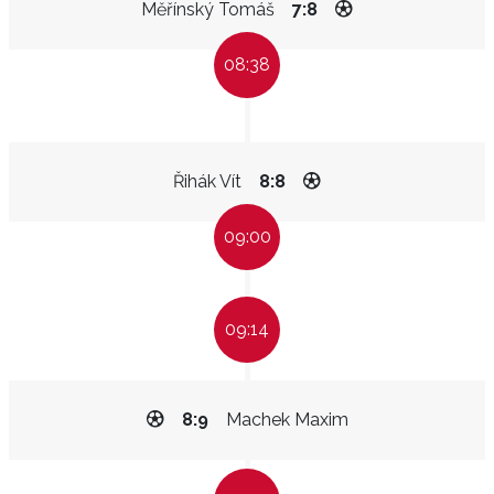
Měřínský Tomáš
7:8
08:38
Řihák Vít
8:8
09:00
09:14
8:9
Machek Maxim