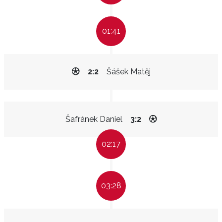
01:41
2:2
Šášek Matěj
Šafránek Daniel
3:2
02:17
03:28