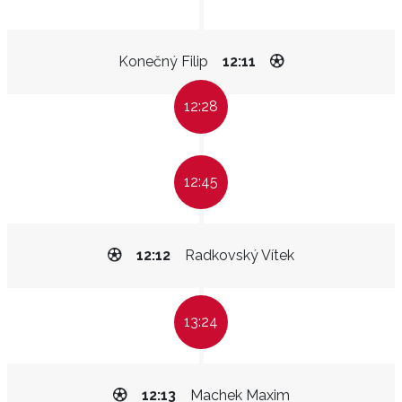
Konečný Filip
12:11
12:28
12:45
12:12
Radkovský Vítek
13:24
12:13
Machek Maxim