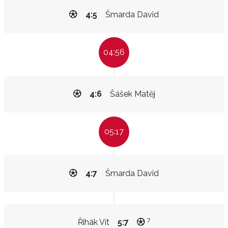
4:5
Šmarda David
04:56
4:6
Šášek Matěj
05:17
4:7
Šmarda David
7
Řihák Vít
5:7