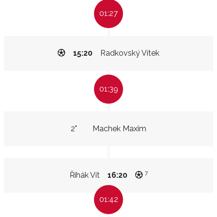
01:27
15:20
Radkovský Vítek
01:39
2"
Machek Maxim
7
Řihák Vít
16:20
01:42