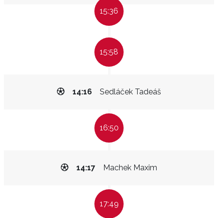
15:36
15:58
14:16
Sedláček Tadeáš
16:50
14:17
Machek Maxim
17:49