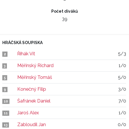
–
Počet diváků
39
HRÁČSKÁ SOUPISKA
Řihák Vít
5/3
2
Měřínský Richard
1/0
3
Měřínský Tomáš
5/0
5
Konečný Filip
3/0
9
Šafránek Daniel
7/0
10
Jaroš Alex
1/0
11
Zabloudil Jan
0/0
13