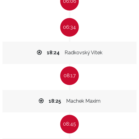
06:06
06:34
18:24
Radkovský Vítek
08:17
18:25
Machek Maxim
08:45