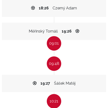
18:26
Czerný Adam
Měřínský Tomáš
19:26
09:01
09:48
19:27
Šášek Matěj
10:21