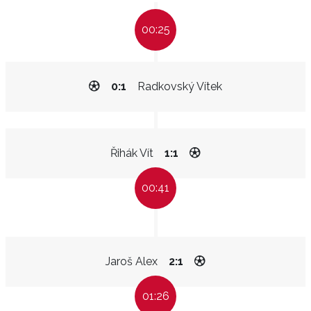
00:25
0:1
Radkovský Vítek
Řihák Vít
1:1
00:41
Jaroš Alex
2:1
01:26