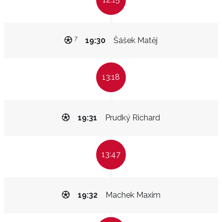
7
19:30
Šášek Matěj
13:18
19:31
Prudký Richard
13:47
19:32
Machek Maxim