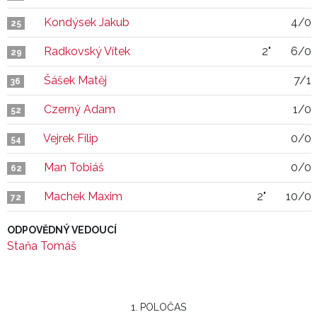
Kondýsek Jakub
4/0
25
Radkovský Vítek
2"
6/0
29
Šášek Matěj
7/1
36
Czerný Adam
1/0
52
Vejrek Filip
0/0
54
Man Tobiáš
0/0
62
Machek Maxim
2"
10/0
72
ODPOVĚDNÝ VEDOUCÍ
Staňa Tomáš
1. POLOČAS