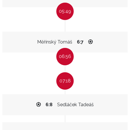
05:49
Měřínský Tomáš
6:7
06:56
07:18
6:8
Sedláček Tadeáš