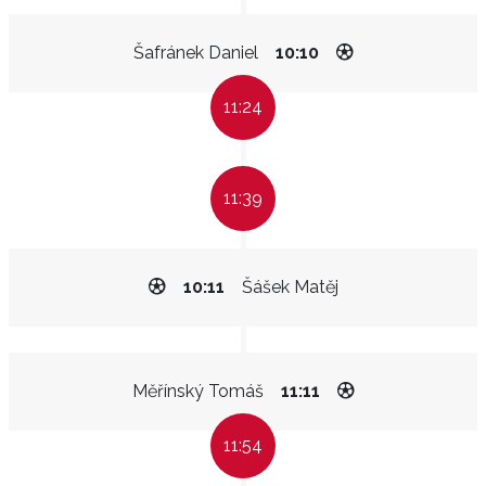
Šafránek Daniel
10:10
11:24
11:39
10:11
Šášek Matěj
Měřínský Tomáš
11:11
11:54