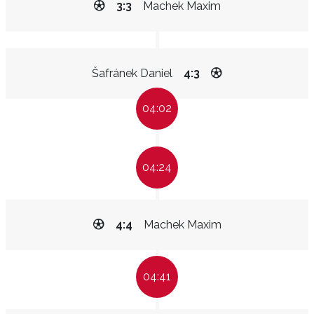
3:3
Machek Maxim
Šafránek Daniel
4:3
04:02
04:24
4:4
Machek Maxim
04:41