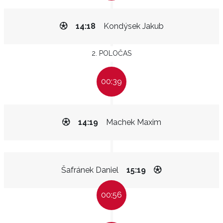
14:18
Kondýsek Jakub
2. POLOČAS
00:39
14:19
Machek Maxim
Šafránek Daniel
15:19
00:56