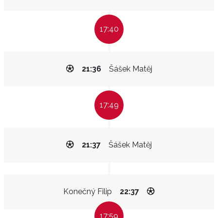
17:40
21:36
Šášek Matěj
17:49
21:37
Šášek Matěj
Konečný Filip
22:37
17:59