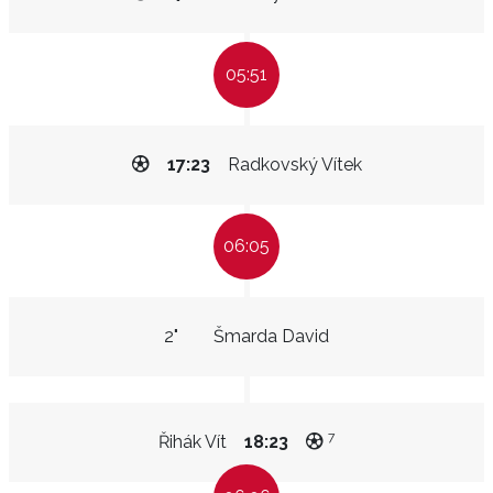
05:51
17:23
Radkovský Vítek
06:05
2"
Šmarda David
7
Řihák Vít
18:23